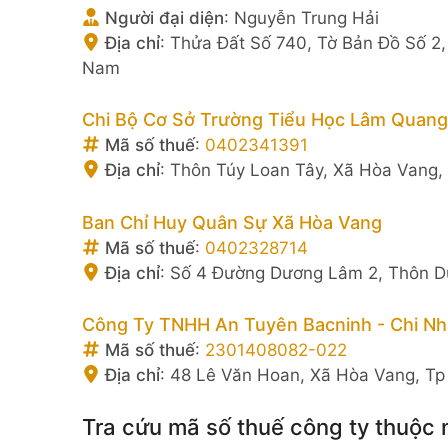
Người đại diện
:
Nguyễn Trung Hải
Địa chỉ
:
Thửa Đất Số 740, Tờ Bản Đồ Số 2
Nam
Chi Bộ Cơ Sở Trường Tiểu Học Lâm Quan
Mã số thuế
:
0402341391
Địa chỉ
:
Thôn Túy Loan Tây, Xã Hòa Vang,
Ban Chỉ Huy Quân Sự Xã Hòa Vang
Mã số thuế
:
0402328714
Địa chỉ
:
Số 4 Đường Dương Lâm 2, Thôn D
Công Ty TNHH An Tuyên Bacninh - Chi N
Mã số thuế
:
2301408082-022
Địa chỉ
:
48 Lê Văn Hoan, Xã Hòa Vang, Tp
Tra cứu mã số thuế công ty thuộc