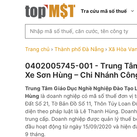
Chuyển
Tra cứu mã số thuế
đến
nội
dung
Tìm
kiếm
Thành phố Hồ Chí Minh
Công ty cổ phần n
MST
Thành phố Hà Nội
Công ty hợp doan
Trang chủ
›
Thành phố Đà Nẵng
›
Xã Hòa Va
theo
tên
Đồng Nai
Công ty trách nhi
thành viên ngoài 
0402005745-001 - Trung Tâm 
công
Thành phố Đà Nẵng
Xe Sơn Hùng – Chi Nhánh Côn
ty,
Công ty trách nhi
thành viên trở lên
người
Thành phố Hải Phòng
Trung Tâm Giáo Dục Nghề Nghiệp Đào Tạo 
đại
Công ty trách nhi
Thanh Hóa
Hùng
là doanh nghiệp có mã số thuế đơn vị 
diện
ngoài NN
Đất Số 21, Tờ Bản Đồ Số 11, Thôn Túy Loan Đ
Bắc Ninh
hoặc
Doanh nghiệp 100
diện theo pháp luật là Lê Thanh Hùng. Doanh
mã
nước ngoài
Nghệ An
trung cấp. Doanh nghiệp được quản lý thuế 
số
Hộ kinh doanh cá 
đầu hoạt động từ ngày 15/09/2020 và hiện đ
thuế
9 tháng.
...
Nhà nước