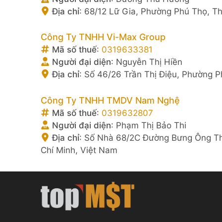
Địa chỉ
:
68/12 Lữ Gia, Phường Phú Thọ, T
Công Ty TNHH Vi-Max Group
Mã số thuế
:
0319633381
Người đại diện
:
Nguyễn Thị Hiền
Địa chỉ
:
Số 46/26 Trần Thị Điệu, Phường 
Công Ty TNHH TMDV Nam Nghệ
Mã số thuế
:
0319632807
Người đại diện
:
Phạm Thị Bảo Thi
Địa chỉ
:
Số Nhà 68/2C Đường Bưng Ông Th
Chí Minh, Việt Nam