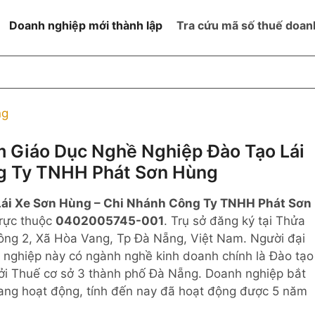
Doanh nghiệp mới thành lập
Tra cứu mã số thuế doan
goài NN
Đang hoạt động
h
Ngừng hoạt động và đã đóng
ng
MST
ệm hữu hạn 1
NN
Ngừng hoạt động nhưng chưa
Giáo Dục Nghề Nghiệp Đào Tạo Lái
hoàn thành thủ tục đóng MST
g Ty TNHH Phát Sơn Hùng
ệm hữu hạn 2
 ngoài NN
Không hoạt động tại địa chỉ đã
đăng ký
Lái Xe Sơn Hùng – Chi Nhánh Công Ty TNHH Phát Sơn
ệm hữu hạn
trực thuộc
0402005745-001
. Trụ sở đăng ký tại Thửa
ông 2, Xã Hòa Vang, Tp Đà Nẵng, Việt Nam. Người đại
% vốn đầu tư
 nghiệp này có ngành nghề kinh doanh chính là Đào tạo
bởi Thuế cơ sở 3 thành phố Đà Nẵng. Doanh nghiệp bắt
thể
ang hoạt động, tính đến nay đã hoạt động được 5 năm