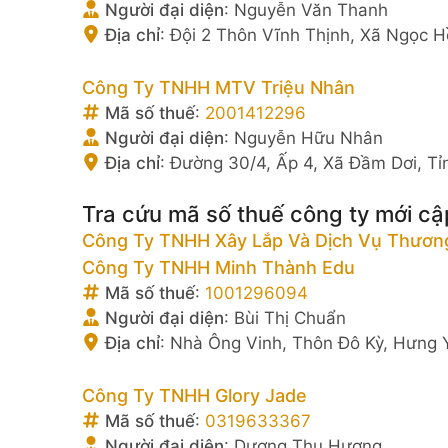
Người đại diện
:
Nguyễn Văn Thanh
Địa chỉ
:
Đội 2 Thôn Vĩnh Thịnh, Xã Ngọc H
Công Ty TNHH MTV Triệu Nhân
Mã số thuế
:
2001412296
Người đại diện
:
Nguyễn Hữu Nhân
Địa chỉ
:
Đường 30/4, Ấp 4, Xã Đầm Dơi, T
Tra cứu mã số thuế công ty mới cậ
Công Ty TNHH Xây Lắp Và Dịch Vụ Thươn
Công Ty TNHH Minh Thành Edu
Mã số thuế
:
1001296094
Người đại diện
:
Bùi Thị Chuẩn
Địa chỉ
:
Nhà Ông Vinh, Thôn Đô Kỳ, Hưng 
Công Ty TNHH Glory Jade
Mã số thuế
:
0319633367
Người đại diện
:
Dương Thu Hương