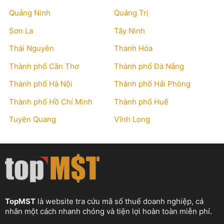
Quảng Ninh
Quảng Trị
Sơn La
Tây Ninh
Thái Nguyên
Thanh Hóa
Thành phố Cần Thơ
Thành phố Đà Nẵng
Thành phố Hà Nội
Thành phố Hải Phòng
Thành phố Hồ Chí Minh
Thành phố Huế
Tuyên Quang
Vĩnh Long
TopMST
là website tra cứu mã số thuế doanh nghiệp, cá
nhân một cách nhanh chóng và tiện lợi hoàn toàn miễn phí.