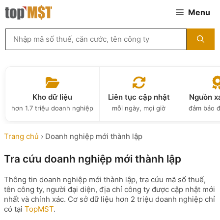
Chuyển
Menu
đến
nội
Tìm
dung
kiếm
MST
theo
tên
công
ty,
Kho dữ liệu
Liên tục cập nhật
Nguồn x
người
hơn 1.7 triệu doanh nghiệp
mỗi ngày, mọi giờ
đảm bảo đ
đại
diện
hoặc
Trang chủ
›
Doanh nghiệp mới thành lập
mã
số
Tra cứu doanh nghiệp mới thành lập
thuế
...
Thông tin doanh nghiệp mới thành lập, tra cứu mã số thuế,
tên công ty, người đại diện, địa chỉ công ty được cập nhật mới
nhất và chính xác. Cơ sở dữ liệu hơn 2 triệu doanh nghiệp chỉ
có tại
TopMST
.