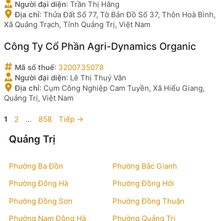
Người đại diện
:
Trần Thị Hằng
Địa chỉ
:
Thửa Đất Số 77, Tờ Bản Đồ Số 37, Thôn Hoà Bình,
Xã Quảng Trạch, Tỉnh Quảng Trị, Việt Nam
Công Ty Cổ Phần Agri-Dynamics Organic
Mã số thuế
:
3200735078
Người đại diện
:
Lê Thị Thuý Vân
Địa chỉ
:
Cụm Công Nghiệp Cam Tuyền, Xã Hiếu Giang,
Quảng Trị, Việt Nam
Trang
Trang
Trang
1
2
…
858
Tiếp
→
Quảng Trị
Phường Ba Đồn
Phường Bắc Gianh
Phường Đông Hà
Phường Đồng Hới
Phường Đồng Sơn
Phường Đồng Thuận
Phường Nam Đông Hà
Phường Quảng Trị