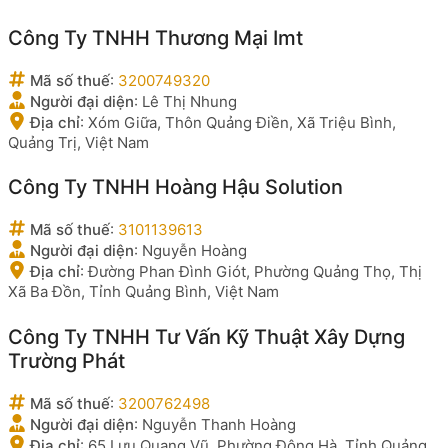
Công Ty TNHH Thương Mại Imt
Mã số thuế
:
3200749320
Người đại diện
:
Lê Thị Nhung
Địa chỉ
:
Xóm Giữa, Thôn Quảng Điền, Xã Triệu Bình,
Quảng Trị, Việt Nam
Công Ty TNHH Hoàng Hậu Solution
Mã số thuế
:
3101139613
Người đại diện
:
Nguyễn Hoàng
Địa chỉ
:
Đường Phan Đình Giót, Phường Quảng Thọ, Thị
Xã Ba Đồn, Tỉnh Quảng Bình, Việt Nam
Công Ty TNHH Tư Vấn Kỹ Thuật Xây Dựng
Trường Phát
Mã số thuế
:
3200762498
Người đại diện
:
Nguyễn Thanh Hoàng
Địa chỉ
:
65 Lưu Quang Vũ, Phường Đông Hà, Tỉnh Quảng