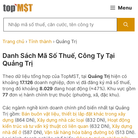
Chuyển
Menu
đến
nội
Tìm
dung
kiếm
MST
theo
Trang chủ
›
Tỉnh thành
›
Quảng Trị
tên
công
Danh Sách Mã Số Thuế, Công Ty Tại
ty,
Quảng Trị
người
đại
diện
Theo dữ liệu tổng hợp của TopMST, tại
Quảng Trị
hiện có
hoặc
khoảng
17.126
doanh nghiệp, đơn vị đã đăng ký mã số thuế,
mã
trong đó khoảng
8.029
đang hoạt động (≈47%). Khu vực gồm
số
77
đơn vị hành chính trực thuộc (phường, xã, đặc khu).
thuế
...
Các ngành nghề kinh doanh chính phổ biến nhất tại Quảng
Trị gồm:
Bán buôn vật liệu, thiết bị lắp đặt khác trong xây
dựng
(864 DN),
Xây dựng nhà các loại
(832 DN),
Hoạt động
kiến trúc và tư vấn kỹ thuật có liên quan
(632 DN),
Xây dựng
nhà để ở
(587 DN),
Vận tải hàng hóa bằng đường bộ
(513 DN).