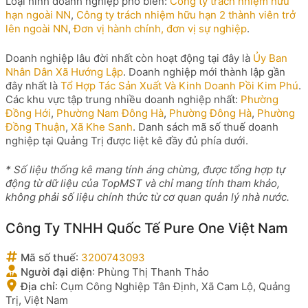
Loại hình doanh nghiệp phổ biến:
Công ty trách nhiệm hữu
hạn ngoài NN
,
Công ty trách nhiệm hữu hạn 2 thành viên trở
lên ngoài NN
,
Đơn vị hành chính, đơn vị sự nghiệp
.
Doanh nghiệp lâu đời nhất còn hoạt động tại đây là
Ủy Ban
Nhân Dân Xã Hướng Lập
. Doanh nghiệp mới thành lập gần
đây nhất là
Tổ Hợp Tác Sản Xuất Và Kinh Doanh Pồi Kim Phú
.
Các khu vực tập trung nhiều doanh nghiệp nhất:
Phường
Đồng Hới
,
Phường Nam Đông Hà
,
Phường Đông Hà
,
Phường
Đồng Thuận
,
Xã Khe Sanh
. Danh sách mã số thuế doanh
nghiệp tại Quảng Trị được liệt kê đầy đủ phía dưới.
* Số liệu thống kê mang tính áng chừng, được tổng hợp tự
động từ dữ liệu của TopMST và chỉ mang tính tham khảo,
không phải số liệu chính thức từ cơ quan quản lý nhà nước.
Công Ty TNHH Quốc Tế Pure One Việt Nam
Mã số thuế
:
3200743093
Người đại diện
:
Phùng Thị Thanh Thảo
Địa chỉ
:
Cụm Công Nghiệp Tân Định, Xã Cam Lộ, Quảng
Trị, Việt Nam