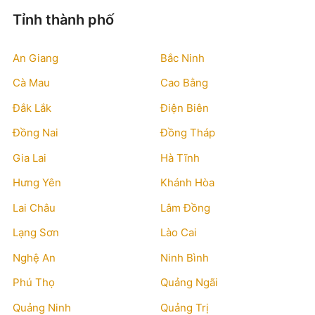
Tỉnh thành phố
An Giang
Bắc Ninh
Cà Mau
Cao Bằng
Đắk Lắk
Điện Biên
Đồng Nai
Đồng Tháp
Gia Lai
Hà Tĩnh
Hưng Yên
Khánh Hòa
Lai Châu
Lâm Đồng
Lạng Sơn
Lào Cai
Nghệ An
Ninh Bình
Phú Thọ
Quảng Ngãi
Quảng Ninh
Quảng Trị