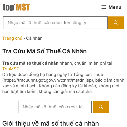
Chuyển
Menu
đến
nội
Tìm
dung
kiếm
MST
theo
Trang chủ
›
Cá nhân
tên
công
Tra Cứu Mã Số Thuế Cá Nhân
ty,
người
Tra cứu mã số thuế cá nhân
nhanh, chuẩn, miễn phí tại
đại
TopMST
.
diện
Dữ liệu được đồng bộ hằng ngày từ Tổng cục Thuế
hoặc
(https://tracuunnt.gdt.gov.vn/tcnnt/mstdn.jsp), bảo đảm chính
mã
xác và minh bạch. Không cần đăng ký tài khoản, không giới
số
hạn lượt tìm kiếm, không cần giải mã captcha.
thuế
...
Tìm
kiếm
MST
theo
Giới thiệu về mã số thuế cá nhân
tên