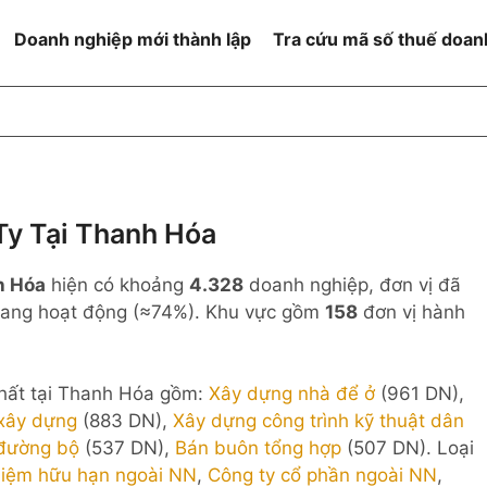
Doanh nghiệp mới thành lập
Tra cứu mã số thuế doan
goài NN
Đang hoạt động
h
Ngừng hoạt động và đã đóng
MST
ệm hữu hạn 1
NN
Ngừng hoạt động nhưng chưa
Ty Tại Thanh Hóa
hoàn thành thủ tục đóng MST
ệm hữu hạn 2
h Hóa
hiện có khoảng
4.328
doanh nghiệp, đơn vị đã
 ngoài NN
Không hoạt động tại địa chỉ đã
đăng ký
ang hoạt động (≈74%). Khu vực gồm
158
đơn vị hành
ệm hữu hạn
% vốn đầu tư
nhất tại Thanh Hóa gồm:
Xây dựng nhà để ở
(961 DN),
 xây dựng
(883 DN),
Xây dựng công trình kỹ thuật dân
thể
 đường bộ
(537 DN),
Bán buôn tổng hợp
(507 DN). Loại
hiệm hữu hạn ngoài NN
,
Công ty cổ phần ngoài NN
,