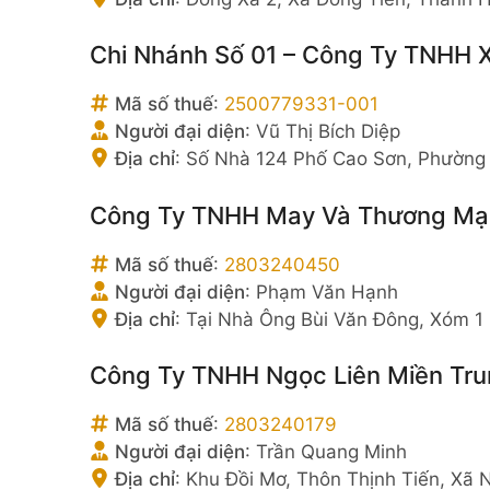
Chi Nhánh Số 01 – Công Ty TNHH 
Mã số thuế
:
2500779331-001
Người đại diện
:
Vũ Thị Bích Diệp
Địa chỉ
:
Số Nhà 124 Phố Cao Sơn, Phường
Công Ty TNHH May Và Thương Mại 
Mã số thuế
:
2803240450
Người đại diện
:
Phạm Văn Hạnh
Địa chỉ
:
Tại Nhà Ông Bùi Văn Đông, Xóm 1
Công Ty TNHH Ngọc Liên Miền Tr
Mã số thuế
:
2803240179
Người đại diện
:
Trần Quang Minh
Địa chỉ
:
Khu Đồi Mơ, Thôn Thịnh Tiến, Xã 