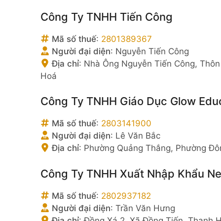
Công Ty TNHH Tiến Công
Mã số thuế
:
2801389367
Người đại diện
:
Nguyễn Tiến Công
Địa chỉ
:
Nhà Ông Nguyễn Tiến Công, Thôn 
Hoá
Công Ty TNHH Giáo Dục Glow Edu
Mã số thuế
:
2803141900
Người đại diện
:
Lê Văn Bắc
Địa chỉ
:
Phường Quảng Thắng, Phường Đôn
Công Ty TNHH Xuất Nhập Khẩu N
Mã số thuế
:
2802937182
Người đại diện
:
Trần Văn Hưng
Địa chỉ
:
Đồng Xá 2, Xã Đồng Tiến, Thanh 