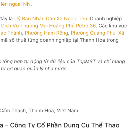
 lên ngoài NN
.
 đây là
Uỷ Ban Nhân Dân Xã Ngọc Liên
. Doanh nghiệp
Dịch Vụ Thương Mại Hoằng Phú Petro 36
. Các khu vực
ạc Thành
,
Phường Hàm Rồng
,
Phường Quảng Phú
,
Xã
ết mã số thuế từng doanh nghiệp tại Thanh Hóa trong
c tổng hợp tự động từ dữ liệu của TopMST và chỉ mang
c từ cơ quan quản lý nhà nước.
 Cẩm Thạch, Thanh Hóa, Việt Nam
ta – Công Ty Cổ Phần Dụng Cụ Thể Thao