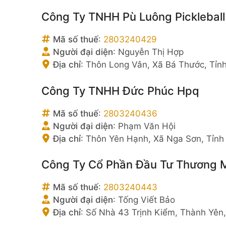
Công Ty TNHH Pù Luông Pickleball
Mã số thuế
:
2803240429
Người đại diện
:
Nguyễn Thị Hợp
Địa chỉ
:
Thôn Long Vân, Xã Bá Thước, Tỉn
Công Ty TNHH Đức Phúc Hpq
Mã số thuế
:
2803240436
Người đại diện
:
Phạm Văn Hội
Địa chỉ
:
Thôn Yên Hạnh, Xã Nga Sơn, Tỉnh
Công Ty Cổ Phần Đầu Tư Thương M
Mã số thuế
:
2803240443
Người đại diện
:
Tống Viết Bảo
Địa chỉ
:
Số Nhà 43 Trịnh Kiểm, Thành Yên