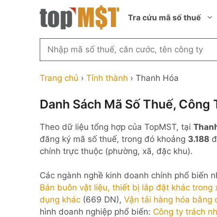
Chuyển
Tra cứu mã số thuế
đến
nội
dung
Tìm
kiếm
Thành phố Hồ Chí Minh
Công ty cổ phần n
MST
Thành phố Hà Nội
Công ty hợp doan
Trang chủ
›
Tỉnh thành
›
Thanh Hóa
theo
tên
Đồng Nai
Công ty trách nhi
thành viên ngoài 
Danh Sách Mã Số Thuế, Công 
công
Thành phố Đà Nẵng
ty,
Công ty trách nhi
Theo dữ liệu tổng hợp của TopMST, tại
Than
thành viên trở lên
người
Thành phố Hải Phòng
đăng ký mã số thuế, trong đó khoảng
3.188
đ
đại
Công ty trách nhi
Thanh Hóa
chính trực thuộc (phường, xã, đặc khu).
diện
ngoài NN
Bắc Ninh
hoặc
Doanh nghiệp 100
Các ngành nghề kinh doanh chính phổ biến 
mã
nước ngoài
Nghệ An
Bán buôn vật liệu, thiết bị lắp đặt khác trong
số
Hộ kinh doanh cá 
dụng khác
(669 DN),
Vận tải hàng hóa bằng
thuế
hình doanh nghiệp phổ biến:
Công ty trách n
...
Nhà nước