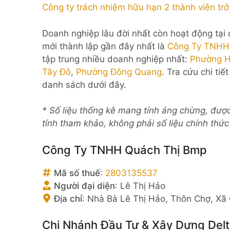
Công ty trách nhiệm hữu hạn 2 thành viên trở
Doanh nghiệp lâu đời nhất còn hoạt động tại
mới thành lập gần đây nhất là
Công Ty TNHH 
tập trung nhiều doanh nghiệp nhất:
Phường H
Tây Đô
,
Phường Đông Quang
. Tra cứu chi ti
danh sách dưới đây.
* Số liệu thống kê mang tính áng chừng, đượ
tính tham khảo, không phải số liệu chính thứ
Công Ty TNHH Quách Thị Bmp
Mã số thuế
:
2803135537
Người đại diện
:
Lê Thị Hảo
Địa chỉ
:
Nhà Bà Lê Thị Hảo, Thôn Chợ, Xã
Chi Nhánh Đầu Tư & Xây Dựng Del