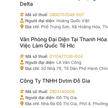
Delta
Mã số thuế
:
2800702548-007
Người đại diện
:
Hoàng Quốc Việt
Địa chỉ
:
Phố Trung Sơn, Xã Hoằng Hóa, Th
Văn Phòng Đại Diện Tại Thanh Hó
Việc Làm Quốc Tế Hlc
Mã số thuế
:
0110471139-004
Người đại diện
:
Lê Văn Công
Địa chỉ
:
Số Nhà 79, Tổ Dân Phố Hành Chín
Công Ty TNHH Dvtm Đỗ Gia
Mã số thuế
:
2803140008
Người đại diện
:
Đỗ Thị Gia
Địa chỉ
:
Nhà Bà Đỗ Thị Gia, Phố 4, Phườn