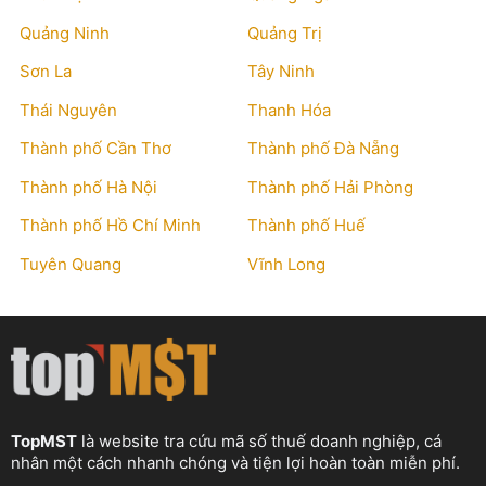
Quảng Ninh
Quảng Trị
Sơn La
Tây Ninh
Thái Nguyên
Thanh Hóa
Thành phố Cần Thơ
Thành phố Đà Nẵng
Thành phố Hà Nội
Thành phố Hải Phòng
Thành phố Hồ Chí Minh
Thành phố Huế
Tuyên Quang
Vĩnh Long
TopMST
là website tra cứu mã số thuế doanh nghiệp, cá
nhân một cách nhanh chóng và tiện lợi hoàn toàn miễn phí.