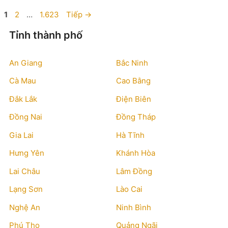
Trang
Trang
Trang
1
2
…
1.623
Tiếp
→
Tỉnh thành phố
An Giang
Bắc Ninh
Cà Mau
Cao Bằng
Đắk Lắk
Điện Biên
Đồng Nai
Đồng Tháp
Gia Lai
Hà Tĩnh
Hưng Yên
Khánh Hòa
Lai Châu
Lâm Đồng
Lạng Sơn
Lào Cai
Nghệ An
Ninh Bình
Phú Thọ
Quảng Ngãi