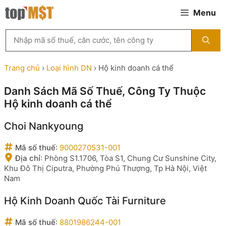
Chuyển
Menu
đến
nội
Tìm
dung
kiếm
MST
theo
Trang chủ
›
Loại hình DN
›
Hộ kinh doanh cá thể
tên
công
Danh Sách Mã Số Thuế, Công Ty Thuộc
ty,
Hộ kinh doanh cá thể
người
đại
diện
Choi Nankyoung
hoặc
mã
Mã số thuế
:
9000270531-001
số
Địa chỉ
:
Phòng S1.1706, Tòa S1, Chung Cư Sunshine City,
thuế
Khu Đô Thị Ciputra, Phường Phú Thượng, Tp Hà Nội, Việt
...
Nam
Hộ Kinh Doanh Quốc Tài Furniture
Mã số thuế
:
8801986244-001