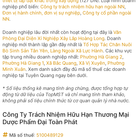
thiết bị lắp đặt khác trong xây dựng
(127 DN). Loại hình doanh
nghiệp phổ biến:
Công ty trách nhiệm hữu hạn ngoài NN
,
Đơn vị hành chính, đơn vị sự nghiệp
,
Công ty cổ phần ngoài
NN
.
Doanh nghiệp lâu đời nhất còn hoạt động tại đây là
Văn
Phòng Đại Diện Xí Nghiệp Xây Lắp Hoàng Long
. Doanh
nghiệp mới thành lập gần đây nhất là
Tổ Hợp Tác Chăn Nuôi
Bò Sinh Sản Tân Yên, Làng Ngoài Xã Lực Hành
. Các khu vực
tập trung nhiều doanh nghiệp nhất:
Phường Hà Giang 2
,
Phường Hà Giang 1
,
Xã Bắc Quang
,
Xã Vị Xuyên
,
Phường
Minh Xuân
. Xem danh sách đầy đủ mã số thuế các doanh
nghiệp tại Tuyên Quang ngay bên dưới.
* Số liệu thống kê mang tính áng chừng, được tổng hợp tự
động từ dữ liệu của TopMST và chỉ mang tính tham khảo,
không phải số liệu chính thức từ cơ quan quản lý nhà nước.
Công Ty Trách Nhiệm Hữu Hạn Thương Mại
Dược Phẩm Đại Toàn Phát
Mã số thuế
:
5100489129