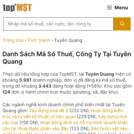
Chuyển
Menu
đến
nội
Tìm
dung
kiếm
MST
theo
Trang chủ
›
Tỉnh thành
›
Tuyên Quang
tên
công
Danh Sách Mã Số Thuế, Công Ty Tại Tuyên
ty,
Quang
người
đại
diện
Theo dữ liệu tổng hợp của TopMST, tại
Tuyên Quang
hiện có
hoặc
khoảng
5.981
doanh nghiệp, đơn vị đã đăng ký mã số thuế,
mã
trong đó khoảng
3.443
đang hoạt động (≈58%). Khu vực gồm
số
124
đơn vị hành chính trực thuộc (phường, xã, đặc khu).
thuế
...
Các ngành nghề kinh doanh chính phổ biến nhất tại Tuyên
Quang gồm:
Xây dựng nhà để ở
(232 DN),
Hoạt động kiến
trúc và tư vấn kỹ thuật có liên quan
(229 DN),
Xây dựng nhà
các loại
(158 DN),
Hoạt động dịch vụ hỗ trợ kinh doanh khác
còn lại chưa được phân vào đâu
(133 DN),
Bán buôn vật liệu,