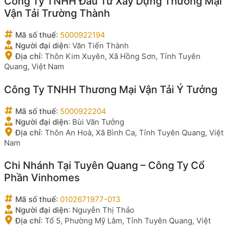
Công Ty TNHH Đầu Tư Xây Dựng Thương Mại
Vận Tải Trường Thành
Mã số thuế
:
5000922194
Người đại diện
:
Văn Tiến Thành
Địa chỉ
:
Thôn Kim Xuyên, Xã Hồng Sơn, Tỉnh Tuyên
Quang, Việt Nam
Công Ty TNHH Thương Mại Vận Tải Ý Tưởng
Mã số thuế
:
5000922204
Người đại diện
:
Bùi Văn Tưởng
Địa chỉ
:
Thôn An Hoà, Xã Bình Ca, Tỉnh Tuyên Quang, Việt
Nam
Chi Nhánh Tại Tuyên Quang – Công Ty Cổ
Phần Vinhomes
Mã số thuế
:
0102671977-013
Người đại diện
:
Nguyễn Thị Thảo
Địa chỉ
:
Tổ 5, Phường Mỹ Lâm, Tỉnh Tuyên Quang, Việt