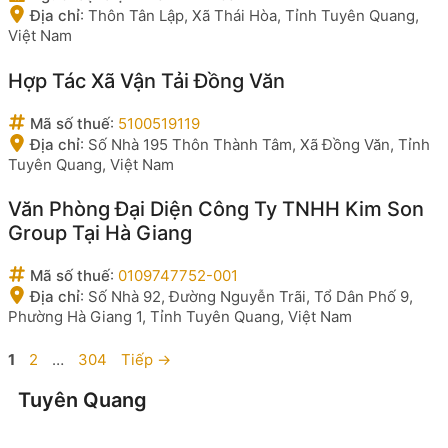
Địa chỉ
:
Thôn Tân Lập, Xã Thái Hòa, Tỉnh Tuyên Quang,
Việt Nam
Hợp Tác Xã Vận Tải Đồng Văn
Mã số thuế
:
5100519119
Địa chỉ
:
Số Nhà 195 Thôn Thành Tâm, Xã Đồng Văn, Tỉnh
Tuyên Quang, Việt Nam
Văn Phòng Đại Diện Công Ty TNHH Kim Son
Group Tại Hà Giang
Mã số thuế
:
0109747752-001
Địa chỉ
:
Số Nhà 92, Đường Nguyễn Trãi, Tổ Dân Phố 9,
Phường Hà Giang 1, Tỉnh Tuyên Quang, Việt Nam
Trang
Trang
Trang
1
2
…
304
Tiếp
→
Tuyên Quang