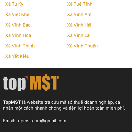
Xã Tứ Kỳ
Xã Tuệ Tĩnh
Xã Việt Khê
Xã Vĩnh Am
Xã Vĩnh Bảo
Xã Vĩnh Hải
Xã Vĩnh Hòa
Xã Vĩnh Lại
Xã Vĩnh Thịnh
Xã Vĩnh Thuận
Xã Yết Kiêu
TopMST
là website tra cứu mã số thuế doanh nghiệp, cá
nhân một cách nhanh chóng và tiện lợi hoàn toàn miễn phí.
Email:
topmst.com@gmail.com