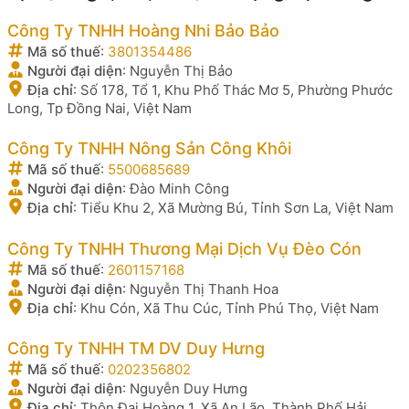
Công Ty TNHH Hoàng Nhi Bảo Bảo
Mã số thuế
:
3801354486
Người đại diện
:
Nguyễn Thị Bảo
Địa chỉ
:
Số 178, Tổ 1, Khu Phố Thác Mơ 5, Phường Phước
Long, Tp Đồng Nai, Việt Nam
Công Ty TNHH Nông Sản Công Khôi
Mã số thuế
:
5500685689
Người đại diện
:
Đào Minh Công
Địa chỉ
:
Tiểu Khu 2, Xã Mường Bú, Tỉnh Sơn La, Việt Nam
Công Ty TNHH Thương Mại Dịch Vụ Đèo Cón
Mã số thuế
:
2601157168
Người đại diện
:
Nguyễn Thị Thanh Hoa
Địa chỉ
:
Khu Cón, Xã Thu Cúc, Tỉnh Phú Thọ, Việt Nam
Công Ty TNHH TM DV Duy Hưng
Mã số thuế
:
0202356802
Người đại diện
:
Nguyễn Duy Hưng
Địa chỉ
:
Thôn Đại Hoàng 1, Xã An Lão, Thành Phố Hải