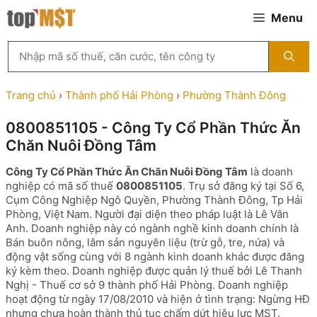
Chuyển
Menu
đến
nội
Tìm
dung
kiếm
MST
theo
Trang chủ
›
Thành phố Hải Phòng
›
Phường Thành Đông
tên
công
0800851105 - Công Ty Cổ Phần Thức Ăn
ty,
Chăn Nuôi Đồng Tâm
người
đại
Công Ty Cổ Phần Thức Ăn Chăn Nuôi Đồng Tâm
là doanh
diện
nghiệp có mã số thuế
0800851105
. Trụ sở đăng ký tại Số 6,
hoặc
Cụm Công Nghiệp Ngô Quyền, Phường Thành Đông, Tp Hải
mã
Phòng, Việt Nam. Người đại diện theo pháp luật là Lê Vân
số
Anh. Doanh nghiệp này có ngành nghề kinh doanh chính là
thuế
Bán buôn nông, lâm sản nguyên liệu (trừ gỗ, tre, nứa) và
...
động vật sống cùng với 8 ngành kinh doanh khác được đăng
ký kèm theo. Doanh nghiệp được quản lý thuế bởi Lê Thanh
Nghị - Thuế cơ sở 9 thành phố Hải Phòng. Doanh nghiệp
hoạt động từ ngày 17/08/2010 và hiện ở tình trạng: Ngừng HĐ
nhưng chưa hoàn thành thủ tục chấm dứt hiệu lực MST.