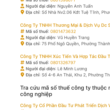
Mã số thuế
:
0801398671
Người đại diện
:
Nguyễn Anh Tuấn
Địa chỉ
:
Số Nhà Nv2.06 Kđt Tuệ Tĩnh, Phư
Công Ty TNHH Thương Mại & Dịch Vụ Dc 
Mã số thuế
:
0801473632
Người đại diện
:
Vũ Huyền Trang
Địa chỉ
:
75 Phố Ngô Quyền, Phường Thành 
Công Ty TNHH Xúc Tiến Và Hợp Tác Đầu T
Mã số thuế
:
0801326797
Người đại diện
:
Lê Minh Lương
Địa chỉ
:
Số 4-6 An Thái, Khu 2, Phường T
Tra cứu mã số thuế công ty thuộc 
công nghiệp
Công Ty Cổ Phần Đầu Tư Phát Triển Dịch