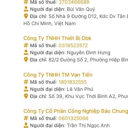
Mã số thuế
:
3703466689
Người đại diện
:
Bùi Văn Quý
Địa chỉ
:
Số Nhà 9 Đường D12, Kdc Dv Tân 
Hồ Chí Minh, Việt Nam
Công Ty TNHH Thiết Bị Dbk
Mã số thuế
:
0319523572
Người đại diện
:
Nguyễn Đình Hưng
Địa chỉ
:
82/2 Đường Số 2, Phường Hiệp Bìn
Công Ty TNHH TM Vạn Tiến
Mã số thuế
:
1801832555
Người đại diện
:
Lê Văn Phú
Địa chỉ
:
Số 39, Khu Vực Thới Bình A2, Ph
Công Ty Cổ Phần Công Nghiệp Bảo Chun
Mã số thuế
:
0601325066
Người đại diện
:
Trần Thị Ngọc Anh