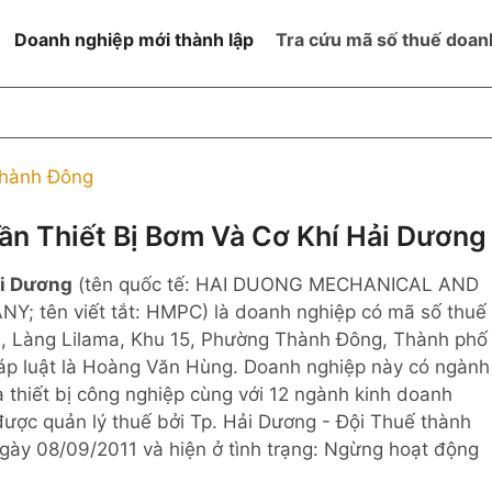
Doanh nghiệp mới thành lập
Tra cứu mã số thuế doan
goài NN
Đang hoạt động
h
Ngừng hoạt động và đã đóng
hành Đông
MST
ệm hữu hạn 1
NN
Ngừng hoạt động nhưng chưa
n Thiết Bị Bơm Và Cơ Khí Hải Dương
hoàn thành thủ tục đóng MST
ệm hữu hạn 2
ải Dương
(tên quốc tế: HAI DUONG MECHANICAL AND
 ngoài NN
Không hoạt động tại địa chỉ đã
đăng ký
tên viết tắt: HMPC) là doanh nghiệp có mã số thuế
ệm hữu hạn
10, Làng Lilama, Khu 15, Phường Thành Đông, Thành phố
háp luật là Hoàng Văn Hùng. Doanh nghiệp này có ngành
% vốn đầu tư
 thiết bị công nghiệp cùng với 12 ngành kinh doanh
ược quản lý thuế bởi Tp. Hải Dương - Đội Thuế thành
thể
gày 08/09/2011 và hiện ở tình trạng: Ngừng hoạt động