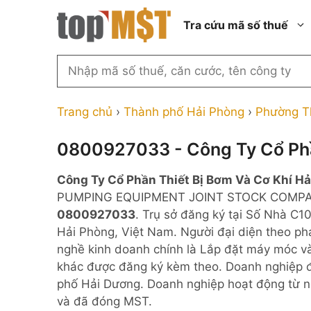
Chuyển
Tra cứu mã số thuế
đến
nội
dung
Tìm
kiếm
Thành phố Hồ Chí Minh
Công ty cổ phần n
MST
Thành phố Hà Nội
Công ty hợp doan
Trang chủ
›
Thành phố Hải Phòng
›
Phường T
theo
tên
Đồng Nai
Công ty trách nhi
thành viên ngoài 
0800927033 - Công Ty Cổ Phầ
công
Thành phố Đà Nẵng
ty,
Công ty trách nhi
Công Ty Cổ Phần Thiết Bị Bơm Và Cơ Khí H
thành viên trở lên
người
Thành phố Hải Phòng
PUMPING EQUIPMENT JOINT STOCK COMPANY; 
đại
Công ty trách nhi
Thanh Hóa
0800927033
. Trụ sở đăng ký tại Số Nhà C
diện
ngoài NN
Hải Phòng, Việt Nam. Người đại diện theo p
Bắc Ninh
hoặc
Doanh nghiệp 100
nghề kinh doanh chính là Lắp đặt máy móc và
mã
nước ngoài
Nghệ An
khác được đăng ký kèm theo. Doanh nghiệp đ
số
Hộ kinh doanh cá 
phố Hải Dương. Doanh nghiệp hoạt động từ n
thuế
và đã đóng MST.
...
Nhà nước