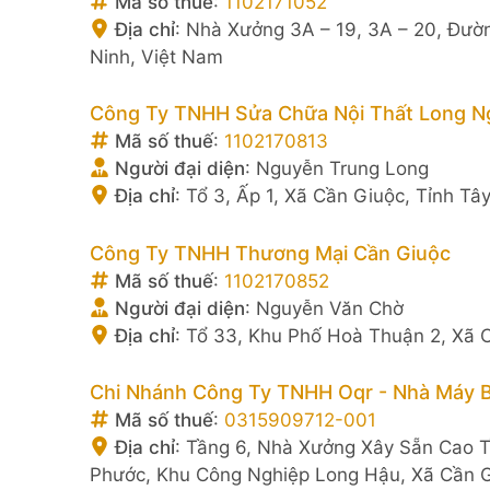
Mã số thuế
:
1102171052
Địa chỉ
:
Nhà Xưởng 3A – 19, 3A – 20, Đườn
Ninh, Việt Nam
Công Ty TNHH Sửa Chữa Nội Thất Long 
Mã số thuế
:
1102170813
Người đại diện
:
Nguyễn Trung Long
Địa chỉ
:
Tổ 3, Ấp 1, Xã Cần Giuộc, Tỉnh Tâ
Công Ty TNHH Thương Mại Cần Giuộc
Mã số thuế
:
1102170852
Người đại diện
:
Nguyễn Văn Chờ
Địa chỉ
:
Tổ 33, Khu Phố Hoà Thuận 2, Xã C
Chi Nhánh Công Ty TNHH Oqr - Nhà Máy 
Mã số thuế
:
0315909712-001
Địa chỉ
:
Tầng 6, Nhà Xưởng Xây Sẵn Cao Tầ
Phước, Khu Công Nghiệp Long Hậu, Xã Cần Gi