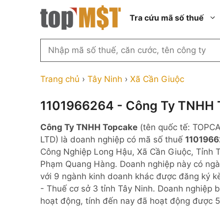
Chuyển
Tra cứu mã số thuế
đến
nội
dung
Tìm
kiếm
Thành phố Hồ Chí Minh
Công ty cổ phần n
MST
Thành phố Hà Nội
Công ty hợp doan
Trang chủ
›
Tây Ninh
›
Xã Cần Giuộc
theo
tên
Đồng Nai
Công ty trách nhi
thành viên ngoài 
1101966264 - Công Ty TNHH 
công
Thành phố Đà Nẵng
ty,
Công ty trách nhi
Công Ty TNHH Topcake
(tên quốc tế: TOPC
thành viên trở lên
người
Thành phố Hải Phòng
LTD) là doanh nghiệp có mã số thuế
110196
đại
Công ty trách nhi
Thanh Hóa
Công Nghiệp Long Hậu, Xã Cần Giuộc, Tỉnh Tâ
diện
ngoài NN
Phạm Quang Hàng. Doanh nghiệp này có ngàn
Bắc Ninh
hoặc
Doanh nghiệp 100
với 9 ngành kinh doanh khác được đăng ký k
mã
nước ngoài
Nghệ An
- Thuế cơ sở 3 tỉnh Tây Ninh. Doanh nghiệp 
số
Hộ kinh doanh cá 
hoạt động, tính đến nay đã hoạt động được 
thuế
...
Nhà nước