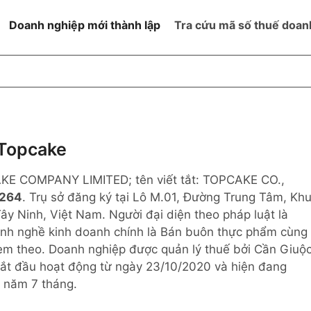
Doanh nghiệp mới thành lập
Tra cứu mã số thuế doan
goài NN
Đang hoạt động
h
Ngừng hoạt động và đã đóng
MST
ệm hữu hạn 1
NN
Ngừng hoạt động nhưng chưa
Topcake
hoàn thành thủ tục đóng MST
ệm hữu hạn 2
AKE COMPANY LIMITED; tên viết tắt: TOPCAKE CO.,
 ngoài NN
Không hoạt động tại địa chỉ đã
đăng ký
6264
. Trụ sở đăng ký tại Lô M.01, Đường Trung Tâm, Kh
ệm hữu hạn
y Ninh, Việt Nam. Người đại diện theo pháp luật là
h nghề kinh doanh chính là Bán buôn thực phẩm cùng
% vốn đầu tư
èm theo. Doanh nghiệp được quản lý thuế bởi Cần Giuộ
bắt đầu hoạt động từ ngày 23/10/2020 và hiện đang
thể
5 năm 7 tháng.