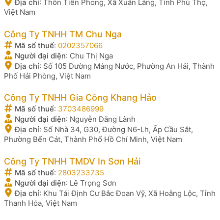
Địa chỉ
:
Thôn Tiền Phong, Xã Xuân Lãng, Tỉnh Phú Thọ,
Việt Nam
Công Ty TNHH TM Chu Nga
Mã số thuế
:
0202357066
Người đại diện
:
Chu Thị Nga
Địa chỉ
:
Số 105 Đường Máng Nước, Phường An Hải, Thành
Phố Hải Phòng, Việt Nam
Công Ty TNHH Gia Công Khang Hảo
Mã số thuế
:
3703486999
Người đại diện
:
Nguyễn Đăng Lành
Địa chỉ
:
Số Nhà 34, G30, Đường N6-Lh, Ấp Cầu Sắt,
Phường Bến Cát, Thành Phố Hồ Chí Minh, Việt Nam
Công Ty TNHH TMDV In Sơn Hải
Mã số thuế
:
2803233735
Người đại diện
:
Lê Trọng Sơn
Địa chỉ
:
Khu Tái Định Cư Bắc Đoan Vỹ, Xã Hoằng Lộc, Tỉnh
Thanh Hóa, Việt Nam