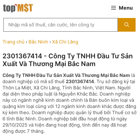
Chuyển
Menu
đến
nội
Tìm
dung
kiếm
MST
theo
Trang chủ
›
Bắc Ninh
›
Xã Chi Lăng
tên
công
2301367414 - Công Ty TNHH Đầu Tư Sản
ty,
Xuất Và Thương Mại Bắc Nam
người
đại
Công Ty TNHH Đầu Tư Sản Xuất Và Thương Mại Bắc Nam
là
diện
doanh nghiệp có mã số thuế
2301367414
. Trụ sở đăng ký tại
hoặc
Thôn La Miệt, Xã Chi Lăng, Tỉnh Bắc Ninh, Việt Nam. Người
mã
đại diện theo pháp luật là Nguyễn Khắc Bắc. Doanh nghiệp
số
này có ngành nghề kinh doanh chính là Bán buôn kim loại và
thuế
quặng kim loại cùng với 12 ngành kinh doanh khác được đăng
...
ký kèm theo. Doanh nghiệp được quản lý thuế bởi Thuế cơ sở
6 tỉnh Bắc Ninh. Doanh nghiệp bắt đầu hoạt động từ ngày
29/10/2025 và hiện đang hoạt động, tính đến nay đã hoạt
động được 7 tháng.