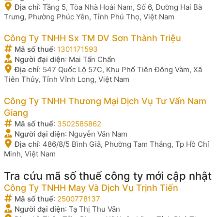
Địa chỉ
:
Tầng 5, Tòa Nhà Hoài Nam, Số 6, Đường Hai Bà
Trưng, Phường Phúc Yên, Tỉnh Phú Thọ, Việt Nam
Công Ty TNHH Sx TM DV Sơn Thành Triệu
Mã số thuế
:
1301171593
Người đại diện
:
Mai Tấn Chẩn
Địa chỉ
:
547 Quốc Lộ 57C, Khu Phố Tiên Đông Vàm, Xã
Tiên Thủy, Tỉnh Vĩnh Long, Việt Nam
Công Ty TNHH Thương Mại Dịch Vụ Tư Vấn Nam
Giang
Mã số thuế
:
3502585862
Người đại diện
:
Nguyễn Văn Nam
Địa chỉ
:
486/8/5 Bình Giã, Phường Tam Thắng, Tp Hồ Chí
Minh, Việt Nam
Tra cứu mã số thuế công ty mới cập nhật
Công Ty TNHH May Và Dịch Vụ Trịnh Tiến
Mã số thuế
:
2500778137
Người đại diện
:
Tạ Thị Thu Vân