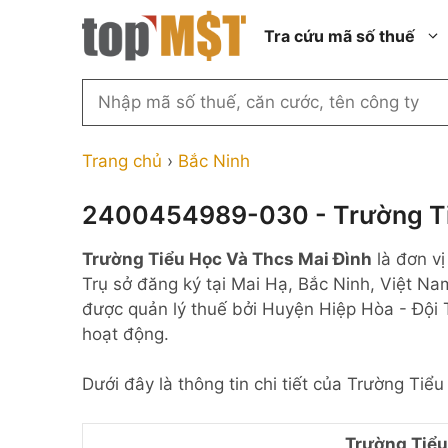
Chuyển
Tra cứu mã số thuế
đến
nội
dung
Tìm
kiếm
Thành phố Hồ Chí Minh
Công ty cổ phần n
MST
Thành phố Hà Nội
Công ty hợp doan
Trang chủ
›
Bắc Ninh
theo
tên
Đồng Nai
Công ty trách nhi
thành viên ngoài 
2400454989-030 - Trường Ti
công
Thành phố Đà Nẵng
ty,
Công ty trách nhi
Trường Tiểu Học Và Thcs Mai Đình
là đơn vị
thành viên trở lên
người
Thành phố Hải Phòng
Trụ sở đăng ký tại Mai Hạ, Bắc Ninh, Việt Na
đại
Công ty trách nhi
Thanh Hóa
được quản lý thuế bởi Huyện Hiệp Hòa - Đội 
diện
ngoài NN
hoạt động.
Bắc Ninh
hoặc
Doanh nghiệp 100
mã
nước ngoài
Nghệ An
Dưới đây là thông tin chi tiết của Trường Tiể
số
Hộ kinh doanh cá 
thuế
...
Trường Tiểu
Nhà nước