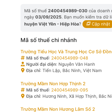
Mã số thuế
2400454989-030
của doanh n
ngày
03/09/2025
. Bạn muốn kiểm tra dữ l
huyện Việt Yên - Hiệp Hòa
?
Cập nhật
Mã số thuế chi nhánh
Trường Tiểu Học Và Trung Học Cơ Sở Đồn
Mã số thuế
:
2400454989-048
Người đại diện
:
Nguyễn Văn Hanh
Địa chỉ
:
Tiến Lập, Bắc Ninh, Việt Nam
Trường Mầm Non Hợp Thịnh 2
Mã số thuế
:
2400454989-095
Địa chỉ
:
Hương Ninh, Xã Hợp Thịnh, Bắc Ni
Trường Mầm Non Hương Lâm Số 2