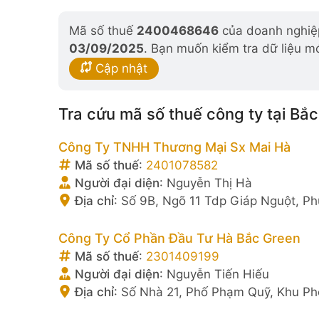
Mã số thuế
2400468646
của doanh nghiệp
03/09/2025
. Bạn muốn kiểm tra dữ liệu m
Cập nhật
Tra cứu mã số thuế công ty tại Bắc
Công Ty TNHH Thương Mại Sx Mai Hà
Mã số thuế
:
2401078582
Người đại diện
:
Nguyễn Thị Hà
Địa chỉ
:
Số 9B, Ngõ 11 Tdp Giáp Nguột, Ph
Công Ty Cổ Phần Đầu Tư Hà Bắc Green
Mã số thuế
:
2301409199
Người đại diện
:
Nguyễn Tiến Hiếu
Địa chỉ
:
Số Nhà 21, Phố Phạm Quỹ, Khu Ph