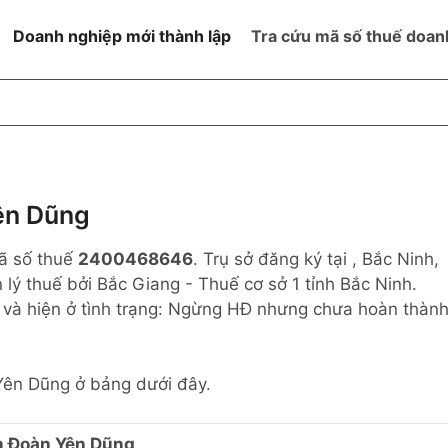
Doanh nghiệp mới thành lập
Tra cứu mã số thuế doan
goài NN
Đang hoạt động
h
Ngừng hoạt động và đã đóng
MST
ệm hữu hạn 1
NN
Ngừng hoạt động nhưng chưa
ên Dũng
hoàn thành thủ tục đóng MST
ệm hữu hạn 2
ã số thuế
2400468646
. Trụ sở đăng ký tại , Bắc Ninh,
 ngoài NN
Không hoạt động tại địa chỉ đã
đăng ký
lý thuế bởi Bắc Giang - Thuế cơ sở 1 tỉnh Bắc Ninh.
ệm hữu hạn
và hiện ở tình trạng: Ngừng HĐ nhưng chưa hoàn thàn
% vốn đầu tư
Yên Dũng ở bảng dưới đây.
thể
 Đoàn Yên Dũng