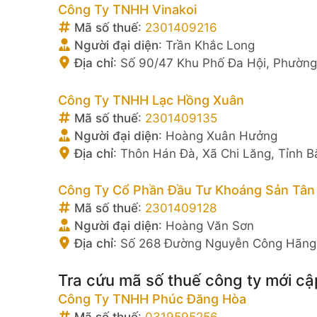
Công Ty TNHH Vinakoi
Mã số thuế
:
2301409216
Người đại diện
:
Trần Khắc Long
Địa chỉ
:
Số 90/47 Khu Phố Đa Hội, Phường
Công Ty TNHH Lạc Hồng Xuân
Mã số thuế
:
2301409135
Người đại diện
:
Hoàng Xuân Hưởng
Địa chỉ
:
Thôn Hán Đà, Xã Chi Lăng, Tỉnh B
Công Ty Cổ Phần Đầu Tư Khoáng Sản Tân
Mã số thuế
:
2301409128
Người đại diện
:
Hoàng Văn Sơn
Địa chỉ
:
Số 268 Đường Nguyễn Công Hãng, 
Tra cứu mã số thuế công ty mới cậ
Công Ty TNHH Phúc Đăng Hòa
Mã số thuế
:
0319595256