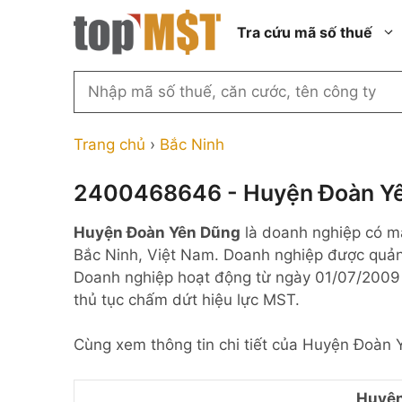
Chuyển
Tra cứu mã số thuế
đến
nội
dung
Tìm
kiếm
Thành phố Hồ Chí Minh
Công ty cổ phần n
MST
Thành phố Hà Nội
Công ty hợp doan
Trang chủ
›
Bắc Ninh
theo
tên
Đồng Nai
Công ty trách nhi
thành viên ngoài 
2400468646 - Huyện Đoàn Y
công
Thành phố Đà Nẵng
ty,
Công ty trách nhi
Huyện Đoàn Yên Dũng
là doanh nghiệp có m
thành viên trở lên
người
Thành phố Hải Phòng
Bắc Ninh, Việt Nam. Doanh nghiệp được quản 
đại
Công ty trách nhi
Thanh Hóa
Doanh nghiệp hoạt động từ ngày 01/07/2009 
diện
ngoài NN
thủ tục chấm dứt hiệu lực MST.
Bắc Ninh
hoặc
Doanh nghiệp 100
mã
nước ngoài
Nghệ An
Cùng xem thông tin chi tiết của Huyện Đoàn 
số
Hộ kinh doanh cá 
thuế
...
Huyện
Nhà nước