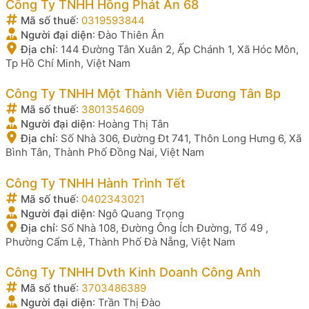
Công Ty TNHH Hồng Phát Ân 68
Mã số thuế
:
0319593844
Người đại diện
:
Đào Thiên Ân
Địa chỉ
:
144 Đường Tân Xuân 2, Ấp Chánh 1, Xã Hóc Môn,
Tp Hồ Chí Minh, Việt Nam
Công Ty TNHH Một Thành Viên Đương Tân Bp
Mã số thuế
:
3801354609
Người đại diện
:
Hoàng Thị Tân
Địa chỉ
:
Số Nhà 306, Đường Đt 741, Thôn Long Hưng 6, Xã
Bình Tân, Thành Phố Đồng Nai, Việt Nam
Công Ty TNHH Hành Trình Tết
Mã số thuế
:
0402343021
Người đại diện
:
Ngô Quang Trọng
Địa chỉ
:
Số Nhà 108, Đường Ông Ích Đường, Tổ 49 ,
Phường Cẩm Lệ, Thành Phố Đà Nẵng, Việt Nam
Công Ty TNHH Dvth Kinh Doanh Công Anh
Mã số thuế
:
3703486389
Người đại diện
:
Trần Thị Đào