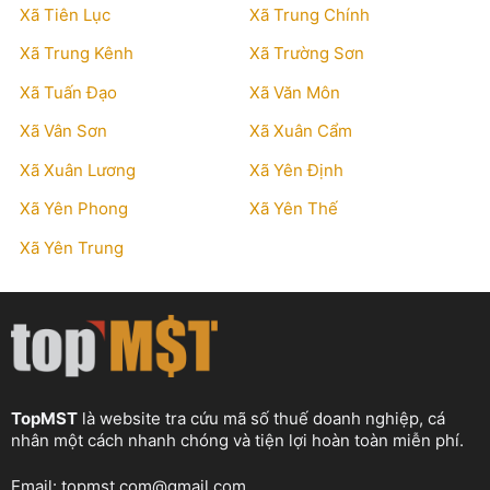
Xã Tiên Lục
Xã Trung Chính
Xã Trung Kênh
Xã Trường Sơn
Xã Tuấn Đạo
Xã Văn Môn
Xã Vân Sơn
Xã Xuân Cẩm
Xã Xuân Lương
Xã Yên Định
Xã Yên Phong
Xã Yên Thế
Xã Yên Trung
TopMST
là website tra cứu mã số thuế doanh nghiệp, cá
nhân một cách nhanh chóng và tiện lợi hoàn toàn miễn phí.
Email:
topmst.com@gmail.com