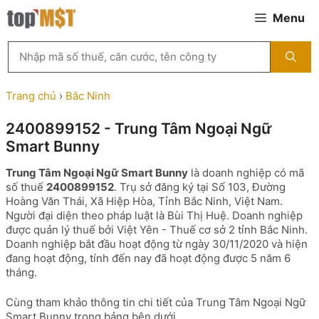
Chuyển
Menu
đến
nội
Tìm
dung
kiếm
MST
theo
Trang chủ
›
Bắc Ninh
tên
công
2400899152 - Trung Tâm Ngoại Ngữ
ty,
Smart Bunny
người
đại
Trung Tâm Ngoại Ngữ Smart Bunny
là doanh nghiệp có mã
diện
số thuế
2400899152
. Trụ sở đăng ký tại Số 103, Đường
hoặc
Hoàng Văn Thái, Xã Hiệp Hòa, Tỉnh Bắc Ninh, Việt Nam.
mã
Người đại diện theo pháp luật là Bùi Thị Huệ. Doanh nghiệp
số
được quản lý thuế bởi Việt Yên - Thuế cơ sở 2 tỉnh Bắc Ninh.
thuế
Doanh nghiệp bắt đầu hoạt động từ ngày 30/11/2020 và hiện
...
đang hoạt động, tính đến nay đã hoạt động được 5 năm 6
tháng.
Cùng tham khảo thông tin chi tiết của Trung Tâm Ngoại Ngữ
Smart Bunny trong bảng bên dưới.