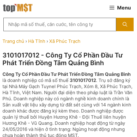
Chuyển
Menu
đến
nội
Tìm
dung
kiếm
MST
theo
Trang chủ
›
Hà Tĩnh
›
Xã Phúc Trạch
tên
công
3101017012 - Công Ty Cổ Phần Đầu Tư
ty,
Phát Triển Đồng Tâm Quảng Bình
người
đại
Công Ty Cổ Phần Đầu Tư Phát Triển Đồng Tâm Quảng Bình
diện
là doanh nghiệp có mã số thuế
3101017012
. Trụ sở đăng ký
hoặc
tại Nhà Máy Gạch Tuynel Phúc Trạch, Xóm 8, Xã Phúc Trạch,
mã
Hà Tĩnh, Việt Nam. Người đại diện theo pháp luật là Trần Văn
số
Phú. Doanh nghiệp này có ngành nghề kinh doanh chính là
thuế
Sản xuất vật liệu xây dựng từ đất sét cùng với 14 ngành kinh
...
doanh khác được đăng ký kèm theo. Doanh nghiệp được
quản lý thuế bởi Huyện Hương Khê - Đội Thuế liên huyện
Hương Khê - Vũ Quang. Doanh nghiệp hoạt động từ ngày
24/05/2016 và hiện ở tình trạng: Ngừng hoạt động nhưng
chưa hoàn thành thủ tục đóng MST.