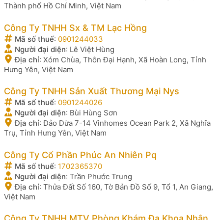
Thành phố Hồ Chí Minh, Việt Nam
Công Ty TNHH Sx & TM Lạc Hồng
Mã số thuế
:
0901244033
Người đại diện
:
Lê Việt Hùng
Địa chỉ
:
Xóm Chùa, Thôn Đại Hạnh, Xã Hoàn Long, Tỉnh
Hưng Yên, Việt Nam
Công Ty TNHH Sản Xuất Thương Mại Nys
Mã số thuế
:
0901244026
Người đại diện
:
Bùi Hùng Sơn
Địa chỉ
:
Đảo Dừa 7-14 Vinhomes Ocean Park 2, Xã Nghĩa
Trụ, Tỉnh Hưng Yên, Việt Nam
Công Ty Cổ Phần Phúc An Nhiên Pq
Mã số thuế
:
1702365370
Người đại diện
:
Trần Phước Trung
Địa chỉ
:
Thửa Đất Số 160, Tờ Bản Đồ Số 9, Tổ 1, An Giang,
Việt Nam
Công Ty TNHH MTV Phòng Khám Đa Khoa Nhân