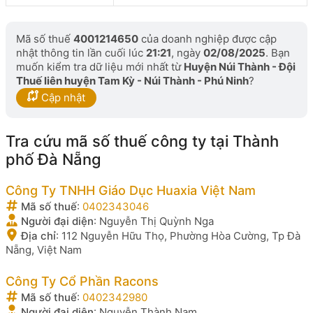
Mã số thuế
4001214650
của doanh nghiệp được cập
nhật thông tin lần cuối lúc
21:21
, ngày
02/08/2025
. Bạn
muốn kiểm tra dữ liệu mới nhất từ
Huyện Núi Thành - Đội
Thuế liên huyện Tam Kỳ - Núi Thành - Phú Ninh
?
Cập nhật
Tra cứu mã số thuế công ty tại Thành
phố Đà Nẵng
Công Ty TNHH Giáo Dục Huaxia Việt Nam
Mã số thuế
:
0402343046
Người đại diện
:
Nguyễn Thị Quỳnh Nga
Địa chỉ
:
112 Nguyễn Hữu Thọ, Phường Hòa Cường, Tp Đà
Nẵng, Việt Nam
Công Ty Cổ Phần Racons
Mã số thuế
:
0402342980
Người đại diện
:
Nguyễn Thành Nam