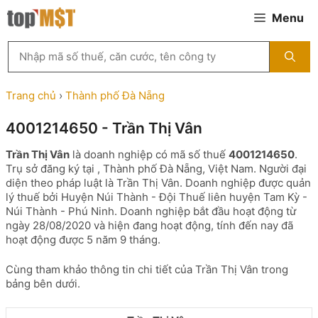
Chuyển
Menu
đến
nội
Tìm
dung
kiếm
MST
theo
Trang chủ
›
Thành phố Đà Nẵng
tên
công
4001214650 - Trần Thị Vân
ty,
người
Trần Thị Vân
là doanh nghiệp có mã số thuế
4001214650
.
đại
Trụ sở đăng ký tại , Thành phố Đà Nẵng, Việt Nam. Người đại
diện
diện theo pháp luật là Trần Thị Vân. Doanh nghiệp được quản
hoặc
lý thuế bởi Huyện Núi Thành - Đội Thuế liên huyện Tam Kỳ -
mã
Núi Thành - Phú Ninh. Doanh nghiệp bắt đầu hoạt động từ
số
ngày 28/08/2020 và hiện đang hoạt động, tính đến nay đã
thuế
hoạt động được 5 năm 9 tháng.
...
Cùng tham khảo thông tin chi tiết của Trần Thị Vân trong
bảng bên dưới.