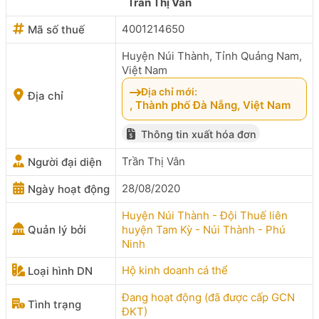
Trần Thị Vân
4001214650
Mã số thuế
Huyện Núi Thành, Tỉnh Quảng Nam,
Việt Nam
Địa chỉ mới:
Địa chỉ
, Thành phố Đà Nẵng, Việt Nam
Thông tin xuất hóa đơn
Trần Thị Vân
Người đại diện
28/08/2020
Ngày hoạt động
Huyện Núi Thành - Đội Thuế liên
Quản lý bởi
huyện Tam Kỳ - Núi Thành - Phú
Ninh
Hộ kinh doanh cá thể
Loại hình DN
Đang hoạt động (đã được cấp GCN
Tình trạng
ĐKT)