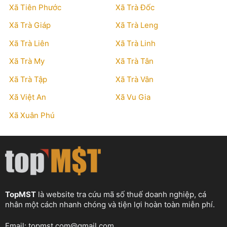
Xã Tiên Phước
Xã Trà Đốc
Xã Trà Giáp
Xã Trà Leng
Xã Trà Liên
Xã Trà Linh
Xã Trà My
Xã Trà Tân
Xã Trà Tập
Xã Trà Vân
Xã Việt An
Xã Vu Gia
Xã Xuân Phú
TopMST
là website tra cứu mã số thuế doanh nghiệp, cá
nhân một cách nhanh chóng và tiện lợi hoàn toàn miễn phí.
Email:
topmst.com@gmail.com