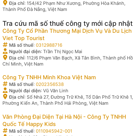
Địa chỉ
:
154/42 Phạm Như Xương, Phường Hòa Khánh,
Thành Phố Đà Nẵng, Việt Nam
Tra cứu mã số thuế công ty mới cập nhật
Công Ty Cổ Phần Thương Mại Dịch Vụ Và Du Lịch
Viet Top Tourist
Mã số thuế
:
0312988716
Người đại diện
:
Trần Thị Ngọc Mai
Địa chỉ
:
112/6 Phạm Văn Bạch, Xã Tân Bình, Thành phố Hồ
Chí Minh, Việt Nam
Công Ty TNHH Minh Khoa Việt Nam
Mã số thuế
:
0202356538
Người đại diện
:
Vũ Văn Linh
Địa chỉ
:
Số Nhà 27, Đường Trữ Khê, Tổ Dân Phố Trữ Khê 1,
Phường Kiến An, Thành Phố Hải Phòng, Việt Nam
Văn Phòng Đại Diện Tại Hà Nội - Công Ty TNHH
Quốc Tế Happy Kids
Mã số thuế
:
0110945942-001