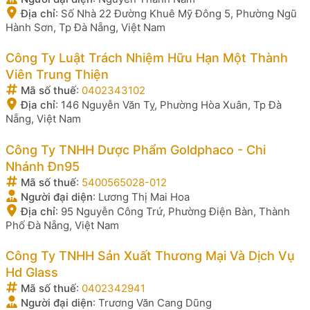
Địa chỉ
:
Số Nhà 22 Đường Khuê Mỹ Đông 5, Phường Ngũ
Hành Sơn, Tp Đà Nẵng, Việt Nam
Công Ty Luật Trách Nhiệm Hữu Hạn Một Thành
Viên Trung Thiện
Mã số thuế
:
0402343102
Địa chỉ
:
146 Nguyễn Văn Tỵ, Phường Hòa Xuân, Tp Đà
Nẵng, Việt Nam
Công Ty TNHH Dược Phẩm Goldphaco - Chi
Nhánh Đn95
Mã số thuế
:
5400565028-012
Người đại diện
:
Lương Thị Mai Hoa
Địa chỉ
:
95 Nguyễn Công Trứ, Phường Điện Bàn, Thành
Phố Đà Nẵng, Việt Nam
Công Ty TNHH Sản Xuất Thương Mại Và Dịch Vụ
Hd Glass
Mã số thuế
:
0402342941
Người đại diện
:
Trương Văn Cang Dũng