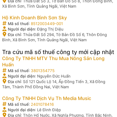
Địa chỉ
:
Thửa Đất Số 3, Tờ Bản Đồ Số 8, Thôn Đông Bình,
Xã Bình Sơn, Tỉnh Quảng Ngãi, Việt Nam
Hộ Kinh Doanh Bình Sơn Sky
Mã số thuế
:
8512003449-001
Người đại diện
:
Đặng Thị Diệu
Địa chỉ
:
Thửa Đất Số 294, Tờ Bản Đồ Số 6, Thôn Đông
Bình, Xã Bình Sơn, Tỉnh Quảng Ngãi, Việt Nam
Tra cứu mã số thuế công ty mới cập nhật
Công Ty TNHH MTV Thu Mua Nông Sản Long
Huấn
Mã số thuế
:
3801354775
Người đại diện
:
Nguyễn Đức Huấn
Địa chỉ
:
Số 121 Quốc Lộ 14, Ấp Đồng Tiến 3, Xã Đồng
Tâm, Thành Phố Đồng Nai, Việt Nam
Công Ty TNHH Dịch Vụ Th Media Music
Mã số thuế
:
2401078416
Người đại diện
:
Lê Đình Điệp
Địa chỉ
:
Thôn Hố Nước, Xã Nghĩa Phương, Tỉnh Bắc Ninh,