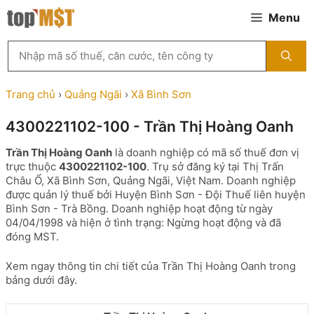
Chuyển
Menu
đến
nội
Tìm
dung
kiếm
MST
theo
Trang chủ
›
Quảng Ngãi
›
Xã Bình Sơn
tên
công
4300221102-100 - Trần Thị Hoàng Oanh
ty,
người
Trần Thị Hoàng Oanh
là doanh nghiệp có mã số thuế đơn vị
đại
trực thuộc
4300221102-100
. Trụ sở đăng ký tại Thị Trấn
diện
Châu Ổ, Xã Bình Sơn, Quảng Ngãi, Việt Nam. Doanh nghiệp
hoặc
được quản lý thuế bởi Huyện Bình Sơn - Đội Thuế liên huyện
mã
Bình Sơn - Trà Bồng. Doanh nghiệp hoạt động từ ngày
số
04/04/1998 và hiện ở tình trạng: Ngừng hoạt động và đã
thuế
đóng MST.
...
Xem ngay thông tin chi tiết của Trần Thị Hoàng Oanh trong
bảng dưới đây.