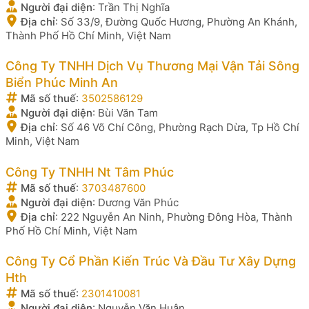
Người đại diện
:
Trần Thị Nghĩa
Địa chỉ
:
Số 33/9, Đường Quốc Hương, Phường An Khánh,
Thành Phố Hồ Chí Minh, Việt Nam
Công Ty TNHH Dịch Vụ Thương Mại Vận Tải Sông
Biển Phúc Minh An
Mã số thuế
:
3502586129
Người đại diện
:
Bùi Văn Tam
Địa chỉ
:
Số 46 Võ Chí Công, Phường Rạch Dừa, Tp Hồ Chí
Minh, Việt Nam
Công Ty TNHH Nt Tâm Phúc
Mã số thuế
:
3703487600
Người đại diện
:
Dương Văn Phúc
Địa chỉ
:
222 Nguyễn An Ninh, Phường Đông Hòa, Thành
Phố Hồ Chí Minh, Việt Nam
Công Ty Cổ Phần Kiến Trúc Và Đầu Tư Xây Dựng
Hth
Mã số thuế
:
2301410081
Người đại diện
:
Nguyễn Văn Huân