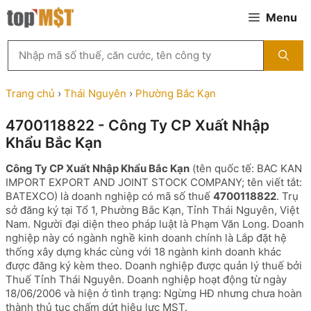
Chuyển
Menu
đến
nội
Tìm
dung
kiếm
MST
theo
Trang chủ
›
Thái Nguyên
›
Phường Bắc Kạn
tên
công
4700118822 - Công Ty CP Xuất Nhập
ty,
Khẩu Bắc Kạn
người
đại
Công Ty CP Xuất Nhập Khẩu Bắc Kạn
(tên quốc tế: BAC KAN
diện
IMPORT EXPORT AND JOINT STOCK COMPANY; tên viết tắt:
hoặc
BATEXCO) là doanh nghiệp có mã số thuế
4700118822
. Trụ
mã
sở đăng ký tại Tổ 1, Phường Bắc Kạn, Tỉnh Thái Nguyên, Việt
số
Nam. Người đại diện theo pháp luật là Phạm Văn Long. Doanh
thuế
nghiệp này có ngành nghề kinh doanh chính là Lắp đặt hệ
...
thống xây dựng khác cùng với 18 ngành kinh doanh khác
được đăng ký kèm theo. Doanh nghiệp được quản lý thuế bởi
Thuế Tỉnh Thái Nguyên. Doanh nghiệp hoạt động từ ngày
18/06/2006 và hiện ở tình trạng: Ngừng HĐ nhưng chưa hoàn
thành thủ tục chấm dứt hiệu lực MST.