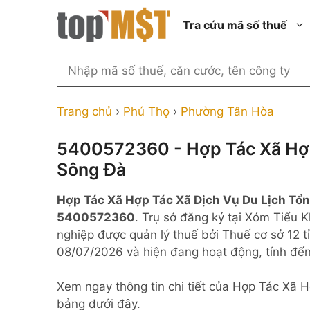
Chuyển
Tra cứu mã số thuế
đến
nội
dung
Tìm
kiếm
Thành phố Hồ Chí Minh
Công ty cổ phần n
MST
Thành phố Hà Nội
Công ty hợp doan
Trang chủ
›
Phú Thọ
›
Phường Tân Hòa
theo
tên
Đồng Nai
Công ty trách nhi
thành viên ngoài 
5400572360 - Hợp Tác Xã Hợp
công
Thành phố Đà Nẵng
Sông Đà
ty,
Công ty trách nhi
thành viên trở lên
người
Thành phố Hải Phòng
Hợp Tác Xã Hợp Tác Xã Dịch Vụ Du Lịch Tổ
đại
Công ty trách nhi
Thanh Hóa
5400572360
. Trụ sở đăng ký tại Xóm Tiểu
diện
ngoài NN
nghiệp được quản lý thuế bởi Thuế cơ sở 12 
Bắc Ninh
hoặc
Doanh nghiệp 100
08/07/2026 và hiện đang hoạt động, tính đế
mã
nước ngoài
Nghệ An
số
Hộ kinh doanh cá 
Xem ngay thông tin chi tiết của Hợp Tác Xã 
thuế
bảng dưới đây.
...
Nhà nước