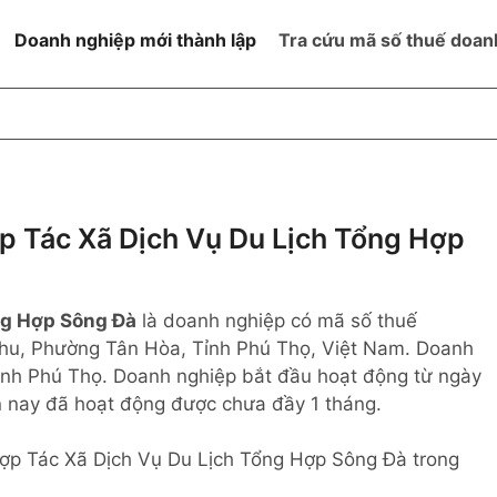
Doanh nghiệp mới thành lập
Tra cứu mã số thuế doan
goài NN
Đang hoạt động
h
Ngừng hoạt động và đã đóng
MST
ệm hữu hạn 1
NN
Ngừng hoạt động nhưng chưa
 Tác Xã Dịch Vụ Du Lịch Tổng Hợp
hoàn thành thủ tục đóng MST
ệm hữu hạn 2
 ngoài NN
Không hoạt động tại địa chỉ đã
đăng ký
ng Hợp Sông Đà
là doanh nghiệp có mã số thuế
ệm hữu hạn
 Khu, Phường Tân Hòa, Tỉnh Phú Thọ, Việt Nam. Doanh
tỉnh Phú Thọ. Doanh nghiệp bắt đầu hoạt động từ ngày
% vốn đầu tư
n nay đã hoạt động được chưa đầy 1 tháng.
thể
Hợp Tác Xã Dịch Vụ Du Lịch Tổng Hợp Sông Đà trong