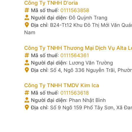
Công Ty TNHH D'oria
Mã số thuế
:
0111563858
Người đại diện
:
Đỗ Quỳnh Trang
Địa chỉ
:
B24-Tt12 Khu Đô Thị Mới Văn Quá
Nam
Công Ty TNHH Thương Mại Dịch Vụ Alta Lo
Mã số thuế
:
0111564361
Người đại diện
:
Lương Văn Trường
Địa chỉ
:
Số 4, Ngõ 336 Nguyễn Trãi, Phườ
Công Ty TNHH TMDV Kim Ica
Mã số thuế
:
0111563618
Người đại diện
:
Phan Nhật Bình
Địa chỉ
:
Số 9 Ngõ 159 Phố Tây Sơn, Xã Đa