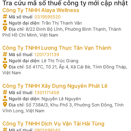
Tra cứu mã số thuế công ty mới cập nhật
Công Ty TNHH Alaya Wellness
Mã số thuế
:
0319595520
Người đại diện
:
Trần Thị Thanh Vân
Địa chỉ
:
8/22 Đinh Bộ Lĩnh, Phường Bình Thạnh, Thành
Phố Hồ Chí Minh, Việt Nam
Công Ty TNHH Lương Thực Tân Vạn Thành
Mã số thuế
:
1201731139
Người đại diện
:
Lê Thị Trúc Giang
Địa chỉ
:
Số 417C, Tổ 21, Ấp 4, Xã Cái Bè, Tỉnh Đồng Tháp,
Việt Nam
Công Ty TNHH Xây Dựng Nguyên Phát Lê
Mã số thuế
:
1301171459
Người đại diện
:
Nguyễn Lê Nguyên
Địa chỉ
:
Số 738A/3, Khu Phố 3, Phường Sơn Đông, Tỉnh
Vĩnh Long, Việt Nam
Công Ty TNHH Dịch Vụ Vận Tải Hải Tùng
Mã số thuế
:
0801499140