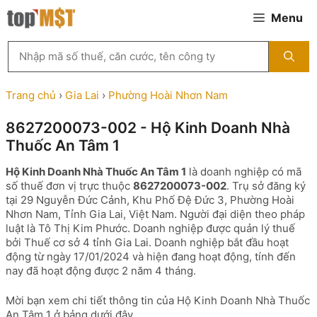
Chuyển
Menu
đến
nội
Tìm
dung
kiếm
MST
theo
Trang chủ
›
Gia Lai
›
Phường Hoài Nhơn Nam
tên
công
8627200073-002 - Hộ Kinh Doanh Nhà
ty,
Thuốc An Tâm 1
người
đại
Hộ Kinh Doanh Nhà Thuốc An Tâm 1
là doanh nghiệp có mã
diện
số thuế đơn vị trực thuộc
8627200073-002
. Trụ sở đăng ký
hoặc
tại 29 Nguyễn Đức Cảnh, Khu Phố Đệ Đức 3, Phường Hoài
mã
Nhơn Nam, Tỉnh Gia Lai, Việt Nam. Người đại diện theo pháp
số
luật là Tô Thị Kim Phước. Doanh nghiệp được quản lý thuế
thuế
bởi Thuế cơ sở 4 tỉnh Gia Lai. Doanh nghiệp bắt đầu hoạt
...
động từ ngày 17/01/2024 và hiện đang hoạt động, tính đến
nay đã hoạt động được 2 năm 4 tháng.
Mời bạn xem chi tiết thông tin của Hộ Kinh Doanh Nhà Thuốc
An Tâm 1 ở bảng dưới đây.