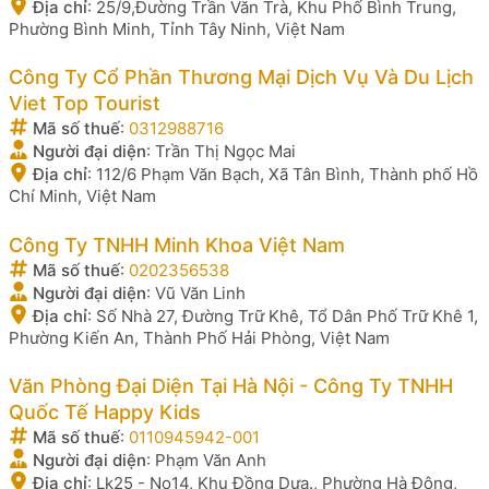
Địa chỉ
:
25/9,Đường Trần Văn Trà, Khu Phố Bình Trung,
Phường Bình Minh, Tỉnh Tây Ninh, Việt Nam
Công Ty Cổ Phần Thương Mại Dịch Vụ Và Du Lịch
Viet Top Tourist
Mã số thuế
:
0312988716
Người đại diện
:
Trần Thị Ngọc Mai
Địa chỉ
:
112/6 Phạm Văn Bạch, Xã Tân Bình, Thành phố Hồ
Chí Minh, Việt Nam
Công Ty TNHH Minh Khoa Việt Nam
Mã số thuế
:
0202356538
Người đại diện
:
Vũ Văn Linh
Địa chỉ
:
Số Nhà 27, Đường Trữ Khê, Tổ Dân Phố Trữ Khê 1,
Phường Kiến An, Thành Phố Hải Phòng, Việt Nam
Văn Phòng Đại Diện Tại Hà Nội - Công Ty TNHH
Quốc Tế Happy Kids
Mã số thuế
:
0110945942-001
Người đại diện
:
Phạm Văn Anh
Địa chỉ
:
Lk25 - No14, Khu Đồng Dưa., Phường Hà Đông,