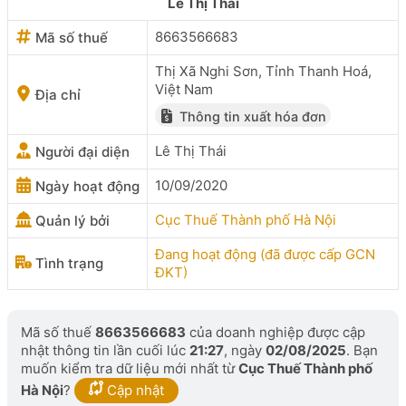
Lê Thị Thái
8663566683
Mã số thuế
Thị Xã Nghi Sơn, Tỉnh Thanh Hoá,
Việt Nam
Địa chỉ
Thông tin xuất hóa đơn
Lê Thị Thái
Người đại diện
10/09/2020
Ngày hoạt động
Cục Thuế Thành phố Hà Nội
Quản lý bởi
Đang hoạt động (đã được cấp GCN
Tình trạng
ĐKT)
Mã số thuế
8663566683
của doanh nghiệp được cập
nhật thông tin lần cuối lúc
21:27
, ngày
02/08/2025
. Bạn
muốn kiểm tra dữ liệu mới nhất từ
Cục Thuế Thành phố
Hà Nội
?
Cập nhật