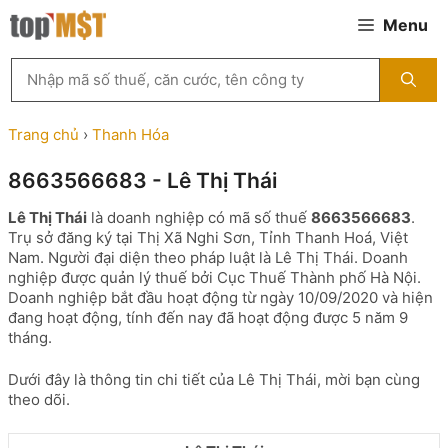
Chuyển
Menu
đến
nội
Tìm
dung
kiếm
MST
theo
Trang chủ
›
Thanh Hóa
tên
công
8663566683 - Lê Thị Thái
ty,
người
Lê Thị Thái
là doanh nghiệp có mã số thuế
8663566683
.
đại
Trụ sở đăng ký tại Thị Xã Nghi Sơn, Tỉnh Thanh Hoá, Việt
diện
Nam. Người đại diện theo pháp luật là Lê Thị Thái. Doanh
hoặc
nghiệp được quản lý thuế bởi Cục Thuế Thành phố Hà Nội.
mã
Doanh nghiệp bắt đầu hoạt động từ ngày 10/09/2020 và hiện
số
đang hoạt động, tính đến nay đã hoạt động được 5 năm 9
thuế
tháng.
...
Dưới đây là thông tin chi tiết của Lê Thị Thái, mời bạn cùng
theo dõi.