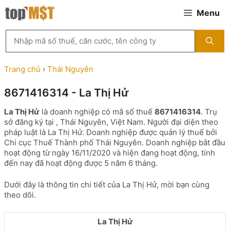
Chuyển
Menu
đến
nội
Tìm
dung
kiếm
MST
theo
Trang chủ
›
Thái Nguyên
tên
công
8671416314 - La Thị Hử
ty,
người
La Thị Hử
là doanh nghiệp có mã số thuế
8671416314
. Trụ
đại
sở đăng ký tại , Thái Nguyên, Việt Nam. Người đại diện theo
diện
pháp luật là La Thị Hử. Doanh nghiệp được quản lý thuế bởi
hoặc
Chi cục Thuế Thành phố Thái Nguyên. Doanh nghiệp bắt đầu
mã
hoạt động từ ngày 16/11/2020 và hiện đang hoạt động, tính
số
đến nay đã hoạt động được 5 năm 6 tháng.
thuế
...
Dưới đây là thông tin chi tiết của La Thị Hử, mời bạn cùng
theo dõi.
La Thị Hử