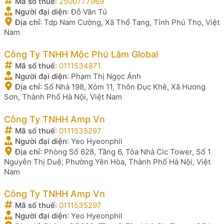
Mã số thuế
:
2500777969
Người đại diện
:
Đỗ Văn Tú
Địa chỉ
:
Tdp Nam Cường, Xã Thổ Tang, Tỉnh Phú Thọ, Việt
Nam
Công Ty TNHH Mộc Phú Lâm Global
Mã số thuế
:
0111534871
Người đại diện
:
Phạm Thị Ngọc Ánh
Địa chỉ
:
Số Nhà 198, Xóm 11, Thôn Đục Khê, Xã Hương
Sơn, Thành Phố Hà Nội, Việt Nam
Công Ty TNHH Amp Vn
Mã số thuế
:
0111535297
Người đại diện
:
Yeo Hyeonphil
Địa chỉ
:
Phòng Số 628, Tầng 6, Tòa Nhà Cic Tower, Số 1
Nguyễn Thị Duệ, Phường Yên Hòa, Thành Phố Hà Nội, Việt
Nam
Công Ty TNHH Amp Vn
Mã số thuế
:
0111535297
Người đại diện
:
Yeo Hyeonphil