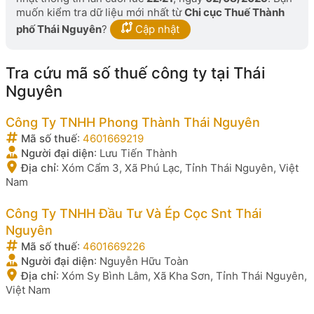
muốn kiểm tra dữ liệu mới nhất từ
Chi cục Thuế Thành
phố Thái Nguyên
?
Cập nhật
Tra cứu mã số thuế công ty tại Thái
Nguyên
Công Ty TNHH Phong Thành Thái Nguyên
Mã số thuế
:
4601669219
Người đại diện
:
Lưu Tiến Thành
Địa chỉ
:
Xóm Cẩm 3, Xã Phú Lạc, Tỉnh Thái Nguyên, Việt
Nam
Công Ty TNHH Đầu Tư Và Ép Cọc Snt Thái
Nguyên
Mã số thuế
:
4601669226
Người đại diện
:
Nguyễn Hữu Toàn
Địa chỉ
:
Xóm Sy Bình Lâm, Xã Kha Sơn, Tỉnh Thái Nguyên,
Việt Nam