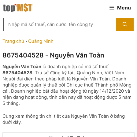
Chuyển
Menu
đến
nội
Tìm
dung
kiếm
MST
theo
Trang chủ
›
Quảng Ninh
tên
công
8675404528 - Nguyễn Văn Toàn
ty,
người
Nguyễn Văn Toàn
là doanh nghiệp có mã số thuế
đại
8675404528
. Trụ sở đăng ký tại , Quảng Ninh, Việt Nam.
diện
Người đại diện theo pháp luật là Nguyễn Văn Toàn. Doanh
hoặc
nghiệp được quản lý thuế bởi Chi cục thuế Thành phố Móng
mã
cái. Doanh nghiệp bắt đầu hoạt động từ ngày 14/12/2020 và
số
hiện đang hoạt động, tính đến nay đã hoạt động được 5 năm
thuế
5 tháng.
...
Cùng xem thông tin chi tiết của Nguyễn Văn Toàn ở bảng
dưới đây.