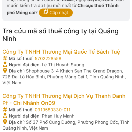
muốn kiểm tra dữ liệu mới nhất từ
Chi cục thuế Thành
phố Móng cái
?
Cập nhật
Tra cứu mã số thuế công ty tại Quảng
Ninh
Công Ty TNHH Thương Mại Quốc Tế Bách Tuệ
Mã số thuế
:
5702228558
Người đại diện
:
Lê Thị Huỳnh Sương
Địa chỉ
:
Shophouse 3-4 Khách Sạn The Grand Dragon,
72B Đại Lộ Hòa Bình, Phường Móng Cái 1, Tỉnh Quảng Ninh,
Việt Nam
Công Ty TNHH Thương Mại Dịch Vụ Thanh Danh
Pf - Chi Nhánh Qn09
Mã số thuế
:
0319580330-011
Người đại diện
:
Phan Huy Mạnh
Địa chỉ
:
Số 37 Phố Cung Đường, Phường Phong Cốc, Tỉnh
Quảng Ninh, Việt Nam