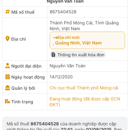
Nguyễn Văn Toàn
8675404528
Mã số thuế
Thành Phố Móng Cái, Tỉnh Quảng
Ninh, Việt Nam
Địa chỉ mới:
Địa chỉ
, Quảng Ninh, Việt Nam
Thông tin xuất hóa đơn
Nguyễn Văn Toàn
Người đại diện
14/12/2020
Ngày hoạt động
Chi cục thuế Thành phố Móng cái
Quản lý bởi
Đang hoạt động (đã được cấp GCN
Tình trạng
ĐKT)
Mã số thuế
8675404528
của doanh nghiệp được cập
nhật thông tin lần cuối lúc
22:42
, ngày
02/08/2025
. Bạn