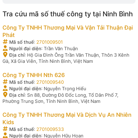
Tra cứu mã số thuế công ty tại Ninh Bình
Công Ty TNHH Thương Mại Và Vận Tải Thuận Đại
Phát
Mã số thuế
:
2701009501
Người đại diện
:
Trần Văn Thuận
Địa chỉ
:
Hộ Gia Đình Ông Trần Văn Thuận, Thôn 3 Kênh
Gà, Xã Gia Viễn, Tỉnh Ninh Bình, Việt Nam
Công Ty TNHH Nth 626
Mã số thuế
:
2701009540
Người đại diện
:
Nguyễn Trọng Hiếu
Địa chỉ
:
Sn 88, Đường Đô Đốc Long, Tổ Dân Phố 7,
Phường Trung Sơn, Tỉnh Ninh Bình, Việt Nam
Công Ty TNHH Thương Mại Và Dịch Vụ An Nhiên
Kids
Mã số thuế
:
2701009533
Người đại diện
:
Nguyễn Hữu Hoan