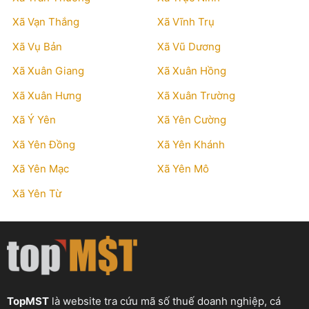
Xã Vạn Thắng
Xã Vĩnh Trụ
Xã Vụ Bản
Xã Vũ Dương
Xã Xuân Giang
Xã Xuân Hồng
Xã Xuân Hưng
Xã Xuân Trường
Xã Ý Yên
Xã Yên Cường
Xã Yên Đồng
Xã Yên Khánh
Xã Yên Mạc
Xã Yên Mô
Xã Yên Từ
TopMST
là website tra cứu mã số thuế doanh nghiệp, cá