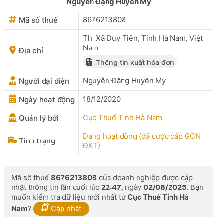
Nguyễn Đặng Huyền My
8676213808
Mã số thuế
Thị Xã Duy Tiên, Tỉnh Hà Nam, Việt
Nam
Địa chỉ
Thông tin xuất hóa đơn
Nguyễn Đặng Huyền My
Người đại diện
18/12/2020
Ngày hoạt động
Cục Thuế Tỉnh Hà Nam
Quản lý bởi
Đang hoạt động (đã được cấp GCN
Tình trạng
ĐKT)
Mã số thuế
8676213808
của doanh nghiệp được cập
nhật thông tin lần cuối lúc
22:47
, ngày
02/08/2025
. Bạn
muốn kiểm tra dữ liệu mới nhất từ
Cục Thuế Tỉnh Hà
Nam
?
Cập nhật