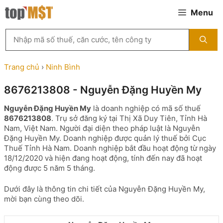
Chuyển
Menu
đến
nội
Tìm
dung
kiếm
MST
theo
Trang chủ
›
Ninh Bình
tên
công
8676213808 - Nguyễn Đặng Huyền My
ty,
người
Nguyễn Đặng Huyền My
là doanh nghiệp có mã số thuế
đại
8676213808
. Trụ sở đăng ký tại Thị Xã Duy Tiên, Tỉnh Hà
diện
Nam, Việt Nam. Người đại diện theo pháp luật là Nguyễn
hoặc
Đặng Huyền My. Doanh nghiệp được quản lý thuế bởi Cục
mã
Thuế Tỉnh Hà Nam. Doanh nghiệp bắt đầu hoạt động từ ngày
số
18/12/2020 và hiện đang hoạt động, tính đến nay đã hoạt
thuế
động được 5 năm 5 tháng.
...
Dưới đây là thông tin chi tiết của Nguyễn Đặng Huyền My,
mời bạn cùng theo dõi.