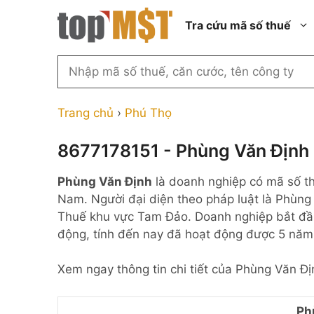
Chuyển
Tra cứu mã số thuế
đến
nội
dung
Tìm
kiếm
Thành phố Hồ Chí Minh
Công ty cổ phần n
MST
Thành phố Hà Nội
Công ty hợp doan
Trang chủ
›
Phú Thọ
theo
tên
Đồng Nai
Công ty trách nhi
thành viên ngoài 
8677178151 - Phùng Văn Định
công
Thành phố Đà Nẵng
ty,
Công ty trách nhi
Phùng Văn Định
là doanh nghiệp có mã số 
thành viên trở lên
người
Thành phố Hải Phòng
Nam. Người đại diện theo pháp luật là Phùng
đại
Công ty trách nhi
Thanh Hóa
Thuế khu vực Tam Đảo. Doanh nghiệp bắt đầ
diện
ngoài NN
động, tính đến nay đã hoạt động được 5 năm
Bắc Ninh
hoặc
Doanh nghiệp 100
mã
nước ngoài
Nghệ An
Xem ngay thông tin chi tiết của Phùng Văn Đị
số
Hộ kinh doanh cá 
thuế
...
Ph
Nhà nước