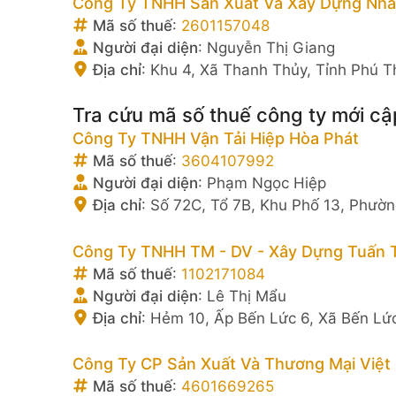
Công Ty TNHH Sản Xuất Và Xây Dựng Nhà
Mã số thuế
:
2601157048
Người đại diện
:
Nguyễn Thị Giang
Địa chỉ
:
Khu 4, Xã Thanh Thủy, Tỉnh Phú T
Tra cứu mã số thuế công ty mới cậ
Công Ty TNHH Vận Tải Hiệp Hòa Phát
Mã số thuế
:
3604107992
Người đại diện
:
Phạm Ngọc Hiệp
Địa chỉ
:
Số 72C, Tổ 7B, Khu Phố 13, Phườn
Công Ty TNHH TM - DV - Xây Dựng Tuấn 
Mã số thuế
:
1102171084
Người đại diện
:
Lê Thị Mẩu
Địa chỉ
:
Hẻm 10, Ấp Bến Lức 6, Xã Bến Lức
Công Ty CP Sản Xuất Và Thương Mại Việt
Mã số thuế
:
4601669265