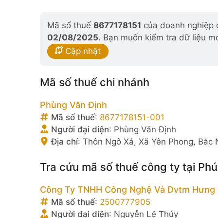
Mã số thuế
8677178151
của doanh nghiệp đ
02/08/2025
. Bạn muốn kiểm tra dữ liệu m
Cập nhật
Mã số thuế chi nhánh
Phùng Văn Định
Mã số thuế
:
8677178151-001
Người đại diện
:
Phùng Văn Định
Địa chỉ
:
Thôn Ngô Xá, Xã Yên Phong, Bắc 
Tra cứu mã số thuế công ty tại Ph
Công Ty TNHH Công Nghệ Và Dvtm Hưng 
Mã số thuế
:
2500777905
Người đại diện
:
Nguyễn Lệ Thúy