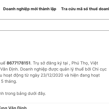
Doanh nghiệp mới thành lập
Tra cứu mã số thuế doan
goài NN
Đang hoạt động
h
Ngừng hoạt động và đã đóng
MST
ệm hữu hạn 1
NN
Ngừng hoạt động nhưng chưa
hoàn thành thủ tục đóng MST
ệm hữu hạn 2
thuế
8677178151
. Trụ sở đăng ký tại , Phú Thọ, Việt
 ngoài NN
Không hoạt động tại địa chỉ đã
đăng ký
 Văn Định. Doanh nghiệp được quản lý thuế bởi Chi cục
ệm hữu hạn
u hoạt động từ ngày 23/12/2020 và hiện đang hoạt
 5 tháng.
% vốn đầu tư
nh trong bảng dưới đây.
thể
ùng Văn Định