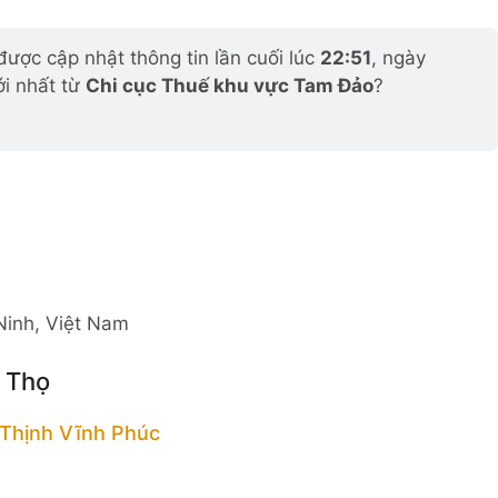
ược cập nhật thông tin lần cuối lúc
22:51
, ngày
ới nhất từ
Chi cục Thuế khu vực Tam Đảo
?
Ninh, Việt Nam
ú Thọ
Thịnh Vĩnh Phúc