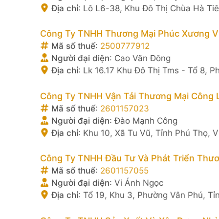
Địa chỉ
:
Lô L6-38, Khu Đô Thị Chùa Hà Tiê
Công Ty TNHH Thương Mại Phúc Xương V
Mã số thuế
:
2500777912
Người đại diện
:
Cao Văn Đông
Địa chỉ
:
Lk 16.17 Khu Đô Thị Tms - Tổ 8, 
Công Ty TNHH Vận Tải Thương Mại Công 
Mã số thuế
:
2601157023
Người đại diện
:
Đào Mạnh Công
Địa chỉ
:
Khu 10, Xã Tu Vũ, Tỉnh Phú Thọ, 
Công Ty TNHH Đầu Tư Và Phát Triển Thươ
Mã số thuế
:
2601157055
Người đại diện
:
Vi Ánh Ngọc
Địa chỉ
:
Tổ 19, Khu 3, Phường Vân Phú, Tỉ