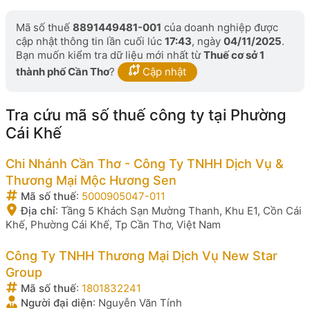
Mã số thuế
8891449481-001
của doanh nghiệp được
cập nhật thông tin lần cuối lúc
17:43
, ngày
04/11/2025
.
Bạn muốn kiểm tra dữ liệu mới nhất từ
Thuế cơ sở 1
thành phố Cần Thơ
?
Cập nhật
Tra cứu mã số thuế công ty tại Phường
Cái Khế
Chi Nhánh Cần Thơ - Công Ty TNHH Dịch Vụ &
Thương Mại Mộc Hương Sen
Mã số thuế
:
5000905047-011
Địa chỉ
:
Tầng 5 Khách Sạn Mường Thanh, Khu E1, Cồn Cái
Khế, Phường Cái Khế, Tp Cần Thơ, Việt Nam
Công Ty TNHH Thương Mại Dịch Vụ New Star
Group
Mã số thuế
:
1801832241
Người đại diện
:
Nguyễn Văn Tính