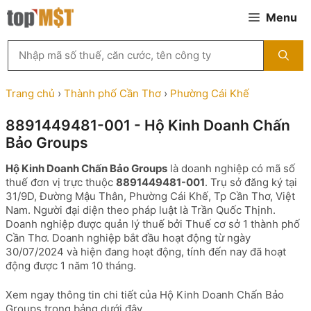
Chuyển
Menu
đến
nội
Tìm
dung
kiếm
MST
theo
Trang chủ
›
Thành phố Cần Thơ
›
Phường Cái Khế
tên
công
8891449481-001 - Hộ Kinh Doanh Chấn
ty,
Bảo Groups
người
đại
Hộ Kinh Doanh Chấn Bảo Groups
là doanh nghiệp có mã số
diện
thuế đơn vị trực thuộc
8891449481-001
. Trụ sở đăng ký tại
hoặc
31/9D, Đường Mậu Thân, Phường Cái Khế, Tp Cần Thơ, Việt
mã
Nam. Người đại diện theo pháp luật là Trần Quốc Thịnh.
số
Doanh nghiệp được quản lý thuế bởi Thuế cơ sở 1 thành phố
thuế
Cần Thơ. Doanh nghiệp bắt đầu hoạt động từ ngày
...
30/07/2024 và hiện đang hoạt động, tính đến nay đã hoạt
động được 1 năm 10 tháng.
Xem ngay thông tin chi tiết của Hộ Kinh Doanh Chấn Bảo
Groups trong bảng dưới đây.