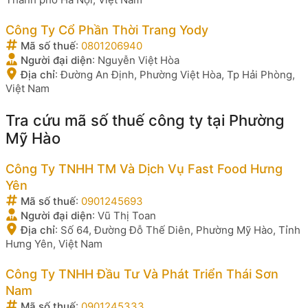
Công Ty Cổ Phần Thời Trang Yody
Mã số thuế
:
0801206940
Người đại diện
:
Nguyễn Việt Hòa
Địa chỉ
:
Đường An Định, Phường Việt Hòa, Tp Hải Phòng,
Việt Nam
Tra cứu mã số thuế công ty tại Phường
Mỹ Hào
Công Ty TNHH TM Và Dịch Vụ Fast Food Hưng
Yên
Mã số thuế
:
0901245693
Người đại diện
:
Vũ Thị Toan
Địa chỉ
:
Số 64, Đường Đỗ Thế Diên, Phường Mỹ Hào, Tỉnh
Hưng Yên, Việt Nam
Công Ty TNHH Đầu Tư Và Phát Triển Thái Sơn
Nam
Mã số thuế
:
0901245333