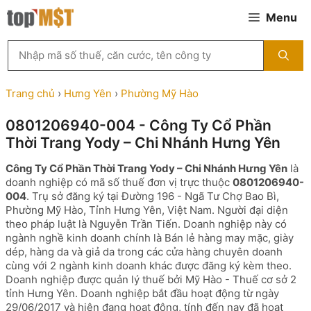
Chuyển
Menu
đến
nội
Tìm
dung
kiếm
MST
theo
Trang chủ
›
Hưng Yên
›
Phường Mỹ Hào
tên
công
0801206940-004 - Công Ty Cổ Phần
ty,
Thời Trang Yody – Chi Nhánh Hưng Yên
người
đại
Công Ty Cổ Phần Thời Trang Yody – Chi Nhánh Hưng Yên
là
diện
doanh nghiệp có mã số thuế đơn vị trực thuộc
0801206940-
hoặc
004
. Trụ sở đăng ký tại Đường 196 - Ngã Tư Chợ Bao Bì,
mã
Phường Mỹ Hào, Tỉnh Hưng Yên, Việt Nam. Người đại diện
số
theo pháp luật là Nguyễn Trần Tiến. Doanh nghiệp này có
thuế
ngành nghề kinh doanh chính là Bán lẻ hàng may mặc, giày
...
dép, hàng da và giả da trong các cửa hàng chuyên doanh
cùng với 2 ngành kinh doanh khác được đăng ký kèm theo.
Doanh nghiệp được quản lý thuế bởi Mỹ Hào - Thuế cơ sở 2
tỉnh Hưng Yên. Doanh nghiệp bắt đầu hoạt động từ ngày
29/06/2017 và hiện đang hoạt động, tính đến nay đã hoạt