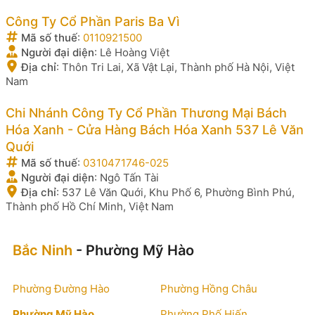
Công Ty Cổ Phần Paris Ba Vì
Mã số thuế
:
0110921500
Người đại diện
:
Lê Hoàng Việt
Địa chỉ
:
Thôn Tri Lai, Xã Vật Lại, Thành phố Hà Nội, Việt
Nam
Chi Nhánh Công Ty Cổ Phần Thương Mại Bách
Hóa Xanh - Cửa Hàng Bách Hóa Xanh 537 Lê Văn
Quới
Mã số thuế
:
0310471746-025
Người đại diện
:
Ngô Tấn Tài
Địa chỉ
:
537 Lê Văn Quới, Khu Phố 6, Phường Bình Phú,
Thành phố Hồ Chí Minh, Việt Nam
Bắc Ninh
- Phường Mỹ Hào
Phường Đường Hào
Phường Hồng Châu
Phường Mỹ Hào
Phường Phố Hiến