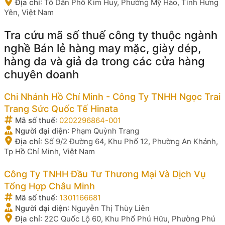
Địa chỉ
:
Tổ Dân Phố Kim Huy, Phường Mỹ Hào, Tỉnh Hưng
Yên, Việt Nam
Tra cứu mã số thuế công ty thuộc ngành
nghề Bán lẻ hàng may mặc, giày dép,
hàng da và giả da trong các cửa hàng
chuyên doanh
Chi Nhánh Hồ Chí Minh - Công Ty TNHH Ngọc Trai
Trang Sức Quốc Tế Hinata
Mã số thuế
:
0202296864-001
Người đại diện
:
Phạm Quỳnh Trang
Địa chỉ
:
Số 9/2 Đường 64, Khu Phố 12, Phường An Khánh,
Tp Hồ Chí Minh, Việt Nam
Công Ty TNHH Đầu Tư Thương Mại Và Dịch Vụ
Tổng Hợp Châu Minh
Mã số thuế
:
1301166681
Người đại diện
:
Nguyễn Thị Thùy Liên
Địa chỉ
:
22C Quốc Lộ 60, Khu Phố Phú Hữu, Phường Phú