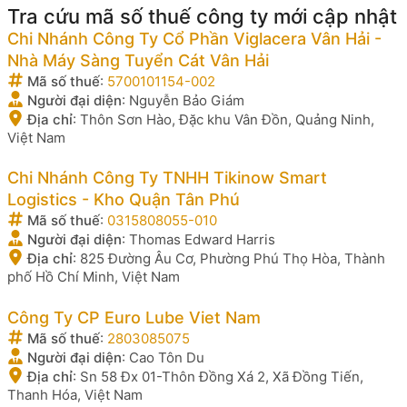
Tra cứu mã số thuế công ty mới cập nhật
Chi Nhánh Công Ty Cổ Phần Viglacera Vân Hải -
Nhà Máy Sàng Tuyển Cát Vân Hải
Mã số thuế
:
5700101154-002
Người đại diện
:
Nguyễn Bảo Giám
Địa chỉ
:
Thôn Sơn Hào, Đặc khu Vân Đồn, Quảng Ninh,
Việt Nam
Chi Nhánh Công Ty TNHH Tikinow Smart
Logistics - Kho Quận Tân Phú
Mã số thuế
:
0315808055-010
Người đại diện
:
Thomas Edward Harris
Địa chỉ
:
825 Đường Âu Cơ, Phường Phú Thọ Hòa, Thành
phố Hồ Chí Minh, Việt Nam
Công Ty CP Euro Lube Viet Nam
Mã số thuế
:
2803085075
Người đại diện
:
Cao Tôn Du
Địa chỉ
:
Sn 58 Đx 01-Thôn Đồng Xá 2, Xã Đồng Tiến,
Thanh Hóa, Việt Nam