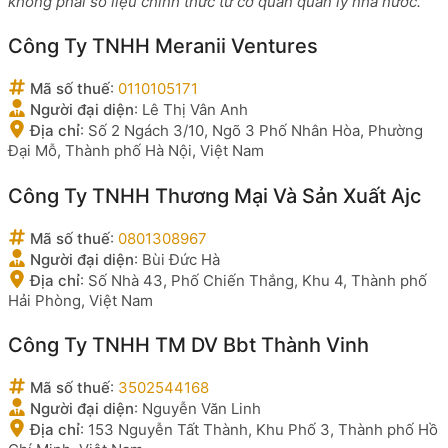
không phải số liệu chính thức từ cơ quan quản lý nhà nước.
Công Ty TNHH Meranii Ventures
Mã số thuế
:
0110105171
Người đại diện
:
Lê Thị Vân Anh
Địa chỉ
:
Số 2 Ngách 3/10, Ngõ 3 Phố Nhân Hòa, Phường
Đại Mỗ, Thành phố Hà Nội, Việt Nam
Công Ty TNHH Thương Mại Và Sản Xuất Ajc
Mã số thuế
:
0801308967
Người đại diện
:
Bùi Đức Hà
Địa chỉ
:
Số Nhà 43, Phố Chiến Thắng, Khu 4, Thành phố
Hải Phòng, Việt Nam
Công Ty TNHH TM DV Bbt Thành Vinh
Mã số thuế
:
3502544168
Người đại diện
:
Nguyễn Văn Linh
Địa chỉ
:
153 Nguyễn Tất Thành, Khu Phố 3, Thành phố Hồ