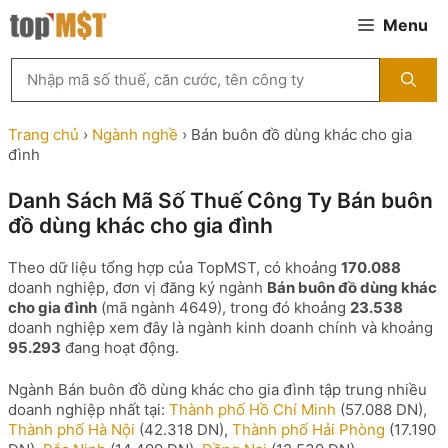
Chuyển
Menu
đến
nội
Tìm
dung
kiếm
MST
theo
Trang chủ
›
Ngành nghề
›
Bán buôn đồ dùng khác cho gia
tên
đình
công
ty,
Danh Sách Mã Số Thuế Công Ty Bán buôn
người
đồ dùng khác cho gia đình
đại
diện
hoặc
Theo dữ liệu tổng hợp của TopMST, có khoảng
170.088
mã
doanh nghiệp, đơn vị đăng ký ngành
Bán buôn đồ dùng khác
số
cho gia đình
(mã ngành 4649), trong đó khoảng
23.538
thuế
doanh nghiệp xem đây là ngành kinh doanh chính và khoảng
...
95.293
đang hoạt động.
Ngành Bán buôn đồ dùng khác cho gia đình tập trung nhiều
doanh nghiệp nhất tại:
Thành phố Hồ Chí Minh
(57.088 DN),
Thành phố Hà Nội
(42.318 DN),
Thành phố Hải Phòng
(17.190