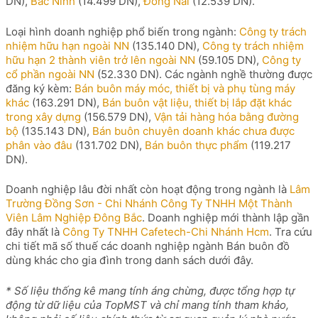
DN),
Bắc Ninh
(14.499 DN),
Đồng Nai
(12.539 DN).
Loại hình doanh nghiệp phổ biến trong ngành:
Công ty trách
nhiệm hữu hạn ngoài NN
(135.140 DN),
Công ty trách nhiệm
hữu hạn 2 thành viên trở lên ngoài NN
(59.105 DN),
Công ty
cổ phần ngoài NN
(52.330 DN). Các ngành nghề thường được
đăng ký kèm:
Bán buôn máy móc, thiết bị và phụ tùng máy
khác
(163.291 DN),
Bán buôn vật liệu, thiết bị lắp đặt khác
trong xây dựng
(156.579 DN),
Vận tải hàng hóa bằng đường
bộ
(135.143 DN),
Bán buôn chuyên doanh khác chưa được
phân vào đâu
(131.702 DN),
Bán buôn thực phẩm
(119.217
DN).
Doanh nghiệp lâu đời nhất còn hoạt động trong ngành là
Lâm
Trường Đồng Sơn - Chi Nhánh Công Ty TNHH Một Thành
Viên Lâm Nghiệp Đông Bắc
. Doanh nghiệp mới thành lập gần
đây nhất là
Công Ty TNHH Cafetech-Chi Nhánh Hcm
. Tra cứu
chi tiết mã số thuế các doanh nghiệp ngành Bán buôn đồ
dùng khác cho gia đình trong danh sách dưới đây.
* Số liệu thống kê mang tính áng chừng, được tổng hợp tự
động từ dữ liệu của TopMST và chỉ mang tính tham khảo,