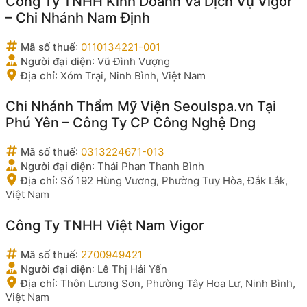
Công Ty TNHH Kinh Doanh Và Dịch Vụ Vigor
– Chi Nhánh Nam Định
Mã số thuế
:
0110134221-001
Người đại diện
:
Vũ Đình Vượng
Địa chỉ
:
Xóm Trại, Ninh Bình, Việt Nam
Chi Nhánh Thẩm Mỹ Viện Seoulspa.vn Tại
Phú Yên – Công Ty CP Công Nghệ Dng
Mã số thuế
:
0313224671-013
Người đại diện
:
Thái Phan Thanh Bình
Địa chỉ
:
Số 192 Hùng Vương, Phường Tuy Hòa, Đắk Lắk,
Việt Nam
Công Ty TNHH Việt Nam Vigor
Mã số thuế
:
2700949421
Người đại diện
:
Lê Thị Hải Yến
Địa chỉ
:
Thôn Lương Sơn, Phường Tây Hoa Lư, Ninh Bình,
Việt Nam