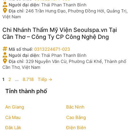
Người đại diện
:
Thái Phan Thanh Bình
Địa chỉ
:
246 Trần Hưng Đạo, Phường Đồng Hới, Quảng Trị,
Việt Nam
Chi Nhánh Thẩm Mỹ Viện Seoulspa.vn Tại
Cần Thơ – Công Ty CP Công Nghệ Dng
Mã số thuế
:
0313224671-023
Người đại diện
:
Thái Phan Thanh Bình
Địa chỉ
:
329 Nguyễn Văn Cừ, Phường Cái Khế, Thành phố
Cần Thơ, Việt Nam
Trang
Trang
Trang
1
2
…
8.718
Tiếp
→
Tỉnh thành phố
An Giang
Bắc Ninh
Cà Mau
Cao Bằng
Đắk Lắk
Điện Biên