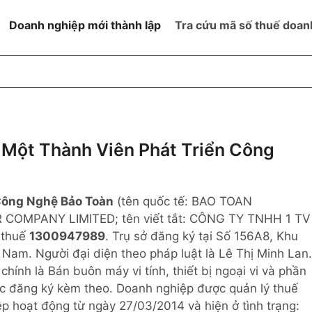
Doanh nghiệp mới thành lập
Tra cứu mã số thuế doan
goài NN
Đang hoạt động
h
Ngừng hoạt động và đã đóng
MST
ệm hữu hạn 1
NN
Ngừng hoạt động nhưng chưa
Một Thành Viên Phát Triển Công
hoàn thành thủ tục đóng MST
ệm hữu hạn 2
 ngoài NN
Không hoạt động tại địa chỉ đã
đăng ký
Công Nghệ Bảo Toàn
(tên quốc tế: BAO TOAN
ệm hữu hạn
MPANY LIMITED; tên viết tắt: CÔNG TY TNHH 1 TV
 thuế
1300947989
. Trụ sở đăng ký tại Số 156A8, Khu
% vốn đầu tư
Nam. Người đại diện theo pháp luật là Lê Thị Minh Lan.
ính là Bán buôn máy vi tính, thiết bị ngoại vi và phần
thể
c đăng ký kèm theo. Doanh nghiệp được quản lý thuế
p hoạt động từ ngày 27/03/2014 và hiện ở tình trạng: