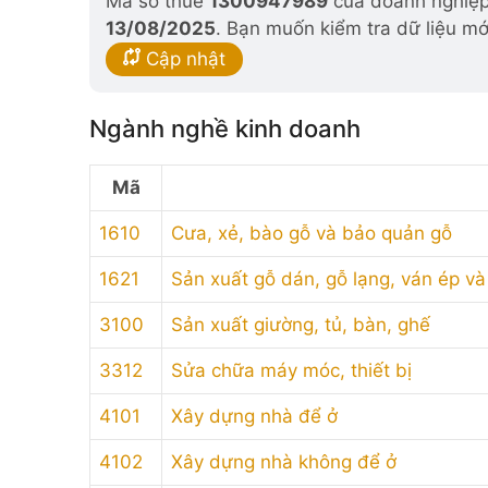
Mã số thuế
1300947989
của doanh nghiệp 
13/08/2025
. Bạn muốn kiểm tra dữ liệu mớ
Cập nhật
Ngành nghề kinh doanh
Mã
1610
Cưa, xẻ, bào gỗ và bảo quản gỗ
1621
Sản xuất gỗ dán, gỗ lạng, ván ép v
3100
Sản xuất giường, tủ, bàn, ghế
3312
Sửa chữa máy móc, thiết bị
4101
Xây dựng nhà để ở
4102
Xây dựng nhà không để ở