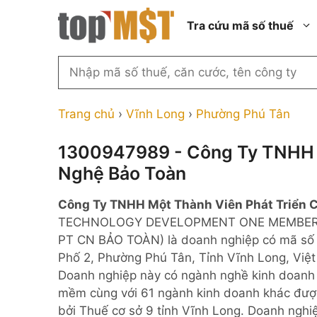
Chuyển
Tra cứu mã số thuế
đến
nội
dung
Tìm
kiếm
Thành phố Hồ Chí Minh
Công ty cổ phần n
MST
Thành phố Hà Nội
Công ty hợp doan
Trang chủ
›
Vĩnh Long
›
Phường Phú Tân
theo
tên
Đồng Nai
Công ty trách nhi
thành viên ngoài 
1300947989 - Công Ty TNHH 
công
Thành phố Đà Nẵng
Nghệ Bảo Toàn
ty,
Công ty trách nhi
thành viên trở lên
người
Thành phố Hải Phòng
Công Ty TNHH Một Thành Viên Phát Triển 
đại
Công ty trách nhi
Thanh Hóa
TECHNOLOGY DEVELOPMENT ONE MEMBER CO
diện
ngoài NN
PT CN BẢO TOÀN) là doanh nghiệp có mã số
Bắc Ninh
hoặc
Doanh nghiệp 100
Phố 2, Phường Phú Tân, Tỉnh Vĩnh Long, Việt 
mã
nước ngoài
Nghệ An
Doanh nghiệp này có ngành nghề kinh doanh ch
số
Hộ kinh doanh cá 
mềm cùng với 61 ngành kinh doanh khác đượ
thuế
bởi Thuế cơ sở 9 tỉnh Vĩnh Long. Doanh nghiệ
...
Nhà nước