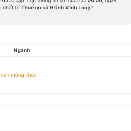
được cập nhật thông tin lần cuối lúc
06:56
, ngày
i nhất từ
Thuế cơ sở 9 tỉnh Vĩnh Long
?
Ngành
à ván mỏng khác