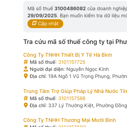
Mã số thuế
3100486082
của doanh nghiệp 
29/09/2025
. Bạn muốn kiểm tra dữ liệu m
Cập nhật
Tra cứu mã số thuế công ty tại Ph
Công Ty TNHH Thiết Bị Y Tế Hà Bình
Mã số thuế
:
3101157725
Người đại diện
:
Nguyễn Ngọc Kính
Địa chỉ
:
19A Ngõ 1 Vũ Trọng Phụng, Phường
Trung Tâm Trợ Giúp Pháp Lý Nhà Nước Tỉn
Mã số thuế
:
3101157588
Địa chỉ
:
337 Lý Thường Kiệt, Phường Đồng 
Công Ty TNHH Thương Mại Mười Bình