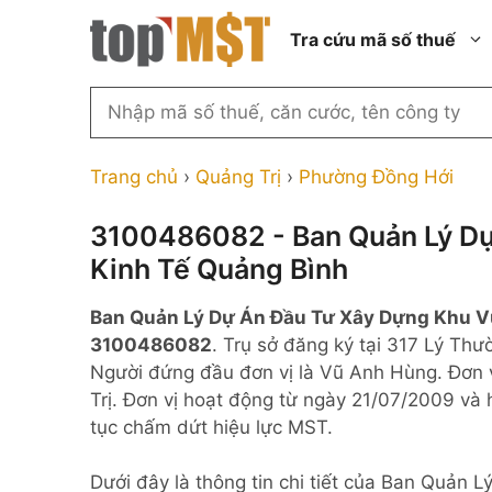
Chuyển
Tra cứu mã số thuế
đến
nội
dung
Tìm
kiếm
Thành phố Hồ Chí Minh
Công ty cổ phần n
MST
Thành phố Hà Nội
Công ty hợp doan
Trang chủ
›
Quảng Trị
›
Phường Đồng Hới
theo
tên
Đồng Nai
Công ty trách nhi
thành viên ngoài 
3100486082 - Ban Quản Lý Dự
công
Thành phố Đà Nẵng
Kinh Tế Quảng Bình
ty,
Công ty trách nhi
thành viên trở lên
người
Thành phố Hải Phòng
Ban Quản Lý Dự Án Đầu Tư Xây Dựng Khu V
đại
Công ty trách nhi
Thanh Hóa
3100486082
. Trụ sở đăng ký tại 317 Lý Th
diện
ngoài NN
Người đứng đầu đơn vị là Vũ Anh Hùng. Đơn v
Bắc Ninh
hoặc
Doanh nghiệp 100
Trị. Đơn vị hoạt động từ ngày 21/07/2009 và
mã
nước ngoài
Nghệ An
tục chấm dứt hiệu lực MST.
số
Hộ kinh doanh cá 
thuế
Dưới đây là thông tin chi tiết của Ban Quả
...
Nhà nước