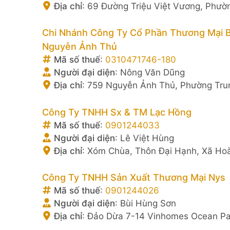
Địa chỉ
:
69 Đường Triệu Việt Vương, Phườ
Chi Nhánh Công Ty Cổ Phần Thương Mại 
Nguyễn Ảnh Thủ
Mã số thuế
:
0310471746-180
Người đại diện
:
Nông Văn Dũng
Địa chỉ
:
759 Nguyễn Ảnh Thủ, Phường Trun
Công Ty TNHH Sx & TM Lạc Hồng
Mã số thuế
:
0901244033
Người đại diện
:
Lê Việt Hùng
Địa chỉ
:
Xóm Chùa, Thôn Đại Hạnh, Xã Hoà
Công Ty TNHH Sản Xuất Thương Mại Nys
Mã số thuế
:
0901244026
Người đại diện
:
Bùi Hùng Sơn
Địa chỉ
:
Đảo Dừa 7-14 Vinhomes Ocean Par