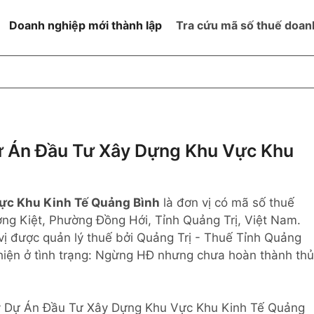
Doanh nghiệp mới thành lập
Tra cứu mã số thuế doan
goài NN
Đang hoạt động
h
Ngừng hoạt động và đã đóng
MST
ệm hữu hạn 1
NN
Ngừng hoạt động nhưng chưa
 Án Đầu Tư Xây Dựng Khu Vực Khu
hoàn thành thủ tục đóng MST
ệm hữu hạn 2
 ngoài NN
Không hoạt động tại địa chỉ đã
đăng ký
ực Khu Kinh Tế Quảng Bình
là đơn vị có mã số thuế
ệm hữu hạn
ường Kiệt, Phường Đồng Hới, Tỉnh Quảng Trị, Việt Nam.
ị được quản lý thuế bởi Quảng Trị - Thuế Tỉnh Quảng
% vốn đầu tư
 hiện ở tình trạng: Ngừng HĐ nhưng chưa hoàn thành thủ
thể
n Lý Dự Án Đầu Tư Xây Dựng Khu Vực Khu Kinh Tế Quảng