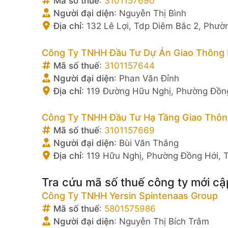
Mã số thuế
:
3101157690
Người đại diện
:
Nguyễn Thị Bình
Địa chỉ
:
132 Lê Lợi, Tdp Diêm Bắc 2, Phườ
Công Ty TNHH Đầu Tư Dự Án Giao Thông 
Mã số thuế
:
3101157644
Người đại diện
:
Phan Văn Đỉnh
Địa chỉ
:
119 Đường Hữu Nghị, Phường Đồng
Công Ty TNHH Đầu Tư Hạ Tầng Giao Thôn
Mã số thuế
:
3101157669
Người đại diện
:
Bùi Văn Thắng
Địa chỉ
:
119 Hữu Nghị, Phường Đồng Hới, T
Tra cứu mã số thuế công ty mới cậ
Công Ty TNHH Yersin Spintenaas Group
Mã số thuế
:
5801575986
Người đại diện
:
Nguyễn Thị Bích Trâm