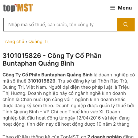
Chuyển
Menu
đến
nội
Tìm
dung
kiếm
MST
theo
Trang chủ
›
Quảng Trị
tên
công
3101015826 - Công Ty Cổ Phần
ty,
Buntaphan Quảng Bình
người
đại
Công Ty Cổ Phần Buntaphan Quảng Bình
là doanh nghiệp có
diện
mã số thuế
3101015826
. Trụ sở đăng ký tại Thôn Rào Trù,
hoặc
Quảng Trị, Việt Nam. Người đại diện theo pháp luật là Triệu
mã
Thị Hương. Doanh nghiệp này có ngành nghề kinh doanh
số
chính là Chăn nuôi lợn cùng với 1 ngành kinh doanh khác
thuế
được đăng ký kèm theo. Doanh nghiệp được quản lý thuế bởi
...
Tỉnh Quảng Bình - VP Chi cục Thuế khu vực XI. Doanh
nghiệp bắt đầu hoạt động từ ngày 12/04/2016 và hiện đang
hoạt động, tính đến nay đã hoạt động được 10 năm 2 tháng.
Theo dữ liệu thống kê của TopMST, có
7 doanh nghiệp
đăng