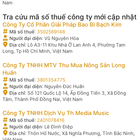
Nam
Tra cứu mã số thuế công ty mới cập nhật
Công Ty Cổ Phần Giải Pháp Bao Bì Bạch Kim
Mã số thuế
:
3502569148
Người đại diện
:
Vũ Nguyên Hòa
Địa chỉ
:
Lô A3-11 Khu Nhà Ở Lan Anh 4, Phường Tam
Long, Tp Hồ Chí Minh, Việt Nam
Công Ty TNHH MTV Thu Mua Nông Sản Long
Huấn
Mã số thuế
:
3801354775
Người đại diện
:
Nguyễn Đức Huấn
Địa chỉ
:
Số 121 Quốc Lộ 14, Ấp Đồng Tiến 3, Xã Đồng
Tâm, Thành Phố Đồng Nai, Việt Nam
Công Ty TNHH Dịch Vụ Th Media Music
Mã số thuế
:
2401078416
Người đại diện
:
Lê Đình Điệp
Địa chỉ
:
Thôn Hố Nước, Xã Nghĩa Phương, Tỉnh Bắc Ninh,
Việt Nam