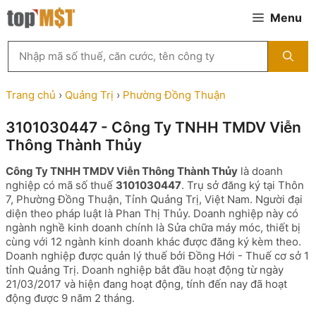
Chuyển
Menu
đến
nội
Tìm
dung
kiếm
MST
theo
Trang chủ
›
Quảng Trị
›
Phường Đồng Thuận
tên
công
3101030447 - Công Ty TNHH TMDV Viễn
ty,
Thông Thành Thủy
người
đại
Công Ty TNHH TMDV Viễn Thông Thành Thủy
là doanh
diện
nghiệp có mã số thuế
3101030447
. Trụ sở đăng ký tại Thôn
hoặc
7, Phường Đồng Thuận, Tỉnh Quảng Trị, Việt Nam. Người đại
mã
diện theo pháp luật là Phan Thị Thủy. Doanh nghiệp này có
số
ngành nghề kinh doanh chính là Sửa chữa máy móc, thiết bị
thuế
cùng với 12 ngành kinh doanh khác được đăng ký kèm theo.
...
Doanh nghiệp được quản lý thuế bởi Đồng Hới - Thuế cơ sở 1
tỉnh Quảng Trị. Doanh nghiệp bắt đầu hoạt động từ ngày
21/03/2017 và hiện đang hoạt động, tính đến nay đã hoạt
động được 9 năm 2 tháng.