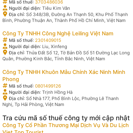
Mã số thuế
:
3703486036
Người đại diện
:
Tiêu Kim Vân
Địa chỉ
:
Số 348/3B, Đường An Thạnh 50, Khu Phố Thạnh
Bình, Phường Thuận An, Thành Phố Hồ Chí Minh, Việt Nam
Công Ty TNHH Công Nghệ Leiling Việt Nam
Mã số thuế
:
2301409015
Người đại diện
:
Liu, Xinfeng
Địa chỉ
:
Thửa Đất Số 12, Tờ Bản Đồ Số 51 Đường Lạc Long
Quân, Phường Kinh Bắc, Tỉnh Bắc Ninh, Việt Nam
Công Ty TNHH Khuôn Mẫu Chính Xác Ninh Minh
Phong
Mã số thuế
:
0801499126
Người đại diện
:
Trịnh Hồng Hà
Địa chỉ
:
Số Nhà 177, Phố Bình Lộc, Phường Lê Thanh
Nghị, Tp Hải Phòng, Việt Nam
Tra cứu mã số thuế công ty mới cập nhật
Công Ty Cổ Phần Thương Mại Dịch Vụ Và Du Lịch
Viet Top Tourist