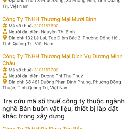
Địa chỉ
:
Thôn 3 Phúc Đồng, Xã Phong Nha, Tỉnh Quảng
Trị, Việt Nam
Công Ty TNHH Thương Mại Mười Bình
Mã số thuế
:
3101157690
Người đại diện
:
Nguyễn Thị Bình
Địa chỉ
:
132 Lê Lợi, Tdp Diêm Bắc 2, Phường Đồng Hới,
Tỉnh Quảng Trị, Việt Nam
Công Ty TNHH Thương Mại Dịch Vụ Dương Minh
Châu
Mã số thuế
:
3101157700
Người đại diện
:
Dương Thị Thu Thuỷ
Địa chỉ
:
Số 481 Đường Phan Đình Phùng, Phường Đồng
Thuận, Tỉnh Quảng Trị, Việt Nam
Tra cứu mã số thuế công ty thuộc ngành
nghề Bán buôn vật liệu, thiết bị lắp đặt
khác trong xây dựng
Công Ty TNHH Đá Slate Tây Bắc