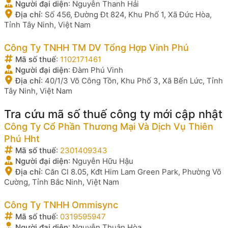
Người đại diện
:
Nguyễn Thanh Hải
Địa chỉ
:
Số 456, Đường Đt 824, Khu Phố 1, Xã Đức Hòa,
Tỉnh Tây Ninh, Việt Nam
Công Ty TNHH TM DV Tổng Hợp Vinh Phú
Mã số thuế
:
1102171461
Người đại diện
:
Đàm Phú Vinh
Địa chỉ
:
40/1/3 Võ Công Tồn, Khu Phố 3, Xã Bến Lức, Tỉnh
Tây Ninh, Việt Nam
Tra cứu mã số thuế công ty mới cập nhật
Công Ty Cổ Phần Thương Mại Và Dịch Vụ Thiên
Phú Hht
Mã số thuế
:
2301409343
Người đại diện
:
Nguyễn Hữu Hậu
Địa chỉ
:
Căn Cl 8.05, Kđt Him Lam Green Park, Phường Võ
Cường, Tỉnh Bắc Ninh, Việt Nam
Công Ty TNHH Ommisync
Mã số thuế
:
0319595947
Người đại diện
:
Nguyễn Thuận Hòa