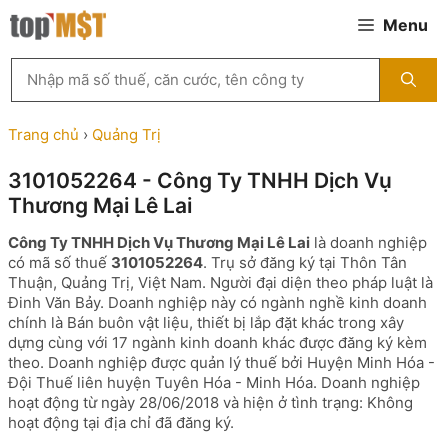
Chuyển
Menu
đến
nội
Tìm
dung
kiếm
MST
theo
Trang chủ
›
Quảng Trị
tên
công
3101052264 - Công Ty TNHH Dịch Vụ
ty,
Thương Mại Lê Lai
người
đại
Công Ty TNHH Dịch Vụ Thương Mại Lê Lai
là doanh nghiệp
diện
có mã số thuế
3101052264
. Trụ sở đăng ký tại Thôn Tân
hoặc
Thuận, Quảng Trị, Việt Nam. Người đại diện theo pháp luật là
mã
Đinh Văn Bảy. Doanh nghiệp này có ngành nghề kinh doanh
số
chính là Bán buôn vật liệu, thiết bị lắp đặt khác trong xây
thuế
dựng cùng với 17 ngành kinh doanh khác được đăng ký kèm
...
theo. Doanh nghiệp được quản lý thuế bởi Huyện Minh Hóa -
Đội Thuế liên huyện Tuyên Hóa - Minh Hóa. Doanh nghiệp
hoạt động từ ngày 28/06/2018 và hiện ở tình trạng: Không
hoạt động tại địa chỉ đã đăng ký.