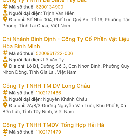
Mã số thuế
:
6200134900
Người đại diện
:
Trịnh Văn Hiên
Địa chỉ
:
Số Nhà 004, Phố Lưu Quý An, Tổ 19, Phường Tân
Phong, Tỉnh Lai Châu, Việt Nam
Chi Nhánh Bình Định - Công Ty Cổ Phần Vật Liệu
Hòa Bình Minh
Mã số thuế
:
5200961722-006
Người đại diện
:
Lê Văn Ty
Địa chỉ
:
Lô B1, Đường Số 3, Ccn Nhơn Bình, Phường Quy
Nhơn Đông, Tỉnh Gia Lai, Việt Nam
Công Ty TNHH TM DV Long Châu
Mã số thuế
:
1102171486
Người đại diện
:
Nguyễn Khánh Châu
Địa chỉ
:
7A/8/3 Đường Nguyễn Văn Tuôi, Khu Phố 6, Xã
Bến Lức, Tỉnh Tây Ninh, Việt Nam
Công Ty TNHH TMDV Tổng Hợp Hải Hà
Mã số thuế
:
1102171479