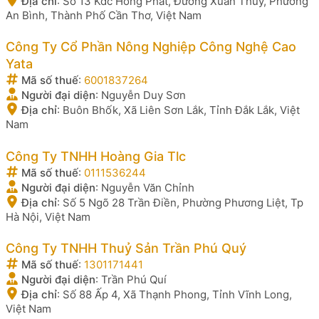
Địa chỉ
:
Số 13 Kdc Hồng Phát, Đường Xuân Thuỷ, Phường
An Bình, Thành Phố Cần Thơ, Việt Nam
Công Ty Cổ Phần Nông Nghiệp Công Nghệ Cao
Yata
Mã số thuế
:
6001837264
Người đại diện
:
Nguyễn Duy Sơn
Địa chỉ
:
Buôn Bhốk, Xã Liên Sơn Lắk, Tỉnh Đắk Lắk, Việt
Nam
Công Ty TNHH Hoàng Gia Tlc
Mã số thuế
:
0111536244
Người đại diện
:
Nguyễn Văn Chỉnh
Địa chỉ
:
Số 5 Ngõ 28 Trần Điền, Phường Phương Liệt, Tp
Hà Nội, Việt Nam
Công Ty TNHH Thuỷ Sản Trần Phú Quý
Mã số thuế
:
1301171441
Người đại diện
:
Trần Phú Quí
Địa chỉ
:
Số 88 Ấp 4, Xã Thạnh Phong, Tỉnh Vĩnh Long,
Việt Nam