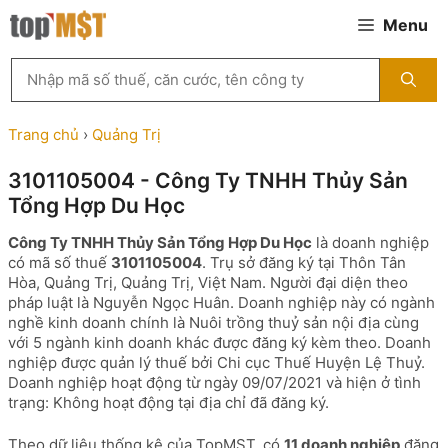
Chuyển
Menu
đến
nội
Tìm
dung
kiếm
MST
theo
Trang chủ
›
Quảng Trị
tên
công
3101105004 - Công Ty TNHH Thủy Sản
ty,
Tổng Hợp Du Học
người
đại
Công Ty TNHH Thủy Sản Tổng Hợp Du Học
là doanh nghiệp
diện
có mã số thuế
3101105004
. Trụ sở đăng ký tại Thôn Tân
hoặc
Hòa, Quảng Trị, Quảng Trị, Việt Nam. Người đại diện theo
mã
pháp luật là Nguyễn Ngọc Huân. Doanh nghiệp này có ngành
số
nghề kinh doanh chính là Nuôi trồng thuỷ sản nội địa cùng
thuế
với 5 ngành kinh doanh khác được đăng ký kèm theo. Doanh
...
nghiệp được quản lý thuế bởi Chi cục Thuế Huyện Lệ Thuỷ.
Doanh nghiệp hoạt động từ ngày 09/07/2021 và hiện ở tình
trạng: Không hoạt động tại địa chỉ đã đăng ký.
Theo dữ liệu thống kê của TopMST, có
11 doanh nghiệp
đăng