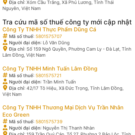
Địa chỉ
:
Xóm Cầu Trắng, Xã Phú Lương, Tỉnh Thái
Nguyên, Việt Nam
Tra cứu mã số thuế công ty mới cập nhật
Công Ty TNHH Thực Phẩm Dũng Cá
Mã số thuế
:
5801575707
Người đại diện
:
Lỗ Văn Dũng
Địa chỉ
:
Số 159 Ngô Quyền, Phường Cam Ly - Đà Lạt, Tỉnh
Lâm Đồng, Việt Nam
Công Ty TNHH Minh Tuấn Lâm Đồng
Mã số thuế
:
5801575721
Người đại diện
:
Trần Minh Tuấn
Địa chỉ
:
42/17 Tô Hiệu, Xã Đức Trọng, Tỉnh Lâm Đồng,
Việt Nam
Công Ty TNHH Thương Mại Dịch Vụ Trần Nhân
Eco Green
Mã số thuế
:
5801575739
Người đại diện
:
Nguyễn Thị Thanh Nhàn
Địa chỉ
:
159 Trần Quý Cáp, Tổ 27, Phường 2 Bảo Lộc, Tỉnh