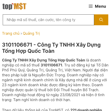
Chuyển
Menu
đến
nội
Tìm
dung
kiếm
MST
theo
Trang chủ
›
Quảng Trị
tên
công
3101106671 - Công Ty TNHH Xây Dựng
ty,
Tổng Hợp Quốc Toàn
người
đại
Công Ty TNHH Xây Dựng Tổng Hợp Quốc Toàn
là doanh
diện
nghiệp có mã số thuế
3101106671
. Trụ sở đăng ký tại Tổ Dân
hoặc
Phố Phú Quý, Quảng Trị, Quảng Trị, Việt Nam. Người đại diện
mã
theo pháp luật là Nguyễn Đức Trọng. Doanh nghiệp này có
số
ngành nghề kinh doanh chính là Xây dựng nhà để ở cùng với
thuế
23 ngành kinh doanh khác được đăng ký kèm theo. Doanh
...
nghiệp được quản lý thuế bởi Đội Thuế huyện Bố Trạch.
Doanh nghiệp hoạt động từ ngày 23/08/2021 và hiện ở tình
trạng: Tạm nghỉ kinh doanh có thời hạn.
Theo dữ liệu thống kê của TopMST, có
221 doanh nghiệp