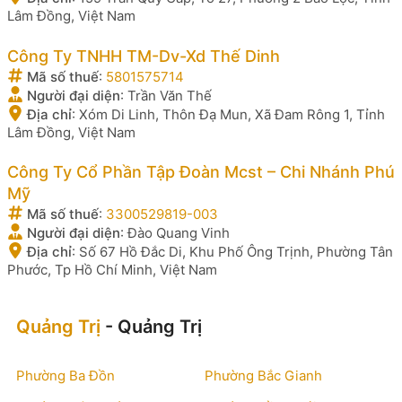
Lâm Đồng, Việt Nam
Công Ty TNHH TM-Dv-Xd Thế Dinh
Mã số thuế
:
5801575714
Người đại diện
:
Trần Văn Thế
Địa chỉ
:
Xóm Di Linh, Thôn Đạ Mun, Xã Đam Rông 1, Tỉnh
Lâm Đồng, Việt Nam
Công Ty Cổ Phần Tập Đoàn Mcst – Chi Nhánh Phú
Mỹ
Mã số thuế
:
3300529819-003
Người đại diện
:
Đào Quang Vinh
Địa chỉ
:
Số 67 Hồ Đắc Di, Khu Phố Ông Trịnh, Phường Tân
Phước, Tp Hồ Chí Minh, Việt Nam
Quảng Trị
- Quảng Trị
Phường Ba Đồn
Phường Bắc Gianh