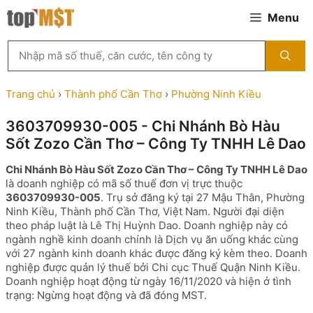
Chuyển
Menu
đến
nội
Tìm
dung
kiếm
MST
theo
Trang chủ
›
Thành phố Cần Thơ
›
Phường Ninh Kiều
tên
công
3603709930-005 - Chi Nhánh Bò Hàu
ty,
Sốt Zozo Cần Thơ – Công Ty TNHH Lê Dao
người
đại
Chi Nhánh Bò Hàu Sốt Zozo Cần Thơ – Công Ty TNHH Lê Dao
diện
là doanh nghiệp có mã số thuế đơn vị trực thuộc
hoặc
3603709930-005
. Trụ sở đăng ký tại 27 Mậu Thân, Phường
mã
Ninh Kiều, Thành phố Cần Thơ, Việt Nam. Người đại diện
số
theo pháp luật là Lê Thị Huỳnh Dao. Doanh nghiệp này có
thuế
ngành nghề kinh doanh chính là Dịch vụ ăn uống khác cùng
...
với 27 ngành kinh doanh khác được đăng ký kèm theo. Doanh
nghiệp được quản lý thuế bởi Chi cục Thuế Quận Ninh Kiều.
Doanh nghiệp hoạt động từ ngày 16/11/2020 và hiện ở tình
trạng: Ngừng hoạt động và đã đóng MST.