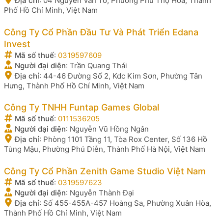
Địa chỉ
:
04 Nguyễn Văn Tố, Phường Phú Thọ Hòa, Thành
Phố Hồ Chí Minh, Việt Nam
Công Ty Cổ Phần Đầu Tư Và Phát Triển Edana
Invest
Mã số thuế
:
0319597609
Người đại diện
:
Trần Quang Thái
Địa chỉ
:
44-46 Đường Số 2, Kdc Kim Sơn, Phường Tân
Hưng, Thành Phố Hồ Chí Minh, Việt Nam
Công Ty TNHH Funtap Games Global
Mã số thuế
:
0111536205
Người đại diện
:
Nguyễn Vũ Hồng Ngân
Địa chỉ
:
Phòng 1101 Tầng 11, Tòa Rox Center, Số 136 Hồ
Tùng Mậu, Phường Phú Diễn, Thành Phố Hà Nội, Việt Nam
Công Ty Cổ Phần Zenith Game Studio Việt Nam
Mã số thuế
:
0319597623
Người đại diện
:
Nguyễn Thành Đại
Địa chỉ
:
Số 455-455A-457 Hoàng Sa, Phường Xuân Hòa,
Thành Phố Hồ Chí Minh, Việt Nam