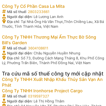
Công Ty Cổ Phần Casa La Mita
Mã số thuế
:
2803233661
Người đại diện
:
Lê Lương Lan Anh
Địa chỉ
:
Tại Nhà Ông Hà Văn Thực,Thôn Chiềng Lau, Xã Bá
Thước, Tỉnh Thanh Hóa, Việt Nam
Công Ty TNHH Thương Mại Ẩm Thực Bờ Sông
Bill's Garden
Mã số thuế
:
3604108611
Người đại diện
:
Châu Nguyễn Huyền Nhung
Địa chỉ
:
Số 73, Đường Cách Mạng Tháng 8, Khu Phố Công
Lý, Phường Trấn Biên, Thành Phố Đồng Nai, Việt Nam
Tra cứu mã số thuế công ty mới cập nhật
Công Ty TNHH Xuất Nhập Khẩu Thủy Sản Vạn An
Phát
Công Ty TNHH Ironhorse Project Cargo
Mã số thuế
:
0319597327
Người đại diện
:
Lê Thị Hồng Thắm