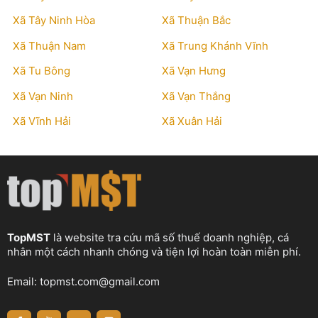
Xã Tây Ninh Hòa
Xã Thuận Bắc
Xã Thuận Nam
Xã Trung Khánh Vĩnh
Xã Tu Bông
Xã Vạn Hưng
Xã Vạn Ninh
Xã Vạn Thắng
Xã Vĩnh Hải
Xã Xuân Hải
TopMST
là website tra cứu mã số thuế doanh nghiệp, cá
nhân một cách nhanh chóng và tiện lợi hoàn toàn miễn phí.
Email:
topmst.com@gmail.com