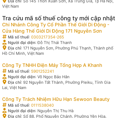
Địa chỉ
:
Số 145 Thôn Xuân Sơn, Xã Trung Giã, Tp Hà Nội,
Việt Nam
Tra cứu mã số thuế công ty mới cập nhật
Chi Nhánh Công Ty Cổ Phần Thế Giới Di Động -
Cửa Hàng Thế Giới Di Động 171 Nguyễn Sơn
Mã số thuế
:
0303217354-265
Người đại diện
:
Đỗ Thị Thái Thanh
Địa chỉ
:
171 Nguyễn Sơn, Phường Phú Thạnh, Thành phố
Hồ Chí Minh, Việt Nam
Công Ty TNHH Điện Máy Tổng Hợp A Khanh
Mã số thuế
:
5901252241
Người đại diện
:
Võ Ngọc Bảo Hân
Địa chỉ
:
92 Nguyễn Tất Thành, Phường Pleiku, Tỉnh Gia
Lai, Việt Nam
Công Ty Trách Nhiệm Hữu Hạn Sewoon Beauty
Mã số thuế
:
0111538040
Người đại diện
:
Nguyễn Thị Thu Hà
Địa chỉ
:
Số 88, Phố Nguyễn Chánh, Phường Yên Hòa,