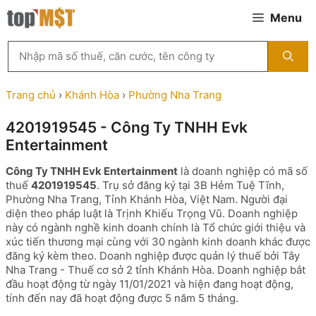
Chuyển
Menu
đến
nội
Tìm
dung
kiếm
MST
theo
Trang chủ
›
Khánh Hòa
›
Phường Nha Trang
tên
công
4201919545 - Công Ty TNHH Evk
ty,
Entertainment
người
đại
Công Ty TNHH Evk Entertainment
là doanh nghiệp có mã số
diện
thuế
4201919545
. Trụ sở đăng ký tại 3B Hẻm Tuệ Tĩnh,
hoặc
Phường Nha Trang, Tỉnh Khánh Hòa, Việt Nam. Người đại
mã
diện theo pháp luật là Trịnh Khiếu Trọng Vũ. Doanh nghiệp
số
này có ngành nghề kinh doanh chính là Tổ chức giới thiệu và
thuế
xúc tiến thương mại cùng với 30 ngành kinh doanh khác được
...
đăng ký kèm theo. Doanh nghiệp được quản lý thuế bởi Tây
Nha Trang - Thuế cơ sở 2 tỉnh Khánh Hòa. Doanh nghiệp bắt
đầu hoạt động từ ngày 11/01/2021 và hiện đang hoạt động,
tính đến nay đã hoạt động được 5 năm 5 tháng.