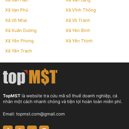
Xã Vạn Phú
Xã Vĩnh Thông
Xã Võ Nhai
Xã Vô Tranh
Xã Xuân Dương
Xã Yên Bình
Xã Yên Phong
Xã Yên Thịnh
Xã Yên Trạch
TopMST
là website tra cứu mã số thuế doanh nghiệp, cá
nhân một cách nhanh chóng và tiện lợi hoàn toàn miễn phí.
Email:
topmst.com@gmail.com