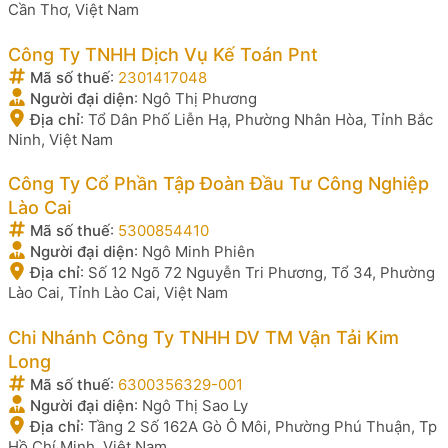
Cần Thơ, Việt Nam
Công Ty TNHH Dịch Vụ Kế Toán Pnt
Mã số thuế
:
2301417048
Người đại diện
:
Ngô Thị Phương
Địa chỉ
:
Tổ Dân Phố Liễn Hạ, Phường Nhân Hòa, Tỉnh Bắc
Ninh, Việt Nam
Công Ty Cổ Phần Tập Đoàn Đầu Tư Công Nghiệp
Lào Cai
Mã số thuế
:
5300854410
Người đại diện
:
Ngô Minh Phiên
Địa chỉ
:
Số 12 Ngõ 72 Nguyễn Tri Phương, Tổ 34, Phường
Lào Cai, Tỉnh Lào Cai, Việt Nam
Chi Nhánh Công Ty TNHH DV TM Vận Tải Kim
Long
Mã số thuế
:
6300356329-001
Người đại diện
:
Ngô Thị Sao Ly
Địa chỉ
:
Tầng 2 Số 162A Gò Ô Môi, Phường Phú Thuận, Tp
Hồ Chí Minh, Việt Nam