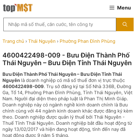
Chuyển
Menu
đến
nội
Tìm
dung
kiếm
MST
theo
Trang chủ
›
Thái Nguyên
›
Phường Phan Đình Phùng
tên
công
4600422498-009 - Bưu Điện Thành Phố
ty,
Thái Nguyên – Bưu Điện Tỉnh Thái Nguyên
người
đại
Bưu Điện Thành Phố Thái Nguyên – Bưu Điện Tỉnh Thái
diện
Nguyên
là doanh nghiệp có mã số thuế đơn vị trực thuộc
hoặc
4600422498-009
. Trụ sở đăng ký tại Số Nhà 336B, Đường
mã
Ga, Tổ 14, Phường Phan Đình Phùng, Tỉnh Thái Nguyên, Việt
số
Nam. Người đại diện theo pháp luật là Phan Thị Minh Giáp.
thuế
Doanh nghiệp này có ngành nghề kinh doanh chính là Bưu
...
chính cùng với 44 ngành kinh doanh khác được đăng ký kèm
theo. Doanh nghiệp được quản lý thuế bởi Thái Nguyên -
Thuế Tỉnh Thái Nguyên. Doanh nghiệp bắt đầu hoạt động từ
ngày 13/02/2017 và hiện đang hoạt động, tính đến nay đã
hoạt động được 9 năm 5 tháng.