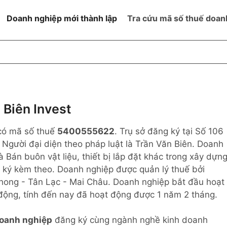
Doanh nghiệp mới thành lập
Tra cứu mã số thuế doan
goài NN
Đang hoạt động
h
Ngừng hoạt động và đã đóng
MST
ệm hữu hạn 1
NN
Ngừng hoạt động nhưng chưa
Biên Invest
hoàn thành thủ tục đóng MST
ệm hữu hạn 2
có mã số thuế
5400555622
. Trụ sở đăng ký tại Số 106
 ngoài NN
Không hoạt động tại địa chỉ đã
đăng ký
 Người đại diện theo pháp luật là Trần Văn Biên. Doanh
ệm hữu hạn
 Bán buôn vật liệu, thiết bị lắp đặt khác trong xây dựn
 ký kèm theo. Doanh nghiệp được quản lý thuế bởi
% vốn đầu tư
hong - Tân Lạc - Mai Châu. Doanh nghiệp bắt đầu hoạt
động, tính đến nay đã hoạt động được 1 năm 2 tháng.
thể
oanh nghiệp
đăng ký cùng ngành nghề kinh doanh