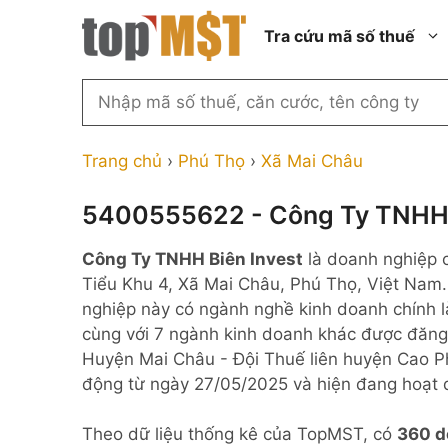
Chuyển
Tra cứu mã số thuế
đến
nội
dung
Tìm
kiếm
Thành phố Hồ Chí Minh
Công ty cổ phần n
MST
Thành phố Hà Nội
Công ty hợp doan
Trang chủ
›
Phú Thọ
›
Xã Mai Châu
theo
tên
Đồng Nai
Công ty trách nhi
thành viên ngoài 
5400555622 - Công Ty TNHH 
công
Thành phố Đà Nẵng
ty,
Công ty trách nhi
Công Ty TNHH Biên Invest
là doanh nghiệp 
thành viên trở lên
người
Thành phố Hải Phòng
Tiểu Khu 4, Xã Mai Châu, Phú Thọ, Việt Nam.
đại
Công ty trách nhi
Thanh Hóa
nghiệp này có ngành nghề kinh doanh chính là
diện
ngoài NN
cùng với 7 ngành kinh doanh khác được đăng
Bắc Ninh
hoặc
Doanh nghiệp 100
Huyện Mai Châu - Đội Thuế liên huyện Cao P
mã
nước ngoài
Nghệ An
động từ ngày 27/05/2025 và hiện đang hoạt 
số
Hộ kinh doanh cá 
thuế
Theo dữ liệu thống kê của TopMST, có
360 d
...
Nhà nước