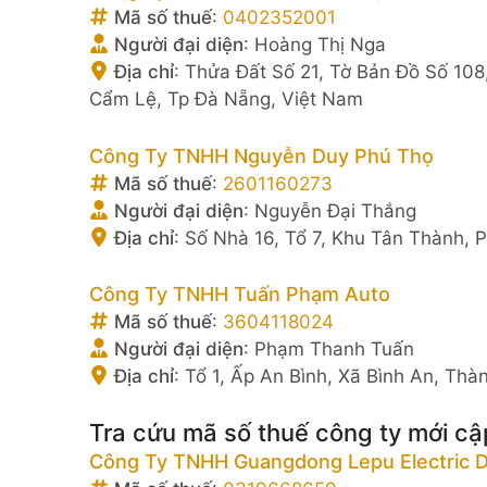
Mã số thuế
:
0402352001
Người đại diện
:
Hoàng Thị Nga
Địa chỉ
:
Thửa Đất Số 21, Tờ Bản Đồ Số 10
Cẩm Lệ, Tp Đà Nẵng, Việt Nam
Công Ty TNHH Nguyễn Duy Phú Thọ
Mã số thuế
:
2601160273
Người đại diện
:
Nguyễn Đại Thắng
Địa chỉ
:
Số Nhà 16, Tổ 7, Khu Tân Thành, P
Công Ty TNHH Tuấn Phạm Auto
Mã số thuế
:
3604118024
Người đại diện
:
Phạm Thanh Tuấn
Địa chỉ
:
Tổ 1, Ấp An Bình, Xã Bình An, Th
Tra cứu mã số thuế công ty mới cậ
Công Ty TNHH Guangdong Lepu Electric D