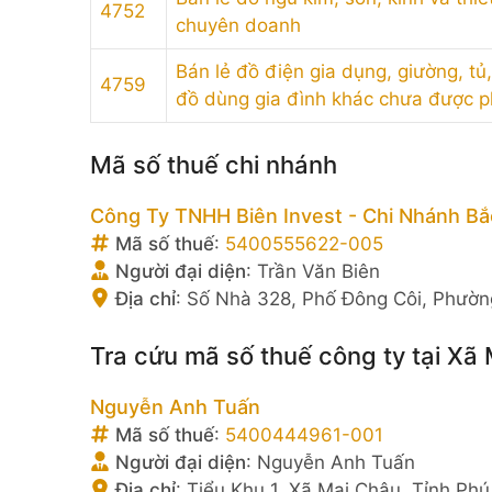
4752
chuyên doanh
Bán lẻ đồ điện gia dụng, giường, tủ
4759
đồ dùng gia đình khác chưa được 
Mã số thuế chi nhánh
Công Ty TNHH Biên Invest - Chi Nhánh Bắ
Mã số thuế
:
5400555622-005
Người đại diện
:
Trần Văn Biên
Địa chỉ
:
Số Nhà 328, Phố Đông Côi, Phườn
Tra cứu mã số thuế công ty tại Xã
Nguyễn Anh Tuấn
Mã số thuế
:
5400444961-001
Người đại diện
:
Nguyễn Anh Tuấn
Địa chỉ
:
Tiểu Khu 1, Xã Mai Châu, Tỉnh Ph