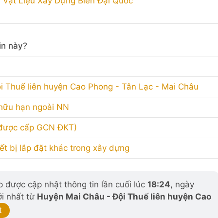
Vật Liệu Xây Dựng Biên Đại Quốc
in này?
i Thuế liên huyện Cao Phong - Tân Lạc - Mai Châu
 hữu hạn ngoài NN
 được cấp GCN ĐKT)
iết bị lắp đặt khác trong xây dựng
 được cập nhật thông tin lần cuối lúc
18:24
, ngày
ới nhất từ
Huyện Mai Châu - Đội Thuế liên huyện Cao
t