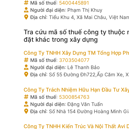
Mã số thuế
:
5400445891
Người đại diện
:
Phạm Thị Khuy
Địa chỉ
:
Tiểu Khu 4, Xã Mai Châu, Việt Na
Tra cứu mã số thuế công ty thuộc n
đặt khác trong xây dựng
Công Ty TNHH Xây Dựng TM Tổng Hợp Ph
Mã số thuế
:
3703504077
Người đại diện
:
Lê Thanh Bảo
Địa chỉ
:
Số 55 Đường Đh722,Ấp Căm Xe, X
Công Ty Trách Nhiệm Hữu Hạn Đầu Tư Xâ
Mã số thuế
:
5300854763
Người đại diện
:
Đặng Văn Tuấn
Địa chỉ
:
Số Nhà 154 Đường Hoàng Minh Gi
Công Ty TNHH Kiến Trúc Và Nội Thất Avi 