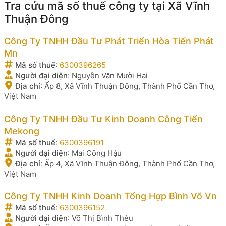
Tra cứu mã số thuế công ty tại Xã Vĩnh
Thuận Đông
Công Ty TNHH Đầu Tư Phát Triển Hòa Tiến Phát
Mn
Mã số thuế
:
6300396265
Người đại diện
:
Nguyễn Văn Mười Hai
Địa chỉ
:
Ấp 8, Xã Vĩnh Thuận Đông, Thành Phố Cần Thơ,
Việt Nam
Công Ty TNHH Đầu Tư Kinh Doanh Công Tiến
Mekong
Mã số thuế
:
6300396191
Người đại diện
:
Mai Công Hậu
Địa chỉ
:
Ấp 4, Xã Vĩnh Thuận Đông, Thành Phố Cần Thơ,
Việt Nam
Công Ty TNHH Kinh Doanh Tổng Hợp Bình Võ Vn
Mã số thuế
:
6300396152
Người đại diện
:
Võ Thị Bình Thêu