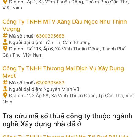
Địa chỉ
:
Ấp 1, Xã Vĩnh Thuận Đông, Thành Phố Cần Thơ,
Việt Nam
Công Ty TNHH MTV Xăng Dầu Ngọc Như Thịnh
Vượng
Mã số thuế
:
6300395688
Người đại diện
:
Trần Thị Cẩm Phương
Địa chỉ
:
Số 116, Ấp 6, Xã Vĩnh Thuận Đông, Thành Phố
Cần Thơ, Việt Nam
Công Ty TNHH Thương Mại Dịch Vụ Xây Dựng
Mvdt
Mã số thuế
:
6300395663
Người đại diện
:
Nguyễn Minh Vũ
Địa chỉ
:
122 Ấp 5A, Xã Vĩnh Thuận Đông, Tp Cần Thơ, Việt
Nam
Tra cứu mã số thuế công ty thuộc ngành
nghề Xây dựng nhà để ở