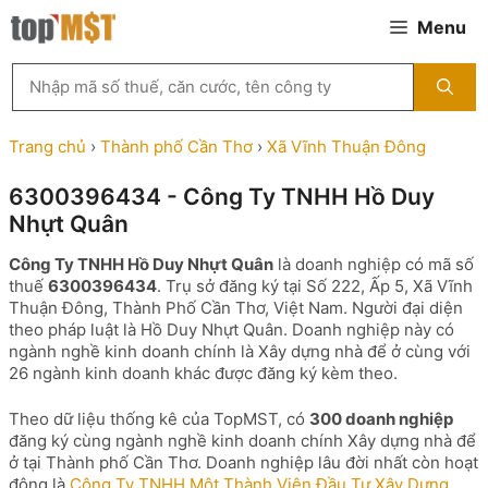
Chuyển
Menu
đến
nội
Tìm
dung
kiếm
MST
theo
Trang chủ
›
Thành phố Cần Thơ
›
Xã Vĩnh Thuận Đông
tên
công
6300396434 - Công Ty TNHH Hồ Duy
ty,
Nhựt Quân
người
đại
Công Ty TNHH Hồ Duy Nhựt Quân
là doanh nghiệp có mã số
diện
thuế
6300396434
. Trụ sở đăng ký tại Số 222, Ấp 5, Xã Vĩnh
hoặc
Thuận Đông, Thành Phố Cần Thơ, Việt Nam. Người đại diện
mã
theo pháp luật là Hồ Duy Nhựt Quân. Doanh nghiệp này có
số
ngành nghề kinh doanh chính là Xây dựng nhà để ở cùng với
thuế
26 ngành kinh doanh khác được đăng ký kèm theo.
...
Theo dữ liệu thống kê của TopMST, có
300 doanh nghiệp
đăng ký cùng ngành nghề kinh doanh chính Xây dựng nhà để
ở tại Thành phố Cần Thơ. Doanh nghiệp lâu đời nhất còn hoạt
động là
Công Ty TNHH Một Thành Viên Đầu Tư Xây Dựng