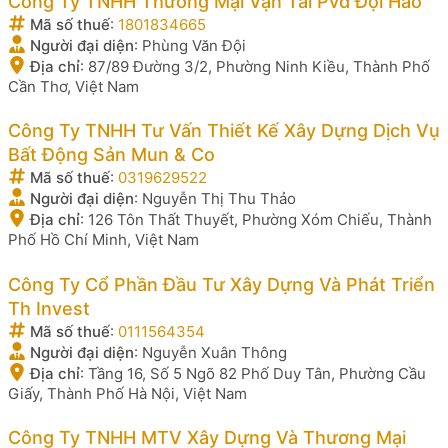
Công Ty TNHH Thương Mại Vận Tải Pvđ Đội Hảo
Mã số thuế
:
1801834665
Người đại diện
:
Phùng Văn Đội
Địa chỉ
:
87/89 Đường 3/2, Phường Ninh Kiều, Thành Phố
Cần Thơ, Việt Nam
Công Ty TNHH Tư Vấn Thiết Kế Xây Dựng Dịch Vụ
Bất Động Sản Mun & Co
Mã số thuế
:
0319629522
Người đại diện
:
Nguyễn Thị Thu Thảo
Địa chỉ
:
126 Tôn Thất Thuyết, Phường Xóm Chiếu, Thành
Phố Hồ Chí Minh, Việt Nam
Công Ty Cổ Phần Đầu Tư Xây Dựng Và Phát Triển
Th Invest
Mã số thuế
:
0111564354
Người đại diện
:
Nguyễn Xuân Thông
Địa chỉ
:
Tầng 16, Số 5 Ngõ 82 Phố Duy Tân, Phường Cầu
Giấy, Thành Phố Hà Nội, Việt Nam
Công Ty TNHH MTV Xây Dựng Và Thương Mại