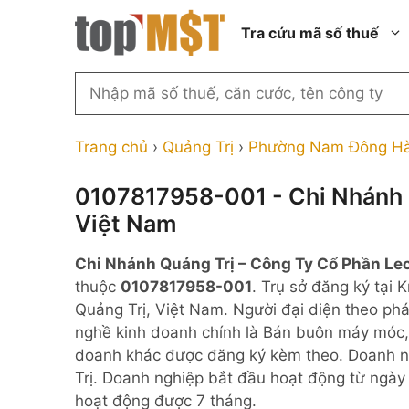
Chuyển
Tra cứu mã số thuế
đến
nội
dung
Tìm
kiếm
Thành phố Hồ Chí Minh
Công ty cổ phần n
MST
Thành phố Hà Nội
Công ty hợp doan
Trang chủ
›
Quảng Trị
›
Phường Nam Đông H
theo
tên
Đồng Nai
Công ty trách nhi
thành viên ngoài 
0107817958-001 - Chi Nhánh Q
công
Thành phố Đà Nẵng
Việt Nam
ty,
Công ty trách nhi
thành viên trở lên
người
Thành phố Hải Phòng
Chi Nhánh Quảng Trị – Công Ty Cổ Phần Le
đại
Công ty trách nhi
Thanh Hóa
thuộc
0107817958-001
. Trụ sở đăng ký tạ
diện
ngoài NN
Quảng Trị, Việt Nam. Người đại diện theo ph
Bắc Ninh
hoặc
Doanh nghiệp 100
nghề kinh doanh chính là Bán buôn máy móc, 
mã
nước ngoài
Nghệ An
doanh khác được đăng ký kèm theo. Doanh ng
số
Hộ kinh doanh cá 
Trị. Doanh nghiệp bắt đầu hoạt động từ ngày
thuế
hoạt động được 7 tháng.
...
Nhà nước