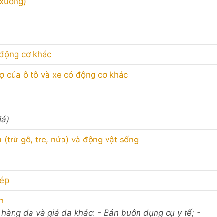
 xuống)
 động cơ khác
ợ của ô tô và xe có động cơ khác
iá)
(trừ gỗ, tre, nứa) và động vật sống
dép
h
ví, hàng da và giả da khác; - Bán buôn dụng cụ y tế; -