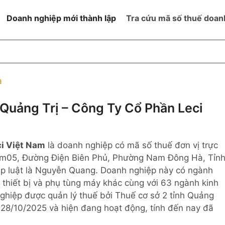
Doanh nghiệp mới thành lập
Tra cứu mã số thuế doan
goài NN
Đang hoạt động
h
Ngừng hoạt động và đã đóng
à
MST
ệm hữu hạn 1
NN
Ngừng hoạt động nhưng chưa
uảng Trị – Công Ty Cổ Phần Leci
hoàn thành thủ tục đóng MST
ệm hữu hạn 2
 ngoài NN
Không hoạt động tại địa chỉ đã
đăng ký
ci Việt Nam
là doanh nghiệp có mã số thuế đơn vị trực
ệm hữu hạn
i Km05, Đường Điện Biên Phủ, Phường Nam Đông Hà, Tỉn
áp luật là Nguyễn Quang. Doanh nghiệp này có ngành
% vốn đầu tư
thiết bị và phụ tùng máy khác cùng với 63 ngành kinh
hiệp được quản lý thuế bởi Thuế cơ sở 2 tỉnh Quảng
thể
 28/10/2025 và hiện đang hoạt động, tính đến nay đã