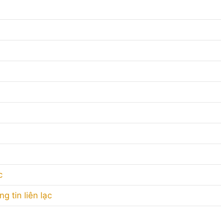
c
g tin liên lạc