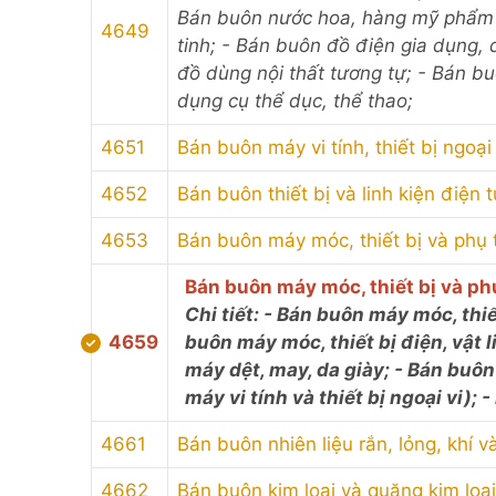
Bán buôn nước hoa, hàng mỹ phẩm 
4649
tinh; - Bán buôn đồ điện gia dụng,
đồ dùng nội thất tương tự; - Bán b
dụng cụ thể dục, thể thao;
4651
Bán buôn máy vi tính, thiết bị ngoạ
4652
Bán buôn thiết bị và linh kiện điện 
4653
Bán buôn máy móc, thiết bị và phụ
Bán buôn máy móc, thiết bị và p
Chi tiết: - Bán buôn máy móc, thi
4659
buôn máy móc, thiết bị điện, vật 
máy dệt, may, da giày; - Bán buô
máy vi tính và thiết bị ngoại vi); 
4661
Bán buôn nhiên liệu rắn, lỏng, khí 
4662
Bán buôn kim loại và quặng kim loại