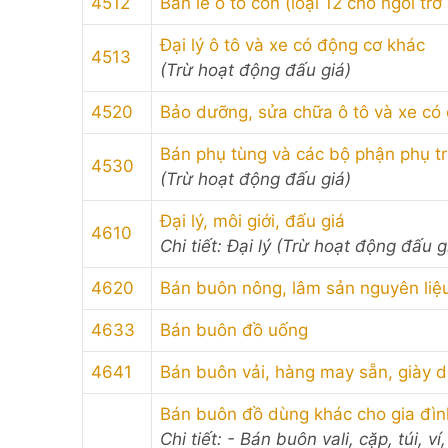
4512
Bán lẻ ô tô con (loại 12 chỗ ngồi trở
Đại lý ô tô và xe có động cơ khác
4513
(Trừ hoạt động đấu giá)
4520
Bảo dưỡng, sửa chữa ô tô và xe có
Bán phụ tùng và các bộ phận phụ tr
4530
(Trừ hoạt động đấu giá)
Đại lý, môi giới, đấu giá
4610
Chi tiết: Đại lý (Trừ hoạt động đấu g
4620
Bán buôn nông, lâm sản nguyên liệu 
4633
Bán buôn đồ uống
4641
Bán buôn vải, hàng may sẵn, giày 
Bán buôn đồ dùng khác cho gia đìn
Chi tiết: - Bán buôn vali, cặp, túi, 