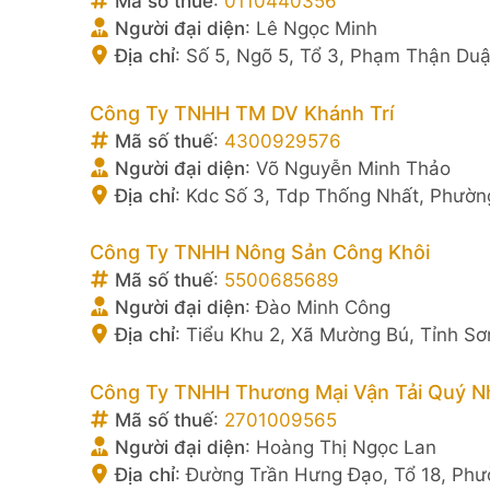
Mã số thuế
:
0110440356
Người đại diện
:
Lê Ngọc Minh
Địa chỉ
:
Số 5, Ngõ 5, Tổ 3, Phạm Thận Du
Công Ty TNHH TM DV Khánh Trí
Mã số thuế
:
4300929576
Người đại diện
:
Võ Nguyễn Minh Thảo
Địa chỉ
:
Kdc Số 3, Tdp Thống Nhất, Phườn
Công Ty TNHH Nông Sản Công Khôi
Mã số thuế
:
5500685689
Người đại diện
:
Đào Minh Công
Địa chỉ
:
Tiểu Khu 2, Xã Mường Bú, Tỉnh Sơ
Công Ty TNHH Thương Mại Vận Tải Quý N
Mã số thuế
:
2701009565
Người đại diện
:
Hoàng Thị Ngọc Lan
Địa chỉ
:
Đường Trần Hưng Đạo, Tổ 18, Phườ