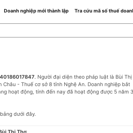
Doanh nghiệp mới thành lập
Tra cứu mã số thuế doan
goài NN
Đang hoạt động
h
Ngừng hoạt động và đã đóng
MST
ệm hữu hạn 1
NN
Ngừng hoạt động nhưng chưa
hoàn thành thủ tục đóng MST
ệm hữu hạn 2
40186017847
. Người đại diện theo pháp luật là Bùi Thị
 ngoài NN
Không hoạt động tại địa chỉ đã
đăng ký
n Châu - Thuế cơ sở 8 tỉnh Nghệ An. Doanh nghiệp bắt
ệm hữu hạn
ang hoạt động, tính đến nay đã hoạt động được 5 năm 
% vốn đầu tư
 bảng dưới đây.
thể
Bùi Thị Thơ