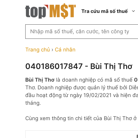
Chuyển
Tra cứu mã số thuế
đến
nội
dung
Tìm
kiếm
Thành phố Hồ Chí Minh
Công ty cổ phần n
MST
Thành phố Hà Nội
Công ty hợp doan
Trang chủ
›
Cá nhân
theo
tên
Đồng Nai
Công ty trách nhi
thành viên ngoài 
040186017847 - Bùi Thị Thơ
công
Thành phố Đà Nẵng
ty,
Công ty trách nhi
Bùi Thị Thơ
là doanh nghiệp có mã số thuế
0
thành viên trở lên
người
Thành phố Hải Phòng
Thơ. Doanh nghiệp được quản lý thuế bởi Diễ
đại
Công ty trách nhi
Thanh Hóa
đầu hoạt động từ ngày 19/02/2021 và hiện đ
diện
ngoài NN
tháng.
Bắc Ninh
hoặc
Doanh nghiệp 100
mã
nước ngoài
Nghệ An
Cùng xem thông tin chi tiết của Bùi Thị Thơ ở
số
Hộ kinh doanh cá 
thuế
...
Nhà nước