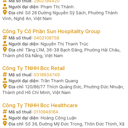
Mã số thuế
:
2902194420
Người đại diện
:
Phạm Thị Thành
Địa chỉ
:
Số 28 Đường Nguyễn Sỹ Sách, Phường Thành
Vinh, Nghệ An, Việt Nam
Công Ty Cổ Phần Sun Hospitality Group
Mã số thuế
:
0402108758
Người đại diện
:
Nguyễn Thị Thanh Trúc
Địa chỉ
:
Tầng L1M, 36-38 Bạch Đằng, Phường Hải Châu,
Thành phố Đà Nẵng, Việt Nam
Công Ty TNHH Bcc Retail
Mã số thuế
:
0318934749
Người đại diện
:
Trần Thanh Quang
Địa chỉ
:
120/86/77 Thích Quảng Đức, Phường Đức Nhuận,
Thành phố Hồ Chí Minh, Việt Nam
Công Ty TNHH Bcc Healthcare
Mã số thuế
:
0110948164
Người đại diện
:
Hoàng Công Luận
Địa chỉ
:
Số 36, Đường Mỹ Đức Trong, Thôn Đức Thịnh, Xã