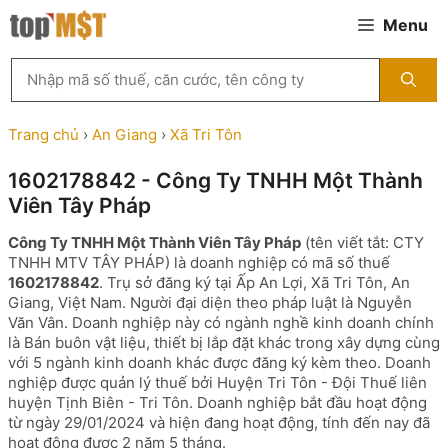
Chuyển
Menu
đến
nội
Tìm
dung
kiếm
MST
theo
Trang chủ
›
An Giang
›
Xã Tri Tôn
tên
công
1602178842 - Công Ty TNHH Một Thành
ty,
Viên Tây Pháp
người
đại
Công Ty TNHH Một Thành Viên Tây Pháp
(tên viết tắt: CTY
diện
TNHH MTV TÂY PHÁP) là doanh nghiệp có mã số thuế
hoặc
1602178842
. Trụ sở đăng ký tại Ấp An Lợi, Xã Tri Tôn, An
mã
Giang, Việt Nam. Người đại diện theo pháp luật là Nguyễn
số
Văn Vân. Doanh nghiệp này có ngành nghề kinh doanh chính
thuế
là Bán buôn vật liệu, thiết bị lắp đặt khác trong xây dựng cùng
...
với 5 ngành kinh doanh khác được đăng ký kèm theo. Doanh
nghiệp được quản lý thuế bởi Huyện Tri Tôn - Đội Thuế liên
huyện Tịnh Biên - Tri Tôn. Doanh nghiệp bắt đầu hoạt động
từ ngày 29/01/2024 và hiện đang hoạt động, tính đến nay đã
hoạt động được 2 năm 5 tháng.