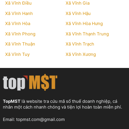
Xã Vĩnh Điều
Xã Vĩnh Gia
Xã Vĩnh Hanh
Xã Vĩnh Hậu
Xã Vĩnh Hòa
Xã Vĩnh Hòa Hưng
Xã Vĩnh Phong
Xã Vĩnh Thạnh Trung
Xã Vĩnh Thuận
Xã Vĩnh Trạch
Xã Vĩnh Tuy
Xã Vĩnh Xương
TopMST
là website tra cứu mã số thuế doanh nghiệp, cá
nhân một cách nhanh chóng và tiện lợi hoàn toàn miễn phí.
Email:
topmst.com@gmail.com