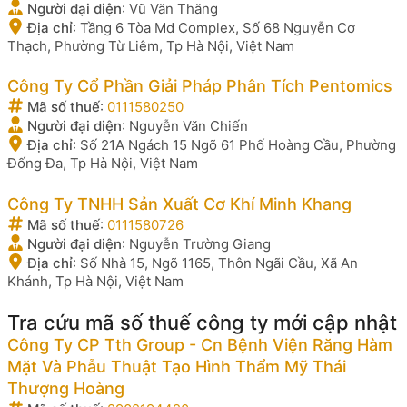
Người đại diện
:
Vũ Văn Thăng
Địa chỉ
:
Tầng 6 Tòa Md Complex, Số 68 Nguyễn Cơ
Thạch, Phường Từ Liêm, Tp Hà Nội, Việt Nam
Công Ty Cổ Phần Giải Pháp Phân Tích Pentomics
Mã số thuế
:
0111580250
Người đại diện
:
Nguyễn Văn Chiến
Địa chỉ
:
Số 21A Ngách 15 Ngõ 61 Phố Hoàng Cầu, Phường
Đống Đa, Tp Hà Nội, Việt Nam
Công Ty TNHH Sản Xuất Cơ Khí Minh Khang
Mã số thuế
:
0111580726
Người đại diện
:
Nguyễn Trường Giang
Địa chỉ
:
Số Nhà 15, Ngõ 1165, Thôn Ngãi Cầu, Xã An
Khánh, Tp Hà Nội, Việt Nam
Tra cứu mã số thuế công ty mới cập nhật
Công Ty CP Tth Group - Cn Bệnh Viện Răng Hàm
Mặt Và Phẫu Thuật Tạo Hình Thẩm Mỹ Thái
Thượng Hoàng