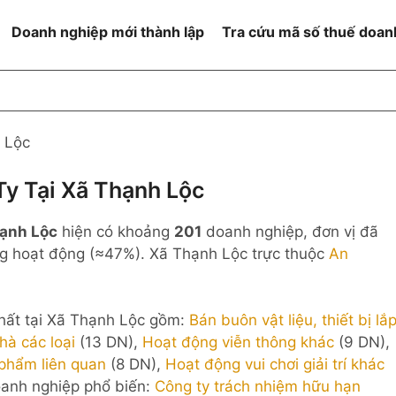
Doanh nghiệp mới thành lập
Tra cứu mã số thuế doan
goài NN
Đang hoạt động
h
Ngừng hoạt động và đã đóng
 Lộc
MST
ệm hữu hạn 1
NN
Ngừng hoạt động nhưng chưa
y Tại Xã Thạnh Lộc
hoàn thành thủ tục đóng MST
ệm hữu hạn 2
ạnh Lộc
hiện có khoảng
201
doanh nghiệp, đơn vị đã
 ngoài NN
Không hoạt động tại địa chỉ đã
đăng ký
 hoạt động (≈47%). Xã Thạnh Lộc trực thuộc
An
ệm hữu hạn
% vốn đầu tư
hất tại Xã Thạnh Lộc gồm:
Bán buôn vật liệu, thiết bị lắ
hà các loại
(13 DN),
Hoạt động viễn thông khác
(9 DN),
thể
 phẩm liên quan
(8 DN),
Hoạt động vui chơi giải trí khác
oanh nghiệp phổ biến:
Công ty trách nhiệm hữu hạn