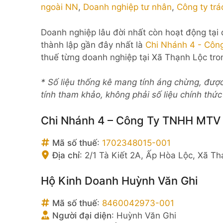
ngoài NN
,
Doanh nghiệp tư nhân
,
Công ty trá
Doanh nghiệp lâu đời nhất còn hoạt động tại
thành lập gần đây nhất là
Chi Nhánh 4 - Côn
thuế từng doanh nghiệp tại Xã Thạnh Lộc tro
* Số liệu thống kê mang tính áng chừng, đượ
tính tham khảo, không phải số liệu chính thứ
Chi Nhánh 4 – Công Ty TNHH MTV 
Mã số thuế
:
1702348015-001
Địa chỉ
:
2/1 Tà Kiết 2A, Ấp Hòa Lộc, Xã T
Hộ Kinh Doanh Huỳnh Văn Ghi
Mã số thuế
:
8460042973-001
Người đại diện
:
Huỳnh Văn Ghi