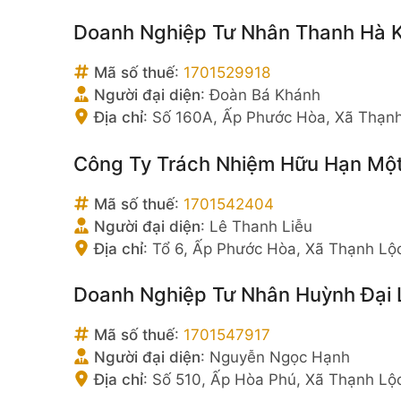
Doanh Nghiệp Tư Nhân Thanh Hà 
Mã số thuế
:
1701529918
Người đại diện
:
Đoàn Bá Khánh
Địa chỉ
:
Số 160A, Ấp Phước Hòa, Xã Thạnh
Công Ty Trách Nhiệm Hữu Hạn Một
Mã số thuế
:
1701542404
Người đại diện
:
Lê Thanh Liễu
Địa chỉ
:
Tổ 6, Ấp Phước Hòa, Xã Thạnh Lộ
Doanh Nghiệp Tư Nhân Huỳnh Đại 
Mã số thuế
:
1701547917
Người đại diện
:
Nguyễn Ngọc Hạnh
Địa chỉ
:
Số 510, Ấp Hòa Phú, Xã Thạnh Lộ