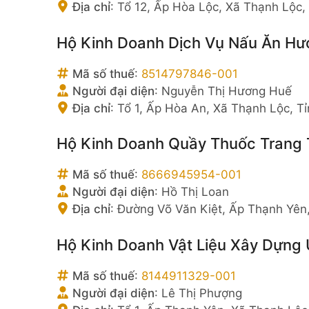
Địa chỉ
:
Tổ 12, Ấp Hòa Lộc, Xã Thạnh Lộc,
Hộ Kinh Doanh Dịch Vụ Nấu Ăn H
Mã số thuế
:
8514797846-001
Người đại diện
:
Nguyễn Thị Hương Huế
Địa chỉ
:
Tổ 1, Ấp Hòa An, Xã Thạnh Lộc, T
Hộ Kinh Doanh Quầy Thuốc Trang
Mã số thuế
:
8666945954-001
Người đại diện
:
Hồ Thị Loan
Địa chỉ
:
Đường Võ Văn Kiệt, Ấp Thạnh Yên,
Hộ Kinh Doanh Vật Liệu Xây Dựng 
Mã số thuế
:
8144911329-001
Người đại diện
:
Lê Thị Phượng