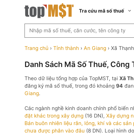
Chuyển
Tra cứu mã số thuế
đến
nội
dung
Tìm
kiếm
Thành phố Hồ Chí Minh
Công ty cổ phần n
MST
Thành phố Hà Nội
Công ty hợp doan
Trang chủ
›
Tỉnh thành
›
An Giang
›
Xã Thạnh
theo
tên
Đồng Nai
Công ty trách nhi
thành viên ngoài 
Danh Sách Mã Số Thuế, Công T
công
Thành phố Đà Nẵng
ty,
Công ty trách nhi
Theo dữ liệu tổng hợp của TopMST, tại
Xã Th
thành viên trở lên
người
Thành phố Hải Phòng
đăng ký mã số thuế, trong đó khoảng
94
đang
đại
Công ty trách nhi
Thanh Hóa
Giang
.
diện
ngoài NN
Bắc Ninh
hoặc
Doanh nghiệp 100
Các ngành nghề kinh doanh chính phổ biến n
mã
nước ngoài
Nghệ An
đặt khác trong xây dựng
(16 DN),
Xây dựng n
số
Hộ kinh doanh cá 
Bán buôn nhiên liệu rắn, lỏng, khí và các sản
thuế
chưa được phân vào đâu
(8 DN). Loại hình d
...
Nhà nước