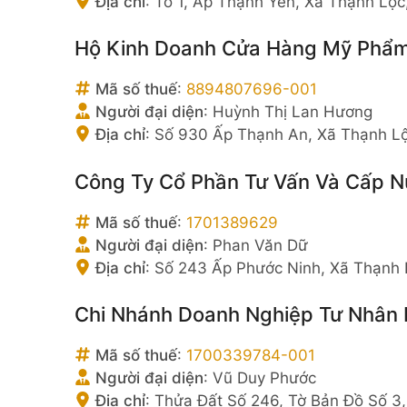
Địa chỉ
:
Tổ 1, Ấp Thạnh Yên, Xã Thạnh Lộc
Hộ Kinh Doanh Cửa Hàng Mỹ Phẩ
Mã số thuế
:
8894807696-001
Người đại diện
:
Huỳnh Thị Lan Hương
Địa chỉ
:
Số 930 Ấp Thạnh An, Xã Thạnh Lộ
Công Ty Cổ Phần Tư Vấn Và Cấp 
Mã số thuế
:
1701389629
Người đại diện
:
Phan Văn Dữ
Địa chỉ
:
Số 243 Ấp Phước Ninh, Xã Thạnh 
Chi Nhánh Doanh Nghiệp Tư Nhân
Mã số thuế
:
1700339784-001
Người đại diện
:
Vũ Duy Phước
Địa chỉ
:
Thửa Đất Số 246, Tờ Bản Đồ Số 3