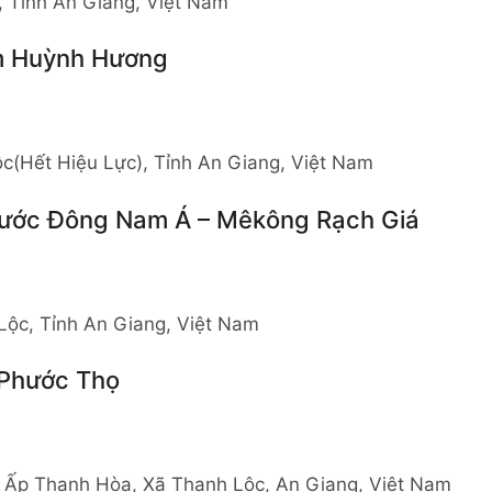
, Tỉnh An Giang, Việt Nam
m Huỳnh Hương
c(Hết Hiệu Lực), Tỉnh An Giang, Việt Nam
Nước Đông Nam Á – Mêkông Rạch Giá
Lộc, Tỉnh An Giang, Việt Nam
 Phước Thọ
, Ấp Thạnh Hòa, Xã Thạnh Lộc, An Giang, Việt Nam