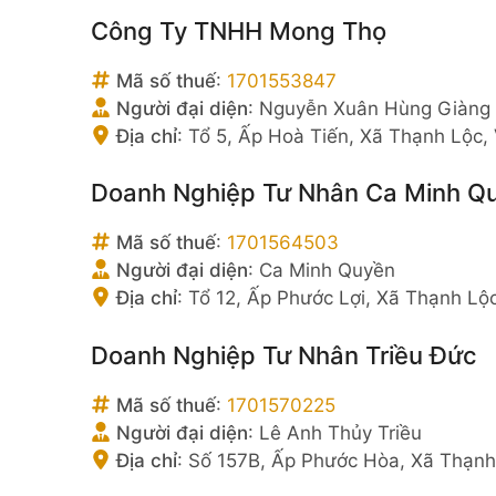
Công Ty TNHH Mong Thọ
Mã số thuế
:
1701553847
Người đại diện
:
Nguyễn Xuân Hùng Giàng
Địa chỉ
:
Tổ 5, Ấp Hoà Tiến, Xã Thạnh Lộc,
Doanh Nghiệp Tư Nhân Ca Minh Q
Mã số thuế
:
1701564503
Người đại diện
:
Ca Minh Quyền
Địa chỉ
:
Tổ 12, Ấp Phước Lợi, Xã Thạnh Lộ
Doanh Nghiệp Tư Nhân Triều Đức
Mã số thuế
:
1701570225
Người đại diện
:
Lê Anh Thủy Triều
Địa chỉ
:
Số 157B, Ấp Phước Hòa, Xã Thạnh