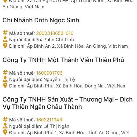
Địa chỉ
:
Xà Lan Ag-10761-H, Ấp Thạnh Nhơn, Xã Bình Hòa,
An Giang, Việt Nam
Chi Nhánh Dntn Ngọc Sinh
Mã số thuế
:
2000318653-010
Người đại diện
:
Pahn Chí Tình
Địa chỉ
:
Ấp Bình An 2, Xã Bình Hòa, An Giang, Việt Nam
Công Ty TNHH Một Thành Viên Thiên Phú
Mã số thuế
:
1600901706
Người đại diện
:
Nguyễn Thị Lệ
Địa chỉ
:
Ấp Bình Phú, Xã Bình Hòa, Đồng Nai, Việt Nam
Công Ty TNHH Sản Xuất – Thương Mại – Dịch
Vụ Thiên Ngân Châu Thành
Mã số thuế
:
1602211948
Người đại diện
:
Lê Thị Ngân
Địa chỉ
:
Ấp Bình Phú 1, Xã Bình Hòa, Tỉnh An Giang, Việt