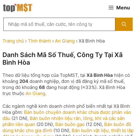
Chuyển
Menu
đến
nội
Tìm
dung
kiếm
MST
theo
Trang chủ
›
Tỉnh thành
›
An Giang
›
Xã Bình Hòa
tên
công
Danh Sách Mã Số Thuế, Công Ty Tại Xã
ty,
Bình Hòa
người
đại
diện
Theo dữ liệu tổng hợp của TopMST, tại
Xã Bình Hòa
hiện có
hoặc
khoảng
204
doanh nghiệp, đơn vị đã đăng ký mã số thuế,
mã
trong đó khoảng
68
đang hoạt động (≈33%). Xã Bình Hòa
số
trực thuộc
An Giang
.
thuế
...
Các ngành nghề kinh doanh chính phổ biến nhất tại Xã Bình
Hòa gồm:
Bán buôn chuyên doanh khác chưa được phân vào
đâu
(21 DN),
Bán buôn nhiên liệu rắn, lỏng, khí và các sản
phẩm liên quan
(20 DN),
Bán buôn gạo
(12 DN),
Bán buôn đồ
dùng khác cho gia đình
(10 DN),
Bán buôn vật liệu, thiết bị lắp