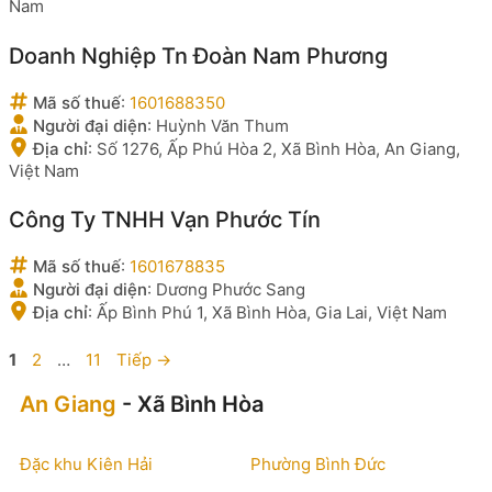
Nam
Doanh Nghiệp Tn Đoàn Nam Phương
Mã số thuế
:
1601688350
Người đại diện
:
Huỳnh Văn Thum
Địa chỉ
:
Số 1276, Ấp Phú Hòa 2, Xã Bình Hòa, An Giang,
Việt Nam
Công Ty TNHH Vạn Phước Tín
Mã số thuế
:
1601678835
Người đại diện
:
Dương Phước Sang
Địa chỉ
:
Ấp Bình Phú 1, Xã Bình Hòa, Gia Lai, Việt Nam
Trang
Trang
Trang
1
2
…
11
Tiếp
→
An Giang
- Xã Bình Hòa
Đặc khu Kiên Hải
Phường Bình Đức