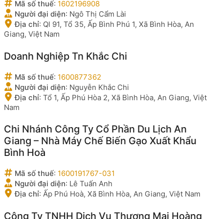
Mã số thuế
:
1602196908
Người đại diện
:
Ngô Thị Cẩm Lài
Địa chỉ
:
Ql 91, Tổ 35, Ấp Bình Phú 1, Xã Bình Hòa, An
Giang, Việt Nam
Doanh Nghiệp Tn Khắc Chi
Mã số thuế
:
1600877362
Người đại diện
:
Nguyễn Khắc Chi
Địa chỉ
:
Tổ 1, Ấp Phú Hòa 2, Xã Bình Hòa, An Giang, Việt
Nam
Chi Nhánh Công Ty Cổ Phần Du Lịch An
Giang – Nhà Máy Chế Biến Gạo Xuất Khẩu
Bình Hoà
Mã số thuế
:
1600191767-031
Người đại diện
:
Lê Tuấn Anh
Địa chỉ
:
Ấp Phú Hoà, Xã Bình Hòa, An Giang, Việt Nam
Công Ty TNHH Dịch Vụ Thương Mại Hoàng