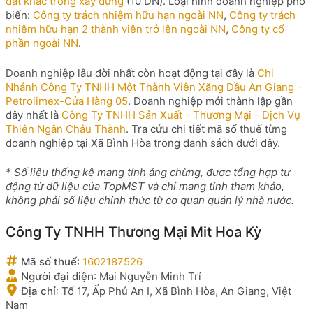
đặt khác trong xây dựng
(10 DN). Loại hình doanh nghiệp phổ
biến:
Công ty trách nhiệm hữu hạn ngoài NN
,
Công ty trách
nhiệm hữu hạn 2 thành viên trở lên ngoài NN
,
Công ty cổ
phần ngoài NN
.
Doanh nghiệp lâu đời nhất còn hoạt động tại đây là
Chi
Nhánh Công Ty TNHH Một Thành Viên Xăng Dầu An Giang -
Petrolimex-Cửa Hàng 05
. Doanh nghiệp mới thành lập gần
đây nhất là
Công Ty TNHH Sản Xuất - Thương Mại - Dịch Vụ
Thiên Ngân Châu Thành
. Tra cứu chi tiết mã số thuế từng
doanh nghiệp tại Xã Bình Hòa trong danh sách dưới đây.
* Số liệu thống kê mang tính áng chừng, được tổng hợp tự
động từ dữ liệu của TopMST và chỉ mang tính tham khảo,
không phải số liệu chính thức từ cơ quan quản lý nhà nước.
Công Ty TNHH Thương Mại Mit Hoa Kỳ
Mã số thuế
:
1602187526
Người đại diện
:
Mai Nguyễn Minh Trí
Địa chỉ
:
Tổ 17, Ấp Phú An I, Xã Bình Hòa, An Giang, Việt
Nam