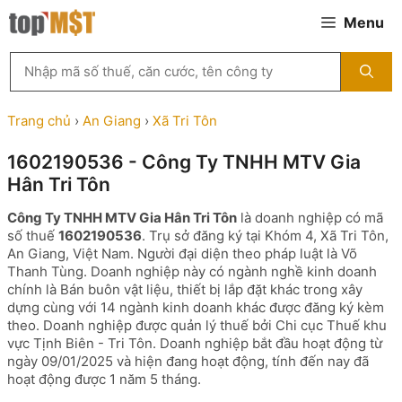
Chuyển
Menu
đến
nội
Tìm
dung
kiếm
MST
theo
Trang chủ
›
An Giang
›
Xã Tri Tôn
tên
công
1602190536 - Công Ty TNHH MTV Gia
ty,
Hân Tri Tôn
người
đại
Công Ty TNHH MTV Gia Hân Tri Tôn
là doanh nghiệp có mã
diện
số thuế
1602190536
. Trụ sở đăng ký tại Khóm 4, Xã Tri Tôn,
hoặc
An Giang, Việt Nam. Người đại diện theo pháp luật là Võ
mã
Thanh Tùng. Doanh nghiệp này có ngành nghề kinh doanh
số
chính là Bán buôn vật liệu, thiết bị lắp đặt khác trong xây
thuế
dựng cùng với 14 ngành kinh doanh khác được đăng ký kèm
...
theo. Doanh nghiệp được quản lý thuế bởi Chi cục Thuế khu
vực Tịnh Biên - Tri Tôn. Doanh nghiệp bắt đầu hoạt động từ
ngày 09/01/2025 và hiện đang hoạt động, tính đến nay đã
hoạt động được 1 năm 5 tháng.