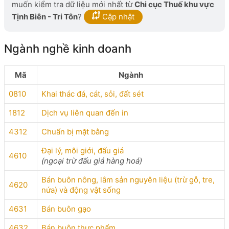
muốn kiểm tra dữ liệu mới nhất từ
Chi cục Thuế khu vực
Tịnh Biên - Tri Tôn
?
Cập nhật
Ngành nghề kinh doanh
Mã
Ngành
0810
Khai thác đá, cát, sỏi, đất sét
1812
Dịch vụ liên quan đến in
4312
Chuẩn bị mặt bằng
Đại lý, môi giới, đấu giá
4610
(ngoại trừ đấu giá hàng hoá)
Bán buôn nông, lâm sản nguyên liệu (trừ gỗ, tre,
4620
nứa) và động vật sống
4631
Bán buôn gạo
4632
Bán buôn thực phẩm