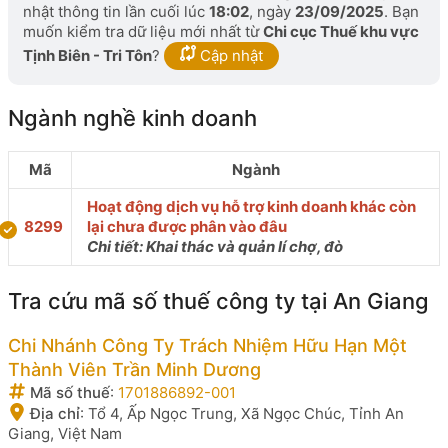
nhật thông tin lần cuối lúc
18:02
, ngày
23/09/2025
. Bạn
muốn kiểm tra dữ liệu mới nhất từ
Chi cục Thuế khu vực
Tịnh Biên - Tri Tôn
?
Cập nhật
Ngành nghề kinh doanh
Mã
Ngành
Hoạt động dịch vụ hỗ trợ kinh doanh khác còn
8299
lại chưa được phân vào đâu
Chi tiết: Khai thác và quản lí chợ, đò
Tra cứu mã số thuế công ty tại An Giang
Chi Nhánh Công Ty Trách Nhiệm Hữu Hạn Một
Thành Viên Trần Minh Dương
Mã số thuế
:
1701886892-001
Địa chỉ
:
Tổ 4, Ấp Ngọc Trung, Xã Ngọc Chúc, Tỉnh An
Giang, Việt Nam