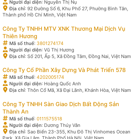
Người đại diện
:
Nguyễn Thị Nụ
Địa chỉ
:
92 Đường Số 6, Khu Phố 27, Phường Bình Tân,
Thành phố Hồ Chí Minh, Việt Nam
Công Ty TNHH MTV XNK Thương Mại Dịch Vụ
Thiên Hương
Mã số thuế
:
3801274174
Người đại diện
:
Vũ Thị Hương
Địa chỉ
:
Số 201, Ấp 5, Xã Đồng Tâm, Đồng Nai, Việt Nam
Công Ty Cổ Phần Xây Dựng Và Phát Triển 578
Mã số thuế
:
4202005174
Người đại diện
:
Hoàng Quốc Anh
Địa chỉ
:
Thôn Cổ Mã, Xã Đại Lãnh, Khánh Hòa, Việt Nam
Công Ty TNHH Sàn Giao Dịch Bất Động Sản
Thành An
Mã số thuế
:
0111575518
Người đại diện
:
Dương Thúy Vân
Địa chỉ
:
Sao Biển 23-355, Khu Đô Thị Vinhomes Ocean
Park, Xã Gia Lâm, Thành Phố Hà Nội, Việt Nam