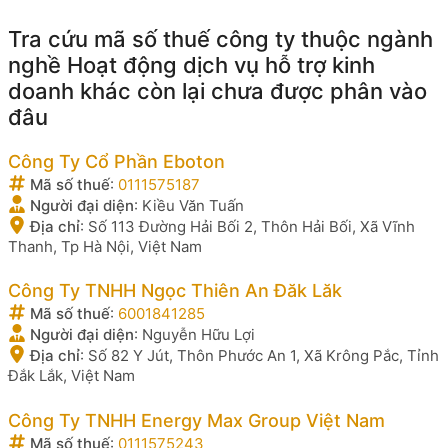
Tra cứu mã số thuế công ty thuộc ngành
nghề Hoạt động dịch vụ hỗ trợ kinh
doanh khác còn lại chưa được phân vào
đâu
Công Ty Cổ Phần Eboton
Mã số thuế
:
0111575187
Người đại diện
:
Kiều Văn Tuấn
Địa chỉ
:
Số 113 Đường Hải Bối 2, Thôn Hải Bối, Xã Vĩnh
Thanh, Tp Hà Nội, Việt Nam
Công Ty TNHH Ngọc Thiên An Đăk Lăk
Mã số thuế
:
6001841285
Người đại diện
:
Nguyễn Hữu Lợi
Địa chỉ
:
Số 82 Y Jút, Thôn Phước An 1, Xã Krông Pắc, Tỉnh
Đắk Lắk, Việt Nam
Công Ty TNHH Energy Max Group Việt Nam
Mã số thuế
:
0111575243