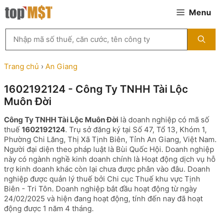
Chuyển
Menu
đến
nội
Tìm
dung
kiếm
MST
theo
Trang chủ
›
An Giang
tên
công
1602192124 - Công Ty TNHH Tài Lộc
ty,
Muôn Đời
người
đại
Công Ty TNHH Tài Lộc Muôn Đời
là doanh nghiệp có mã số
diện
thuế
1602192124
. Trụ sở đăng ký tại Số 47, Tổ 13, Khóm 1,
hoặc
Phường Chi Lăng, Thị Xã Tịnh Biên, Tỉnh An Giang, Việt Nam.
mã
Người đại diện theo pháp luật là Bùi Quốc Hội. Doanh nghiệp
số
này có ngành nghề kinh doanh chính là Hoạt động dịch vụ hỗ
thuế
trợ kinh doanh khác còn lại chưa được phân vào đâu. Doanh
...
nghiệp được quản lý thuế bởi Chi cục Thuế khu vực Tịnh
Biên - Tri Tôn. Doanh nghiệp bắt đầu hoạt động từ ngày
24/02/2025 và hiện đang hoạt động, tính đến nay đã hoạt
động được 1 năm 4 tháng.