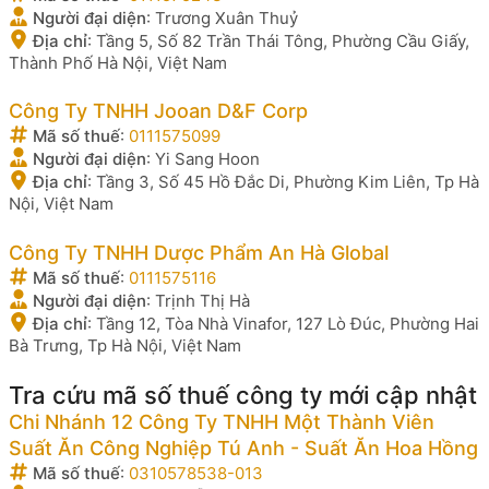
Người đại diện
:
Trương Xuân Thuỷ
Địa chỉ
:
Tầng 5, Số 82 Trần Thái Tông, Phường Cầu Giấy,
Thành Phố Hà Nội, Việt Nam
Công Ty TNHH Jooan D&F Corp
Mã số thuế
:
0111575099
Người đại diện
:
Yi Sang Hoon
Địa chỉ
:
Tầng 3, Số 45 Hồ Đắc Di, Phường Kim Liên, Tp Hà
Nội, Việt Nam
Công Ty TNHH Dược Phẩm An Hà Global
Mã số thuế
:
0111575116
Người đại diện
:
Trịnh Thị Hà
Địa chỉ
:
Tầng 12, Tòa Nhà Vinafor, 127 Lò Đúc, Phường Hai
Bà Trưng, Tp Hà Nội, Việt Nam
Tra cứu mã số thuế công ty mới cập nhật
Chi Nhánh 12 Công Ty TNHH Một Thành Viên
Suất Ăn Công Nghiệp Tú Anh - Suất Ăn Hoa Hồng
Mã số thuế
:
0310578538-013