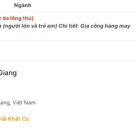
Ngành
 da lông thú)
n (người lớn và trẻ em) Chi tiết: Gia công hàng may
 Giang
iang, Việt Nam
ải Khát Cc