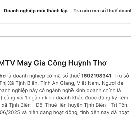
Doanh nghiệp mới thành lập
Tra cứu mã số thuế doan
goài NN
Đang hoạt động
h
Ngừng hoạt động và đã đóng
MST
ệm hữu hạn 1
NN
Ngừng hoạt động nhưng chưa
MTV May Gia Công Huỳnh Thơ
hoàn thành thủ tục đóng MST
ệm hữu hạn 2
Thơ
là doanh nghiệp có mã số thuế
1602198341
. Trụ sở
 ngoài NN
Không hoạt động tại địa chỉ đã
đăng ký
hị Xã Tịnh Biên, Tỉnh An Giang, Việt Nam. Người đại
ệm hữu hạn
Doanh nghiệp này có ngành nghề kinh doanh chính là
hú) cùng với 1 ngành kinh doanh khác được đăng ký kèm
% vốn đầu tư
xã Tịnh Biên - Đội Thuế liên huyện Tịnh Biên - Tri Tôn.
06/2025 và hiện đang hoạt động, tính đến nay đã hoạt
thể