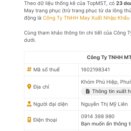
Theo dữ liệu thống kê của TopMST, có
23 do
May trang phục (trừ trang phục từ da lông th
động là
Công Ty TNHH May Xuất Nhập Khẩu 
Cùng tham khảo thông tin chi tiết của Côn
dưới.
Công Ty TNHH MT
Mã số thuế
1602198341
Khóm Phú Hiệp, Phườ
Địa chỉ
Thông tin xuất 
Người đại diện
Nguyễn Thị Mỹ Liên
0914 398 980
Điện thoại
Bạn muốn ẩn thông t