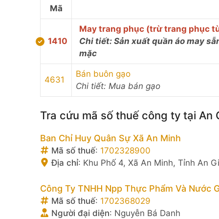
Mã
May trang phục (trừ trang phục từ
1410
Chi tiết: Sản xuất quần áo may sẵ
mặc
Bán buôn gạo
4631
Chi tiết: Mua bán gạo
Tra cứu mã số thuế công ty tại An
Ban Chỉ Huy Quân Sự Xã An Minh
Mã số thuế
:
1702328900
Địa chỉ
:
Khu Phố 4, Xã An Minh, Tỉnh An G
Công Ty TNHH Npp Thực Phẩm Và Nước Gi
Mã số thuế
:
1702368029
Người đại diện
:
Nguyễn Bá Danh