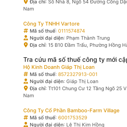
Địa chỉ
:
Số Nhà 8, Ngõ 54 Đường Cổng Dậu
Nam
Công Ty TNHH Vartore
Mã số thuế
:
0111574874
Người đại diện
:
Phạm Thành Trung
Địa chỉ
:
15 B10 Đầm Trấu, Phường Hồng Hà
Tra cứu mã số thuế công ty mới cậ
Hộ Kinh Doanh Giáp Thị Loan
Mã số thuế
:
8572327913-001
Người đại diện
:
Giáp Thị Loan
Địa chỉ
:
Tt101 Chung Cư 12 Tầng Ngõ 25 V
Nam
Công Ty Cổ Phần Bamboo-Farm Village
Mã số thuế
:
6001753529
Người đại diện
:
Lê Thị Kim Hồng