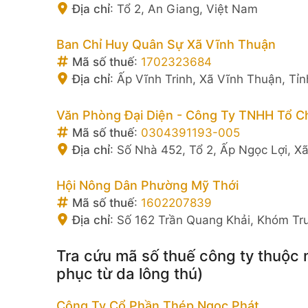
Địa chỉ
:
Tổ 2, An Giang, Việt Nam
Ban Chỉ Huy Quân Sự Xã Vĩnh Thuận
Mã số thuế
:
1702323684
Địa chỉ
:
Ấp Vĩnh Trinh, Xã Vĩnh Thuận, Tỉ
Văn Phòng Đại Diện - Công Ty TNHH Tổ C
Mã số thuế
:
0304391193-005
Địa chỉ
:
Số Nhà 452, Tổ 2, Ấp Ngọc Lợi, X
Hội Nông Dân Phường Mỹ Thới
Mã số thuế
:
1602207839
Địa chỉ
:
Số 162 Trần Quang Khải, Khóm Tr
Tra cứu mã số thuế công ty thuộc 
phục từ da lông thú)
Công Ty Cổ Phần Thép Ngọc Phát