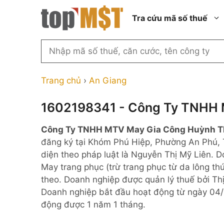
Chuyển
Tra cứu mã số thuế
đến
nội
dung
Tìm
kiếm
Thành phố Hồ Chí Minh
Công ty cổ phần n
MST
Thành phố Hà Nội
Công ty hợp doan
Trang chủ
›
An Giang
theo
tên
Đồng Nai
Công ty trách nhi
thành viên ngoài 
1602198341 - Công Ty TNHH 
công
Thành phố Đà Nẵng
ty,
Công ty trách nhi
Công Ty TNHH MTV May Gia Công Huỳnh 
thành viên trở lên
người
Thành phố Hải Phòng
đăng ký tại Khóm Phú Hiệp, Phường An Phú, T
đại
Công ty trách nhi
Thanh Hóa
diện theo pháp luật là Nguyễn Thị Mỹ Liên. 
diện
ngoài NN
May trang phục (trừ trang phục từ da lông t
Bắc Ninh
hoặc
Doanh nghiệp 100
theo. Doanh nghiệp được quản lý thuế bởi Thị 
mã
nước ngoài
Nghệ An
Doanh nghiệp bắt đầu hoạt động từ ngày 04/
số
Hộ kinh doanh cá 
động được 1 năm 1 tháng.
thuế
...
Nhà nước