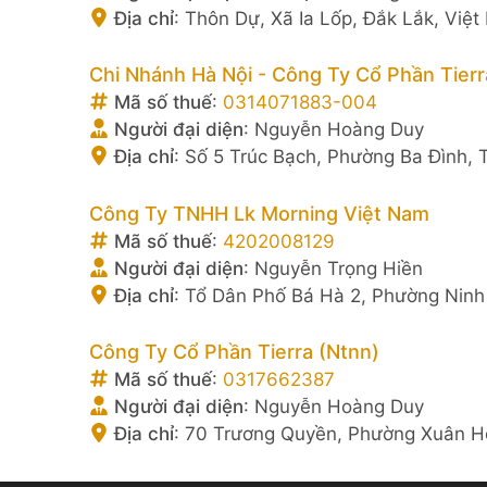
Địa chỉ
:
Thôn Dự, Xã Ia Lốp, Đắk Lắk, Việ
Chi Nhánh Hà Nội - Công Ty Cổ Phần Tierr
Mã số thuế
:
0314071883-004
Người đại diện
:
Nguyễn Hoàng Duy
Địa chỉ
:
Số 5 Trúc Bạch, Phường Ba Đình, 
Công Ty TNHH Lk Morning Việt Nam
Mã số thuế
:
4202008129
Người đại diện
:
Nguyễn Trọng Hiền
Địa chỉ
:
Tổ Dân Phố Bá Hà 2, Phường Ninh 
Công Ty Cổ Phần Tierra (Ntnn)
Mã số thuế
:
0317662387
Người đại diện
:
Nguyễn Hoàng Duy
Địa chỉ
:
70 Trương Quyền, Phường Xuân Hò