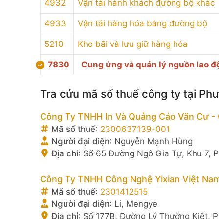
4932
Vận tải hành khách đường bộ khác
4933
Vận tải hàng hóa bằng đường bộ
5210
Kho bãi và lưu giữ hàng hóa
7830
Cung ứng và quản lý nguồn lao đ
Tra cứu mã số thuế công ty tại Ph
Công Ty TNHH In Và Quảng Cáo Văn Cư - 
Mã số thuế
:
2300637139-001
Người đại diện
:
Nguyễn Mạnh Hùng
Địa chỉ
:
Số 65 Đường Ngô Gia Tự, Khu 7, P
Công Ty TNHH Công Nghệ Yixian Việt Na
Mã số thuế
:
2301412515
Người đại diện
:
Li, Mengye
Địa chỉ
:
Số 177B, Đường Lý Thường Kiệt, P