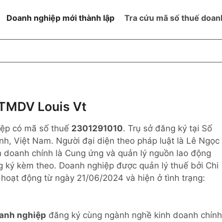
Doanh nghiệp mới thành lập
Tra cứu mã số thuế doan
goài NN
Đang hoạt động
h
Ngừng hoạt động và đã đóng
MST
ệm hữu hạn 1
NN
Ngừng hoạt động nhưng chưa
TMDV Louis Vt
hoàn thành thủ tục đóng MST
ệm hữu hạn 2
iệp có mã số thuế
2301291010
. Trụ sở đăng ký tại Số
 ngoài NN
Không hoạt động tại địa chỉ đã
đăng ký
h, Việt Nam. Người đại diện theo pháp luật là Lê Ngọc
ệm hữu hạn
 doanh chính là Cung ứng và quản lý nguồn lao động
 ký kèm theo. Doanh nghiệp được quản lý thuế bởi Chi
% vốn đầu tư
oạt động từ ngày 21/06/2024 và hiện ở tình trạng:
thể
anh nghiệp
đăng ký cùng ngành nghề kinh doanh chính