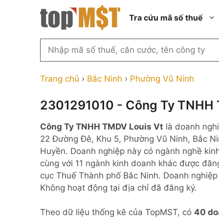
Chuyển
Tra cứu mã số thuế
đến
nội
dung
Tìm
kiếm
Thành phố Hồ Chí Minh
Công ty cổ phần n
MST
Thành phố Hà Nội
Công ty hợp doan
Trang chủ
›
Bắc Ninh
›
Phường Vũ Ninh
theo
tên
Đồng Nai
Công ty trách nhi
thành viên ngoài 
2301291010 - Công Ty TNHH 
công
Thành phố Đà Nẵng
ty,
Công ty trách nhi
Công Ty TNHH TMDV Louis Vt
là doanh ngh
thành viên trở lên
người
Thành phố Hải Phòng
22 Đường Đê, Khu 5, Phường Vũ Ninh, Bắc Nin
đại
Công ty trách nhi
Thanh Hóa
Huyền. Doanh nghiệp này có ngành nghề kinh
diện
ngoài NN
cùng với 11 ngành kinh doanh khác được đăng
Bắc Ninh
hoặc
Doanh nghiệp 100
cục Thuế Thành phố Bắc Ninh. Doanh nghiệp h
mã
nước ngoài
Nghệ An
Không hoạt động tại địa chỉ đã đăng ký.
số
Hộ kinh doanh cá 
thuế
Theo dữ liệu thống kê của TopMST, có
40 do
...
Nhà nước