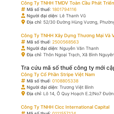
Công Ty TNHH TMDV Toàn Cầu Phát Triển
Mã số thuế
:
1801794116
Người đại diện
:
Lê Thanh Vũ
Địa chỉ
:
52/30 Đường Hùng Vương, Phường 
Công Ty TNHH Xây Dựng Thương Mại Và V
Mã số thuế
:
2500568563
Người đại diện
:
Nguyễn Văn Thanh
Địa chỉ
:
Thôn Ngoại Trạch, Xã Bình Nguyên
Tra cứu mã số thuế công ty mới cậ
Công Ty Cổ Phần Stripe Việt Nam
Mã số thuế
:
0108805338
Người đại diện
:
Trương Việt Bình
Địa chỉ
:
Lô 14, Ô Quy Hoạch E.2/No7 Đườn
Công Ty TNHH Cicc International Capital
Mã số thuế
:
0111557124