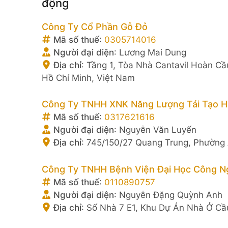
động
Công Ty Cổ Phần Gỗ Đỏ
Mã số thuế
:
0305714016
Người đại diện
:
Lương Mai Dung
Địa chỉ
:
Tầng 1, Tòa Nhà Cantavil Hoàn Cầ
Hồ Chí Minh, Việt Nam
Công Ty TNHH XNK Năng Lượng Tái Tạo H
Mã số thuế
:
0317621616
Người đại diện
:
Nguyễn Văn Luyến
Địa chỉ
:
745/150/27 Quang Trung, Phường A
Công Ty TNHH Bệnh Viện Đại Học Công N
Mã số thuế
:
0110890757
Người đại diện
:
Nguyễn Đặng Quỳnh Anh
Địa chỉ
:
Số Nhà 7 E1, Khu Dự Án Nhà Ở Cầu