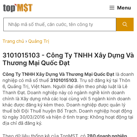
Chuyển
Menu
đến
nội
Tìm
dung
kiếm
MST
theo
Trang chủ
›
Quảng Trị
tên
công
3101015103 - Công Ty TNHH Xây Dựng Và
ty,
Thương Mại Quốc Đạt
người
đại
Công Ty TNHH Xây Dựng Và Thương Mại Quốc Đạt
là doanh
diện
nghiệp có mã số thuế
3101015103
. Trụ sở đăng ký tại Thôn
hoặc
6, Quảng Trị, Việt Nam. Người đại diện theo pháp luật là Lê
mã
Thanh Đạt. Doanh nghiệp này có ngành nghề kinh doanh
số
chính là Xây dựng nhà các loại cùng với 5 ngành kinh doanh
thuế
khác được đăng ký kèm theo. Doanh nghiệp được quản lý
...
thuế bởi Đội Thuế huyện Bố Trạch. Doanh nghiệp hoạt động
từ ngày 30/03/2016 và hiện ở tình trạng: Không hoạt động tại
địa chỉ đã đăng ký.
Theo dữ liệu thống kê của TopMST, có
280 doanh nghiệp