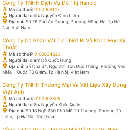
Công Ty TNHH Dịch Vụ Đô Thị Hancic
Mã số thuế
:
0103066147
Người đại diện
:
Nguyễn Đình Liêm
Địa chỉ
:
Số 76 Phố An Dương, Phường Hồng Hà, Tp Hà
Nội, Việt Nam
Công Ty Cổ Phần Vật Tư Thiết Bị Và Khoa Học Kỹ
Thuật
Mã số thuế
:
0102634823
Người đại diện
:
Đỗ Quốc Hưng
Địa chỉ
:
Số Nhà 64, Ngõ 221 Tôn Đức Thắng, Phường Văn
Miếu - Quốc Tử Giám, Tp Hà Nội, Việt Nam
Công Ty TNHH Thương Mại Và Vật Liệu Xây Dựng
Việt Anh
Mã số thuế
:
0103002305
Người đại diện
:
Nguyễn Khắc Quân
Địa chỉ
:
Số 18 Ngõ 230 Phố Mễ Trì Thượng, Phường Từ
Liêm, Tp Hà Nội, Việt Nam
Công Ty Cổ Phần Thương Mại Và Dịch Vụ Năm