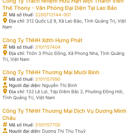
Công Ty Trách Nhiệm Hữu Hạn Một Thành Viên
Thế Thony - Văn Phòng Đại Diện Tại Lao Bảo
Mã số thuế
:
3200712144-001
Địa chỉ
:
312 Quốc Lộ 9, Xã Lao Bảo, Tỉnh Quảng Trị, Việt
Nam
Công Ty TNHH Xdth Hưng Phát
Mã số thuế
:
3101157404
Địa chỉ
:
Thôn 3 Phúc Đồng, Xã Phong Nha, Tỉnh Quảng
Trị, Việt Nam
Công Ty TNHH Thương Mại Mười Bình
Mã số thuế
:
3101157690
Người đại diện
:
Nguyễn Thị Bình
Địa chỉ
:
132 Lê Lợi, Tdp Diêm Bắc 2, Phường Đồng Hới,
Tỉnh Quảng Trị, Việt Nam
Công Ty TNHH Thương Mại Dịch Vụ Dương Minh
Châu
Mã số thuế
:
3101157700
Người đại diện
:
Dương Thị Thu Thuỷ